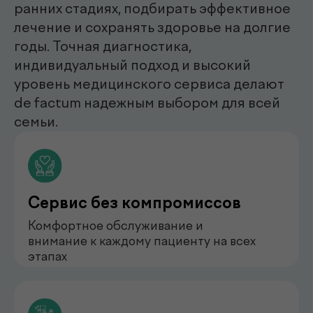
Мирзаева Гулнора
Шухратовна
нефролог
Бондаренко Анастасия
Романова