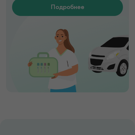
анализы, УЗИ, рентген, функциональная
диагностика, чек-ап программы и
обследования на современном
оборудовании.
Мы помогаем выявлять заболевания на
ранних стадиях, подбирать эффективное
лечение и сохранять здоровье на долгие
годы. Точная диагностика,
индивидуальный подход и высокий
уровень медицинского сервиса делают
de factum надежным выбором для всей
семьи.
Сервис без компромиссов
Комфортное обслуживание и
внимание к каждому пациенту на всех
этапах