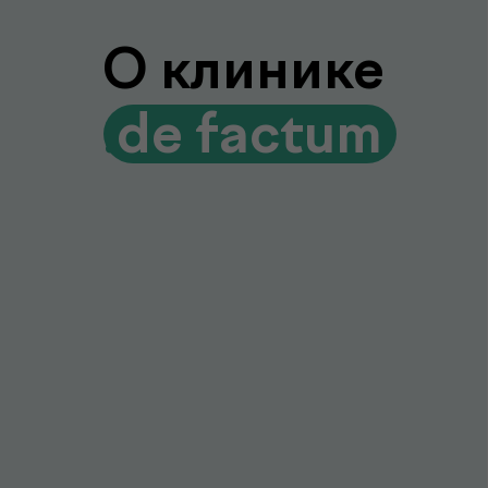
Лаборатория и клиника вместе
Диагностика и консультации врачей
без лишних визитов и ожиданий
Гарантия качества и точности
Современное оборудование и контроль
качества для достоверных результатов
Подробнее про de factum