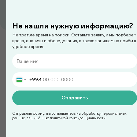
Не нашли нужную информацию?
педиатр
Не тратьте время на поиски. Оставьте заявку, и мы подберём
Ким Сергей Олегович
врача, анализы и обследования, а также запишем на приём в
удобное время.
Смотреть все
+998
Отправить
Есть вопросы?
Оставьте заявку на
Отправляя форму, вы соглашаетесь на обработку персональных
консультацию с врачом!
данных, защищённых политикой конфиденциальности