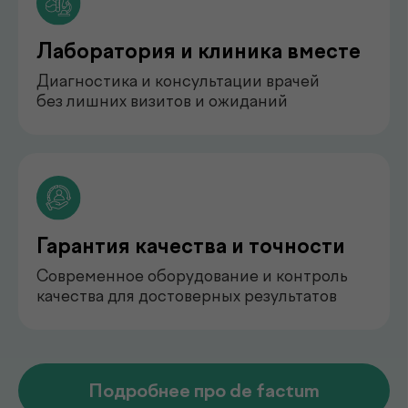
педиатр
Арипова Динара Равшановна