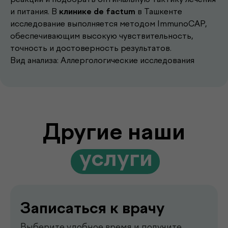
Другие наши
и питания. В
клинике de factum
в Ташкенте
исследование выполняется методом ImmunoCAP,
.
услуги
обеспечивающим высокую чувствительность,
точность и достоверность результатов.
Вид анализа: Аллергологические исследования
Записаться к врачу
Выберите удобное время и получите
консультацию опытного врача
Подробнее