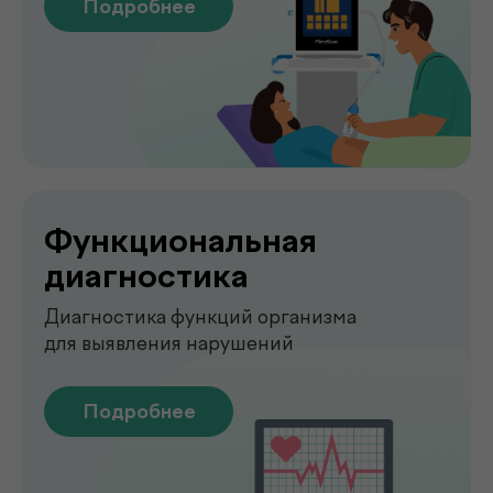
О клинике
.
de factum