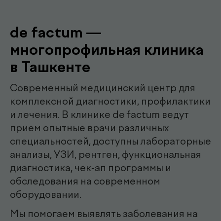
Наши
.
специалисты
эндоскопист