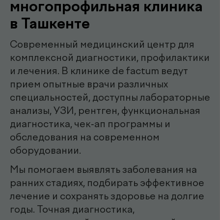
эндоскопист
Мирзаева Гулнора
Шухратовна