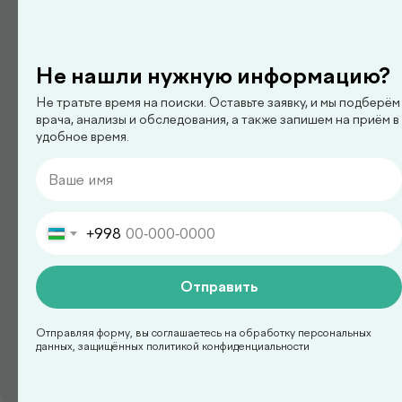
педиатр
Не нашли нужную информацию?
Арипова Динара Равшановна
Не тратьте время на поиски. Оставьте заявку, и мы подберём
врача, анализы и обследования, а также запишем на приём в
удобное время.
+998
Отправить
Отправляя форму, вы соглашаетесь на обработку персональных
данных, защищённых политикой конфиденциальности
педиатр
Ким Сергей Олегович