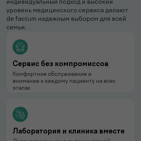
нефролог
Бондаренко Анастасия
Романова