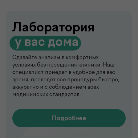
de factum —
многопрофильная клиника
в Ташкенте
Современный медицинский центр для
комплексной диагностики, профилактики
и лечения. В клинике de factum ведут
прием опытные врачи различных
специальностей, доступны лабораторные
анализы, УЗИ, рентген, функциональная
диагностика, чек-ап программы и
обследования на современном
оборудовании.
Мы помогаем выявлять заболевания на
ранних стадиях, подбирать эффективное
лечение и сохранять здоровье на долгие