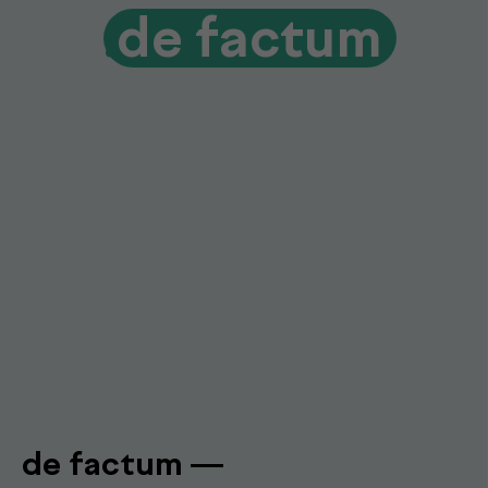
Гарантия качества и точности
Современное оборудование и контроль
качества для достоверных результатов
Подробнее про de factum
Наши
.
специалисты