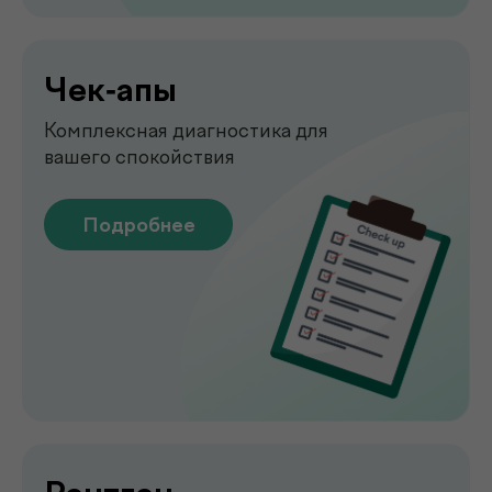
Узи
УЗИ-обследование для быстрой
оценки состояния органов
Подробнее
Emsella