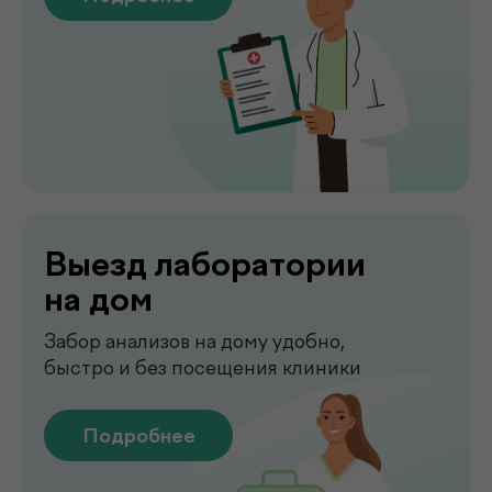
Сдать анализы
Точные лабораторные анализы с быстрым
получением результатов
Подробнее
Чек-апы