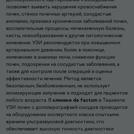
позволяет выявить нарушения кровоснабжения
почек, стеноз почечных артерий, сосудистые
аномалии, признаки хронических заболеваний почек,
воспалительные процессы, мочекаменную болезнь,
кисты, новообразования и другие патологические
изменения. УЗИ рекомендуется при повышенном
артериальном давлении, болях в пояснице,
изменениях в анализах мочи, снижении функции
почек, подозрении на сосудистые заболевания, а
также для контроля после операций и оценки
эффективности лечения. Метод является
безопасным, безболезненным, не использует
ионизирующее излучение и подходит для пациентов
Другие наши
любого возраста. В
клинике de factum
в Ташкенте
.
услуги
УЗИ почек с допплерографией сосудов проводится
на оборудовании экспертного класса опытными
врачами ультразвуковой диагностики, что
обеспечивает высокую точность диагностики
Записаться к врачу