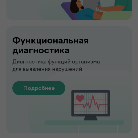
О клинике
.
de factum