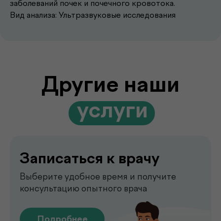
заболеваний почек и почечного кровотока.
Выберите удобное время и получите
Вид анализа: Ультразвуковые исследования
консультацию опытного врача
Подробнее
Выезд лаборатории
на дом
Забор анализов на дому удобно,
быстро и без посещения клиники
Подробнее