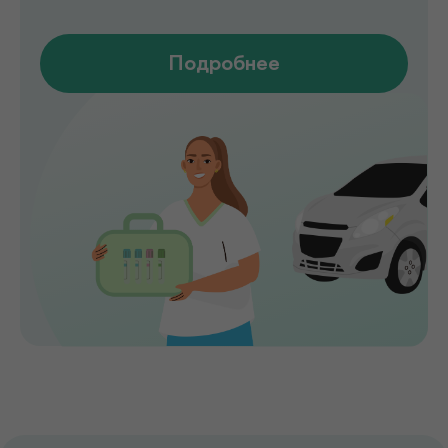
специальностей, доступны лабораторные
анализы, УЗИ, рентген, функциональная
диагностика, чек-ап программы и
обследования на современном
оборудовании.
Мы помогаем выявлять заболевания на
ранних стадиях, подбирать эффективное
лечение и сохранять здоровье на долгие
годы. Точная диагностика,
индивидуальный подход и высокий
уровень медицинского сервиса делают
de factum надежным выбором для всей
семьи.
Сервис без компромиссов
Комфортное обслуживание и
внимание к каждому пациенту на всех
этапах