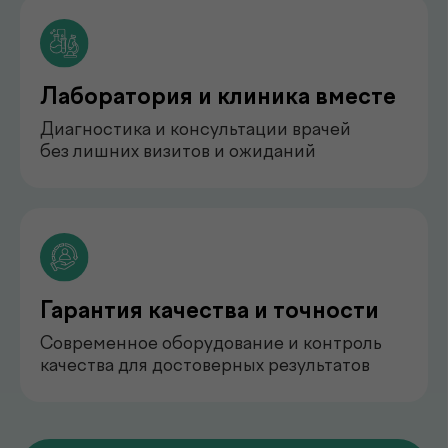
педиатр
Арипова Динара Равшановна