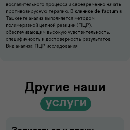
воспалительного процесса и своевременно начать
противовирусную терапию. В
клинике de factum
в
Другие наши
Ташкенте анализ выполняется методом
полимеразной цепной реакции (ПЦР),
.
услуги
обеспечивающим высокую чувствительность,
специфичность и достоверность результатов.
Вид анализа: ПЦР исследования
Записаться к врачу
Выберите удобное время и получите
консультацию опытного врача
Перейти