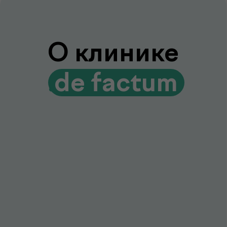
Лаборатория и клиника вместе
Диагностика и консультации врачей
без лишних визитов и ожиданий
Гарантия качества и точности
Современное оборудование и контроль
качества для достоверных результатов
Подробнее про de factum