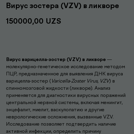
Вирус зостера (VZV) в ликворе
150000,00
UZS
Записаться
Вирус варицелла-зостер (VZV) в ликворе
—
молекулярно-генетическое исследование методом
ПЦР, предназначенное для выявления ДНК вируса
варицелла-зостер (
Varicella-Zoster Virus, VZV
) в
спинномозговой жидкости (ликворе). Анализ
применяется для диагностики вирусных поражений
центральной нервной системы, включая менингит,
энцефалит, миелит, васкулопатию и другие
неврологические осложнения, вызванные VZV.
Исследование позволяет подтвердить наличие
активной инфекции, определить причину