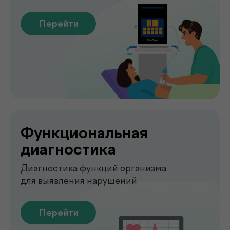
О клинике
.
de factum