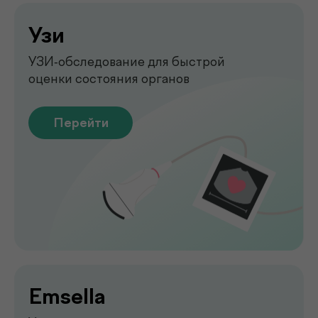
Обследование печени
на аппарате FibroScan
Быстрое и точное обследование
печени без биопсии
Перейти
Функциональная
диагностика
Диагностика функций организма
для выявления нарушений
Перейти