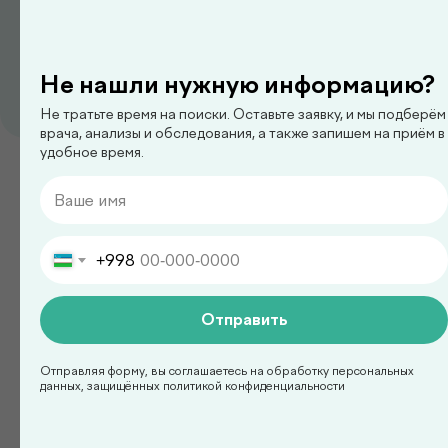
Не нашли нужную информацию?
Не тратьте время на поиски. Оставьте заявку, и мы подберём
педиатр
врача, анализы и обследования, а также запишем на приём в
удобное время.
Ким Сергей Олегович
Смотреть все
+998
Отправить
Есть вопросы?
Отправляя форму, вы соглашаетесь на обработку персональных
Оставьте заявку на
данных, защищённых политикой конфиденциальности
консультацию с врачом!