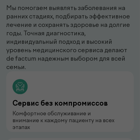
эндоскопист
Мирзаева Гулнора
Шухратовна
нефролог
Бондаренко Анастасия
Романова