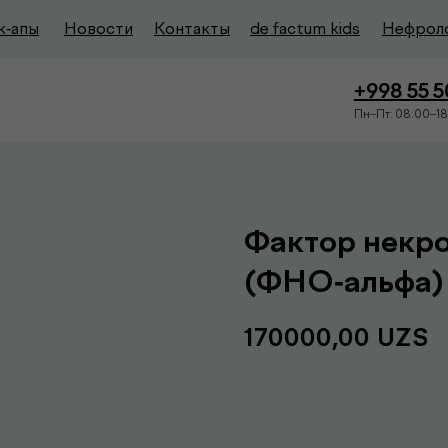
к-апы
Новости
Контакты
de factum kids
Нефрол
+998 55 
Пн–Пт: 08:00–18
Фактор некро
(ФНО-альфа)
170000,00
UZS
Записаться