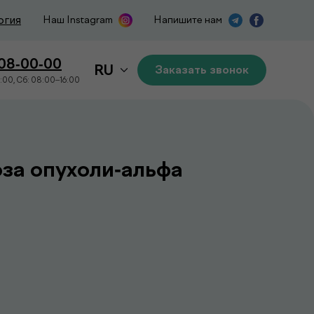
огия
Наш Instagram
Напишите нам
508-00-00
RU
Заказать звонок
:00, Сб: 08:00–16:00
за опухоли-альфа