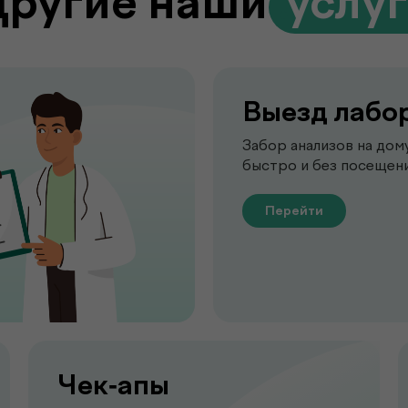
Другие наши
.
услу
Выезд лабо
Забор анализов на дом
быстро и без посещени
Перейти
Чек-апы