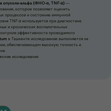
а опухоли-альфа (ФНО-α, TNF-α)
—
ование, которое позволяет оценить
ых процессов и состояние иммунной
овня TNF-α используется при диагностике
ных и хронических воспалительных
я контроля эффективности проводимого
ctum
в Ташкенте исследование выполняется на
ии, обеспечивающем высокую точность и
ов.
ческие исследования