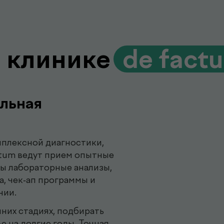
 клинике
.
de fact
льная
плексной диагностики,
ctum ведут прием опытные
ны лабораторные анализы,
а, чек-ап программы и
нии.
них стадиях, подбирать
е на долгие годы. Точная