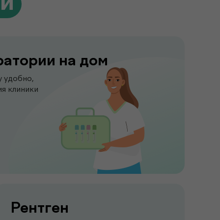
ги
ратории на дом
у удобно,
я клиники
Рентген