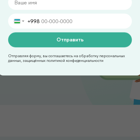
вас дома
+998
овиях без посещения
Отправить
удобное для вас время,
уратно и с
ндартов.
Отправляя форму, вы соглашаетесь на обработку персональных
данных, защищённых политикой конфиденциальности