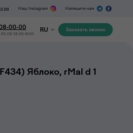
огия
Наш Instagram
Напишите нам
508-00-00
RU
Заказать звонок
:00, Сб: 08:00–16:00
434) Яблоко, rMal d 1