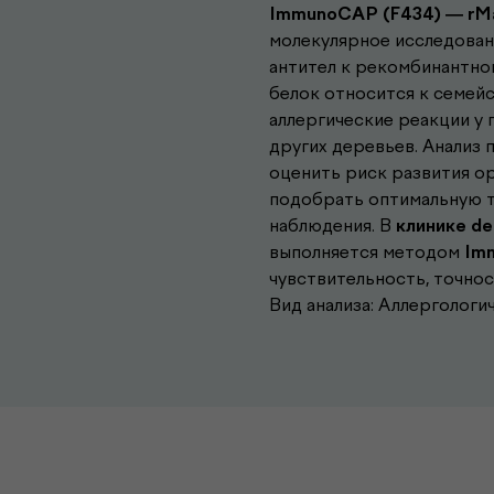
ImmunoCAP (F434) — rMal
молекулярное исследован
антител к рекомбинантном
белок относится к семейс
аллергические реакции у 
других деревьев. Анализ 
оценить риск развития о
подобрать оптимальную та
наблюдения. В
клинике de
выполняется методом
Im
чувствительность, точнос
Вид анализа: Аллергологи