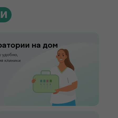
ги
ратории на дом
у удобно,
я клиники