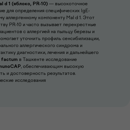
 d 1 (яблоко, PR-10)
— высокоточное
ие для определения специфических IgE-
у аллергенному компоненту Mal d 1. Этот
тву PR-10 и часто вызывает перекрестные
пациентов с аллергией на пыльцу березы и
помогает уточнить профиль сенсибилизации,
рального аллергического синдрома и
ктику диагностики, лечения и дальнейшего
 factum
в Ташкенте исследование
munoCAP
, обеспечивающим высокую
ть и достоверность результатов.
ческие исследования