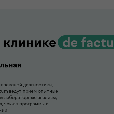
 клинике
.
de fact
льная
плексной диагностики,
ctum ведут прием опытные
ны лабораторные анализы,
а, чек-ап программы и
нии.