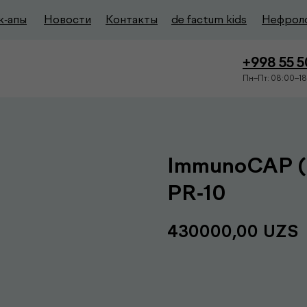
к-апы
Новости
Контакты
de factum kids
Нефрол
+998 55 
Пн–Пт: 08:00–18
ImmunoCAP (F
PR-10
430000,00
UZS
Записаться