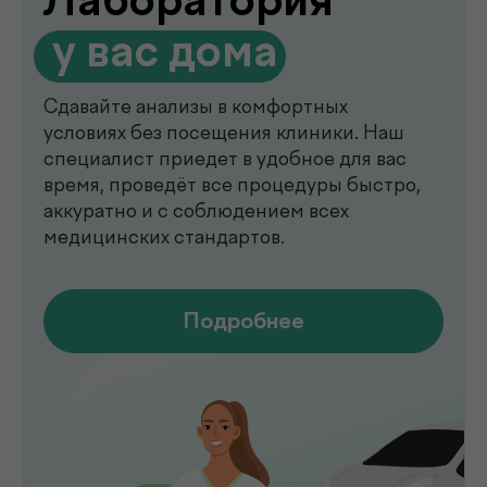
de factum —
многопрофильная клиника
в Ташкенте
Современный медицинский центр для
комплексной диагностики, профилактики
и лечения. В клинике de factum ведут
прием опытные врачи различных
специальностей, доступны лабораторные
анализы, УЗИ, рентген, функциональная
диагностика, чек-ап программы и
обследования на современном
оборудовании.
Мы помогаем выявлять заболевания на
ранних стадиях, подбирать эффективное
лечение и сохранять здоровье на долгие
годы. Точная диагностика,
индивидуальный подход и высокий
уровень медицинского сервиса делают