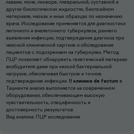
лаваже, моче, ликворе, плевральной, суставной и
других биологических жидкостях, биопсийном
материале, мазках и иных образцах по назначению
врача. Исследование применяется для диагностики
легочного и внелегочного туберкулеза, раннего
выявления инфекции, подтверждения диагноза при
неясной клинической картине и обследования
пациентов с подозрением на туберкулез. Метод
ПЦР позволяет обнаружить генетический материал
возбудителя даже при низкой бактериальной
Другие наши
нагрузке, обеспечивая быстрое и точное
подтверждение инфекции. В
клинике de factum
в
.
услуги
Ташкенте анализ выполняется на современном
оборудовании, обеспечивающем высокую
чувствительность, специфичность и
достоверность результатов.
Записаться к врачу
Вид анализа: ПЦР исследования
Выберите удобное время и получите
консультацию опытного врача