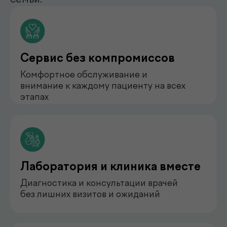
нефролог
Бондаренко Анастасия
Романова
педиатр