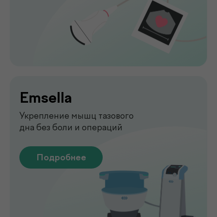
Функциональная
диагностика
Диагностика функций организма
для выявления нарушений
Подробнее
Лаборатория
.
у вас дома