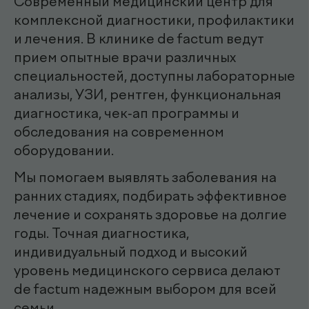
эндоскопист
Мирзаева Гулнора
Шухратовна