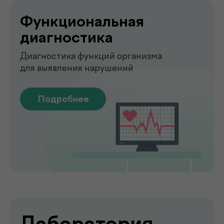
О клинике
.
de factum