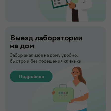
Сдать анализы
Точные лабораторные анализы с быстрым
получением результатов
Подробнее
Чек-апы
Комплексная диагностика для
вашего спокойствия