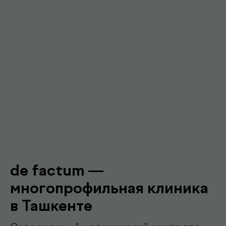
Гарантия качества и точности
Современное оборудование и контроль
качества для достоверных результатов
Подробнее про de factum
Наши
.
специалисты