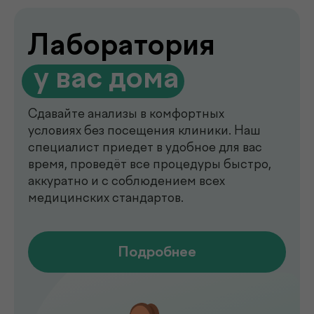
de factum —
многопрофильная клиника
в Ташкенте
Современный медицинский центр для
комплексной диагностики, профилактики
и лечения. В клинике de factum ведут
прием опытные врачи различных
специальностей, доступны лабораторные
анализы, УЗИ, рентген, функциональная
диагностика, чек-ап программы и
обследования на современном
оборудовании.
Мы помогаем выявлять заболевания на
ранних стадиях, подбирать эффективное
лечение и сохранять здоровье на долгие
годы. Точная диагностика,