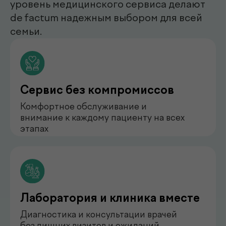
нефролог
Бондаренко Анастасия
Романова