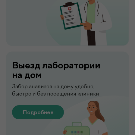
Сдать анализы
Точные лабораторные анализы с быстрым
получением результатов
Подробнее
Чек-апы
Комплексная диагностика для