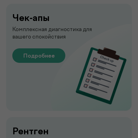
Узи
УЗИ-обследование для быстрой
оценки состояния органов
Подробнее
Emsella
Укрепление мышц тазового