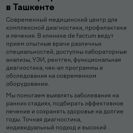
эндоскопист
Мирзаева Гулнора
Шухратовна