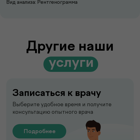
Выберите удобное время и получите
Вид анализа: Рентгенограмма
консультацию опытного врача
Подробнее
Выезд лаборатории
на дом
Забор анализов на дому удобно,
быстро и без посещения клиники
Подробнее