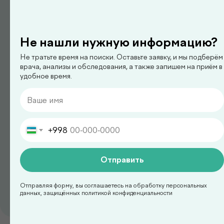
педиатр
Не нашли нужную информацию?
Арипова Динара Равшановна
Не тратьте время на поиски. Оставьте заявку, и мы подберём
врача, анализы и обследования, а также запишем на приём в
удобное время.
+998
Отправить
педиатр
Отправляя форму, вы соглашаетесь на обработку персональных
данных, защищённых политикой конфиденциальности
Ким Сергей Олегович