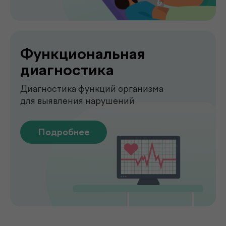
О клинике
.
de factum