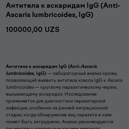
Антитела к аскаридам IgG (Anti-
Аscaris lumbricoides, IgG)
100000,00
UZS
Записаться
Антитела к аскаридам IgG (Anti-
Ascaris
lumbricoides
, IgG)
— лабораторный анализ крови,
позволяющий выявить антитела класса IgG к
Ascaris
lumbricoides
— круглому паразитическому червю,
вызывающему аскаридоз. Исследование
применяется для диагностики паразитарной
инфекции, особенно на ранней миграционной
стадии, когда обнаружение яиц паразита в кале
может быть затруднено. Анализ рекомендуется
пациентам с длительным кашлем неясного