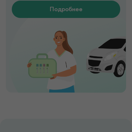
Мы помогаем выявлять заболевания на
ранних стадиях, подбирать эффективное
лечение и сохранять здоровье на долгие
годы. Точная диагностика,
индивидуальный подход и высокий
уровень медицинского сервиса делают
de factum надежным выбором для всей
семьи.
Сервис без компромиссов
Комфортное обслуживание и
внимание к каждому пациенту на всех
этапах
Лаборатория и клиника вместе