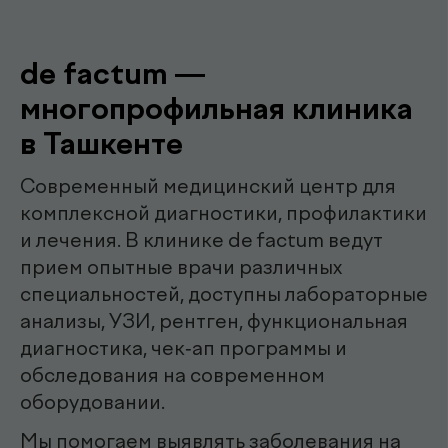
Наши
.
специалисты
эндоскопист
Мирзаева Гулнора
Шухратовна