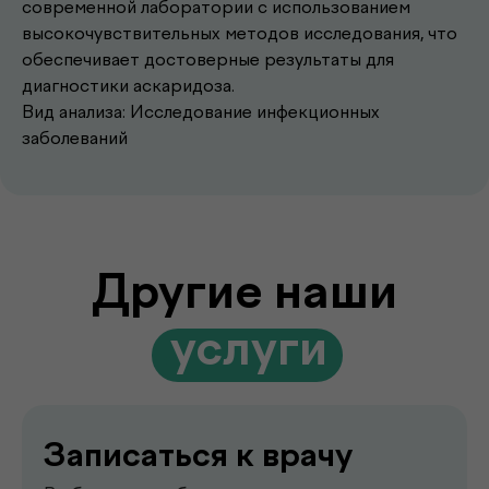
современной лаборатории с использованием
высокочувствительных методов исследования, что
обеспечивает достоверные результаты для
Записаться к врачу
диагностики аскаридоза.
Выберите удобное время и получите
Вид анализа: Исследование инфекционных
консультацию опытного врача
заболеваний
Подробнее
Выезд лаборатории
на дом
Забор анализов на дому удобно,
быстро и без посещения клиники