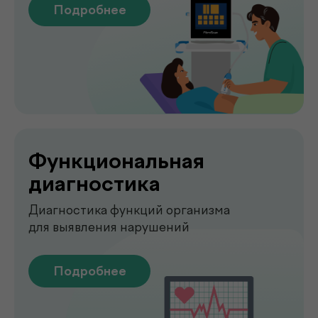
О клинике
.
de factum