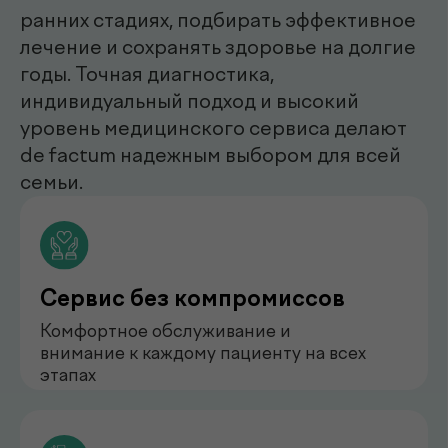
нефролог
Бондаренко Анастасия
Романова