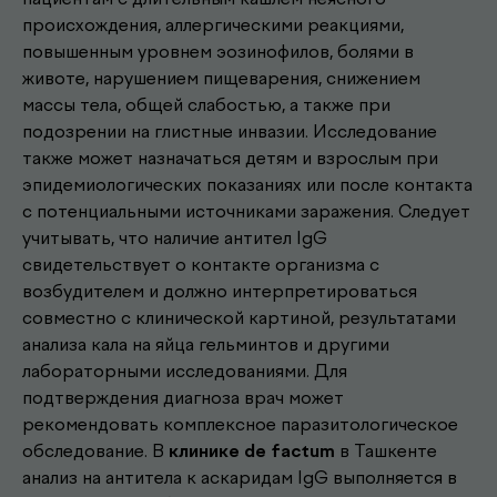
происхождения, аллергическими реакциями,
повышенным уровнем эозинофилов, болями в
животе, нарушением пищеварения, снижением
массы тела, общей слабостью, а также при
подозрении на глистные инвазии. Исследование
также может назначаться детям и взрослым при
эпидемиологических показаниях или после контакта
с потенциальными источниками заражения. Следует
учитывать, что наличие антител IgG
свидетельствует о контакте организма с
возбудителем и должно интерпретироваться
совместно с клинической картиной, результатами
анализа кала на яйца гельминтов и другими
лабораторными исследованиями. Для
подтверждения диагноза врач может
рекомендовать комплексное паразитологическое
Другие наши
обследование. В
клинике de factum
в Ташкенте
.
услуги
анализ на антитела к аскаридам IgG выполняется в