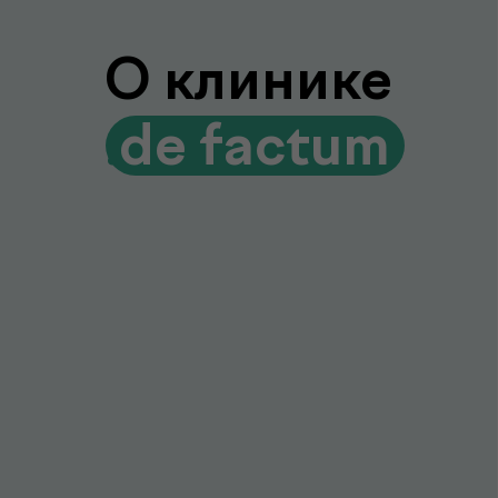
Диагностика и консультации врачей
без лишних визитов и ожиданий
Гарантия качества и точности
Современное оборудование и контроль
качества для достоверных результатов
Подробнее про de factum