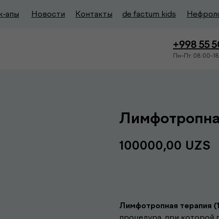
к-апы
Новости
Контакты
de factum kids
Нефрол
+998 55 
Пн–Пт: 08:00–18
Лимфотропная
100000,00
UZS
Записаться
Лимфотропная терапия (1
процедура, при которой 