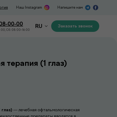
огия
Наш Instagram
Напишите нам
508-00-00
RU
Заказать звонок
:00, Сб: 08:00–16:00
 терапия (1 глаз)
 глаз)
— лечебная офтальмологическая
лекарственные препараты вводятся в