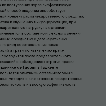
 их поступление через лимфатическую
Такой способ введения способствует
ной концентрации лекарственного средства,
отека и улучшению микроциркуляции, при
карственную нагрузку на организм.
именяется в составе комплексного лечения
онных, сосудистых и дегенеративных
е в период восстановления после
ций и травм по назначению врача-
 проводится после предварительного
оказаний с соблюдением строгих правил
В
клинике de factum
в Ташкенте
полняется опытными офтальмологами с
ных методик и качественных лекарственных
 безопасность и высокую эффективность