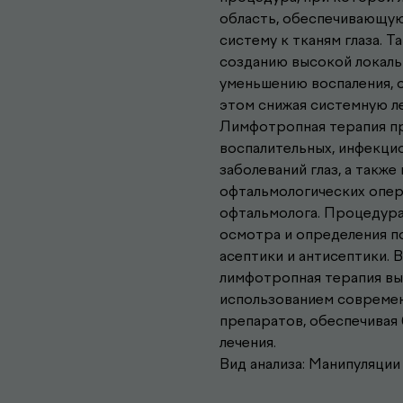
область, обеспечивающую
систему к тканям глаза. 
созданию высокой локаль
уменьшению воспаления, 
этом снижая системную ле
Лимфотропная терапия пр
воспалительных, инфекци
заболеваний глаз, а такж
офтальмологических опера
офтальмолога. Процедура
осмотра и определения п
асептики и антисептики. 
лимфотропная терапия вы
использованием современ
препаратов, обеспечивая
лечения.
Вид анализа: Манипуляции