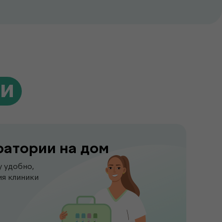
ги
ратории на дом
у удобно,
я клиники