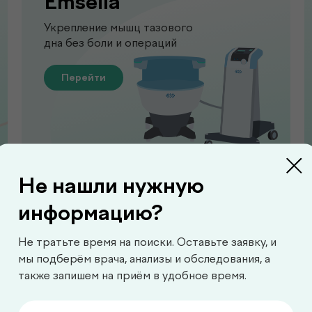
Emsella
Укрепление мышц тазового
дна без боли и операций
Перейти
Не нашли нужную
Функционал
информацию?
Диагностика функций 
Не тратьте время на поиски. Оставьте заявку, и
для выявления нарушен
мы подберём врача, анализы и обследования, а
также запишем на приём в удобное время.
Перейти