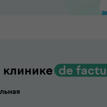
 клинике
.
de fact
льная