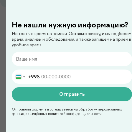
педиатр
Ким Сергей Олегович
Не нашли нужную информацию?
Не тратьте время на поиски. Оставьте заявку, и мы подберём
врача, анализы и обследования, а также запишем на приём в
удобное время.
Смотреть все
+998
Есть вопросы?
Оставьте заявку на
Отправить
консультацию с врачом!
Отправляя форму, вы соглашаетесь на обработку персональных
данных, защищённых политикой конфиденциальности