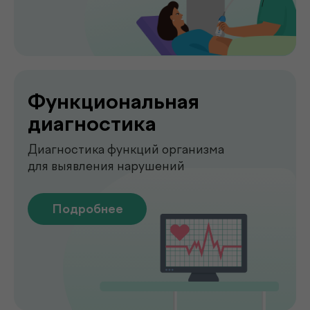
О клинике
.
de factum