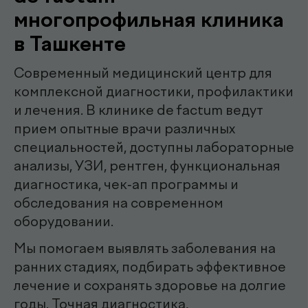
Наши
.
специалисты
эндоскопист
Мирзаева Гулнора
Шухратовна