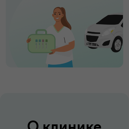
оборудовании.
Мы помогаем выявлять заболевания на
ранних стадиях, подбирать эффективное
лечение и сохранять здоровье на долгие
годы. Точная диагностика,
индивидуальный подход и высокий
уровень медицинского сервиса делают
de factum надежным выбором для всей
семьи.
Сервис без компромиссов
Комфортное обслуживание и
внимание к каждому пациенту на всех
этапах