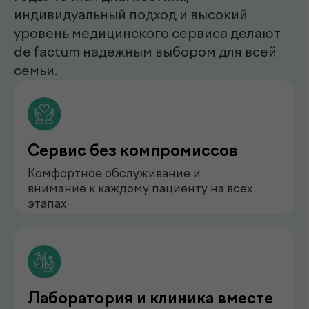
нефролог
Бондаренко Анастасия
Романова