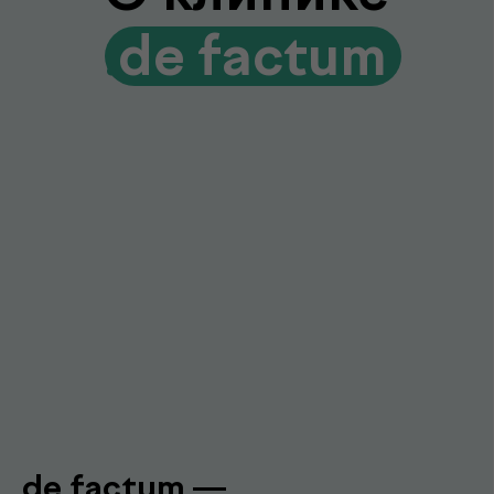
Лаборатория и клиника вместе
Диагностика и консультации врачей
без лишних визитов и ожиданий
Гарантия качества и точности
Современное оборудование и контроль
качества для достоверных результатов
Подробнее про de factum