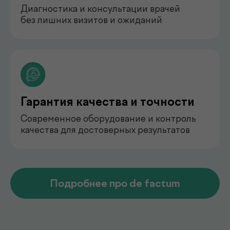
педиатр
Арипова Динара Равшановна