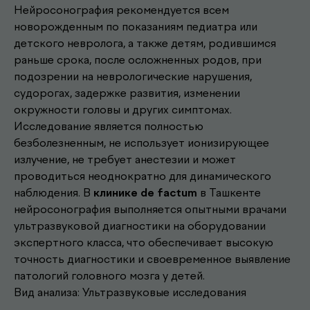
Нейросонография рекомендуется всем
новорожденным по показаниям педиатра или
детского невролога, а также детям, родившимся
раньше срока, после осложненных родов, при
подозрении на неврологические нарушения,
судорогах, задержке развития, изменении
окружности головы и других симптомах.
Исследование является полностью
безболезненным, не использует ионизирующее
излучение, не требует анестезии и может
проводиться неоднократно для динамического
Другие наши
наблюдения. В
клинике de factum
в Ташкенте
нейросонография выполняется опытными врачами
.
услуги
ультразвуковой диагностики на оборудовании
экспертного класса, что обеспечивает высокую
точность диагностики и своевременное выявление
Записаться к врачу
патологий головного мозга у детей.
Вид анализа: Ультразвуковые исследования
Выберите удобное время и получите
консультацию опытного врача