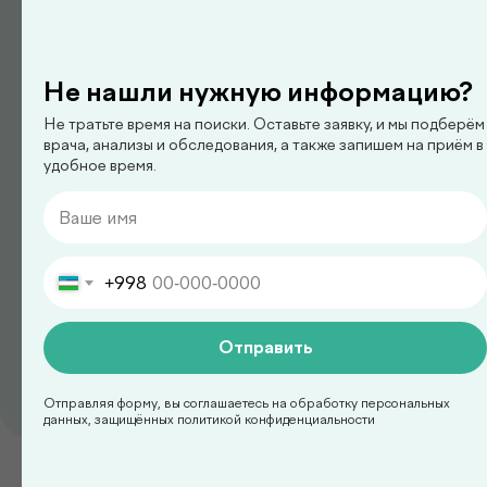
педиатр
Арипова Динара Равшановна
Не нашли нужную информацию?
Не тратьте время на поиски. Оставьте заявку, и мы подберём
врача, анализы и обследования, а также запишем на приём в
удобное время.
+998
Отправить
педиатр
Отправляя форму, вы соглашаетесь на обработку персональных
Ким Сергей Олегович
данных, защищённых политикой конфиденциальности