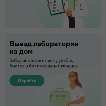
Сдать анализы
Точные лабораторные анализы с быстрым
получением результатов
Перейти
Чек-апы
Комплексная диагностика для
вашего спокойствия