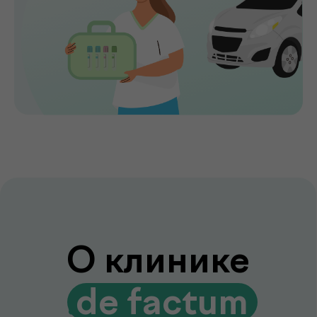
уровень медицинского сервиса делают
de factum надежным выбором для всей
семьи.
Сервис без компромиссов
Комфортное обслуживание и
внимание к каждому пациенту на всех
этапах
Лаборатория и клиника вместе
Диагностика и консультации врачей
без лишних визитов и ожиданий