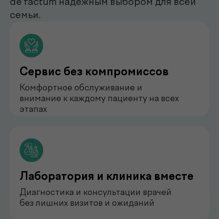
нефролог
Бондаренко Анастасия
Романова