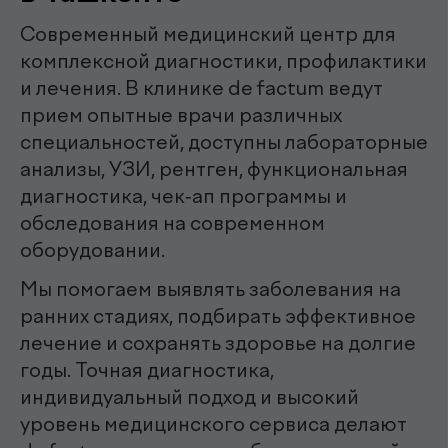
эндоскопист
Мирзаева Гулнора
Шухратовна