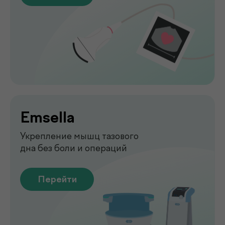
Функциональная
диагностика
Диагностика функций организма
для выявления нарушений
Перейти
Лаборатория
.
у вас дома