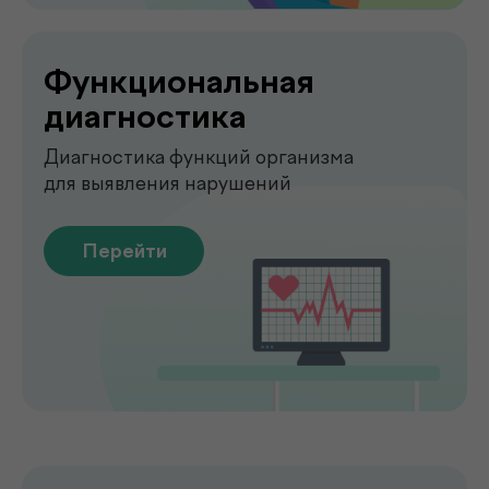
О клинике
.
de factum