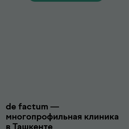
Гарантия качества и точности
Современное оборудование и контроль
качества для достоверных результатов
Подробнее про de factum
Наши
.
специалисты