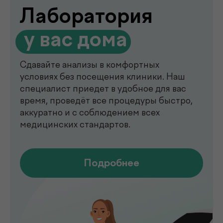
de factum —
многопрофильная клиника
в Ташкенте
Современный медицинский центр для
комплексной диагностики, профилактики
и лечения. В клинике de factum ведут
прием опытные врачи различных
специальностей, доступны лабораторные
анализы, УЗИ, рентген, функциональная
диагностика, чек-ап программы и
обследования на современном
оборудовании.
Мы помогаем выявлять заболевания на
ранних стадиях, подбирать эффективное
лечение и сохранять здоровье на долгие
годы. Точная диагностика,
индивидуальный подход и высокий