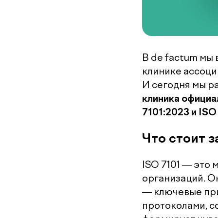
В de factum мы
клинике ассоци
И сегодня мы ра
клиника официа
7101:2023 и ISO
Что стоит з
ISO 7101 — это
организаций. О
— ключевые пр
протоколами, с