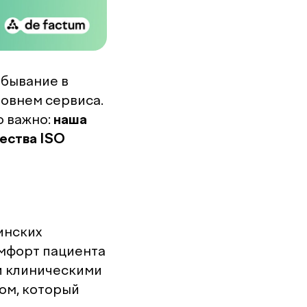
ебывание в
ровнем сервиса.
о важно:
наша
ества ISO
инских
омфорт пациента
и клиническими
ом, который