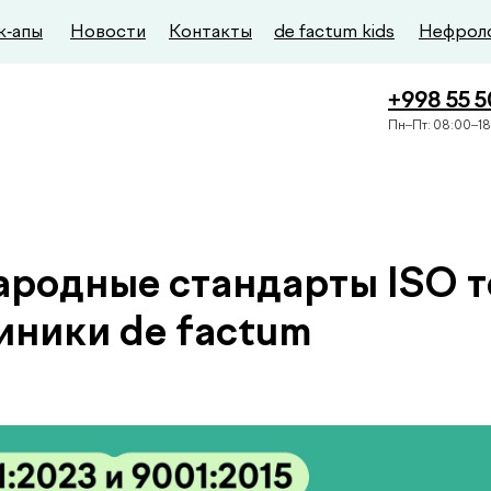
к-апы
Новости
Контакты
de factum kids
Нефрол
+998 55 
Пн–Пт: 08:00–18
родные стандарты ISO т
иники de factum