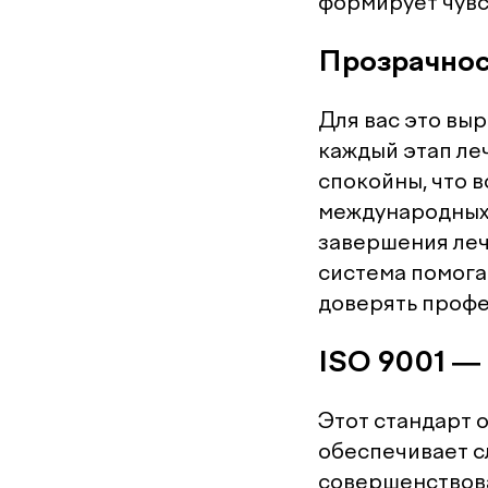
формирует чувс
Прозрачнос
Для вас это вы
каждый этап ле
спокойны, что 
международных 
завершения леч
система помога
доверять профе
ISO 9001 — 
Этот стандарт 
обеспечивает с
совершенствова