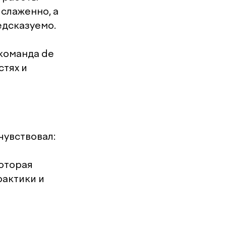
 слаженно, а
едсказуемо.
 команда de
стях и
чувствовал:
которая
рактики и