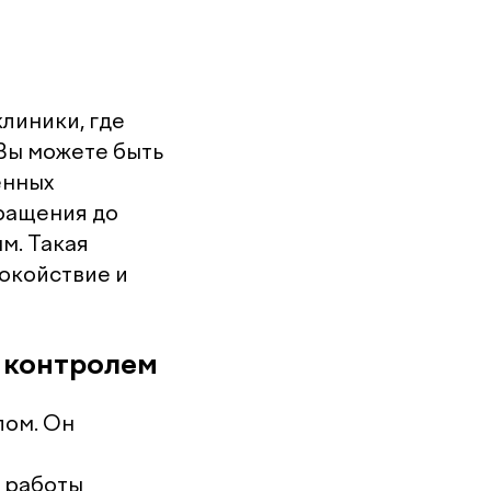
линики, где
Вы можете быть
енных
бращения до
м. Такая
покойствие и
д контролем
лом. Он
ь работы