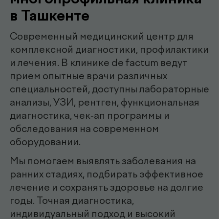
Наши
.
специалисты
эндоскопист
Мирзаева Гулнора
Шухратовна