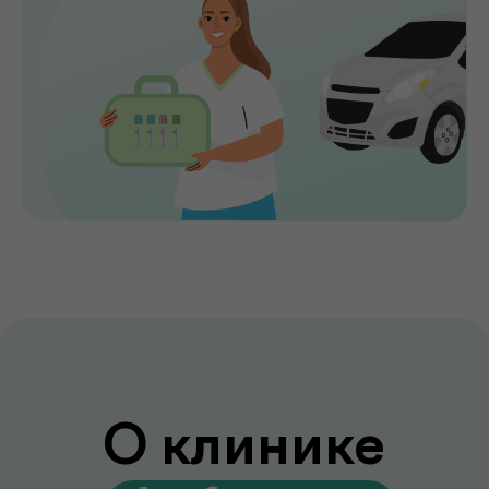
Мы помогаем выявлять заболевания на
ранних стадиях, подбирать эффективное
лечение и сохранять здоровье на долгие
годы. Точная диагностика,
индивидуальный подход и высокий
уровень медицинского сервиса делают
de factum надежным выбором для всей
семьи.
Сервис без компромиссов
Комфортное обслуживание и
внимание к каждому пациенту на всех
этапах
Лаборатория и клиника вместе