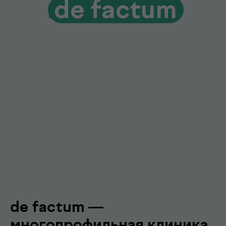
Диагностика и консультации врачей
без лишних визитов и ожиданий
Гарантия качества и точности
Современное оборудование и контроль
качества для достоверных результатов
Подробнее про de factum