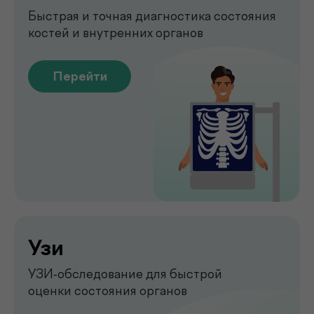
Emsella
Укрепление мышц тазового
дна без боли и операций
Перейти
Обследование печени
на аппарате FibroScan
Быстрое и точное обследование
печени без биопсии