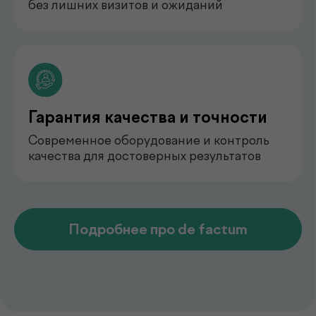
педиатр
Арипова Динара Равшановна