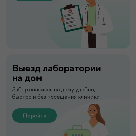
Перейти
Сдать анализы
Точные лабораторные анализы с быстрым
получением результатов
Перейти