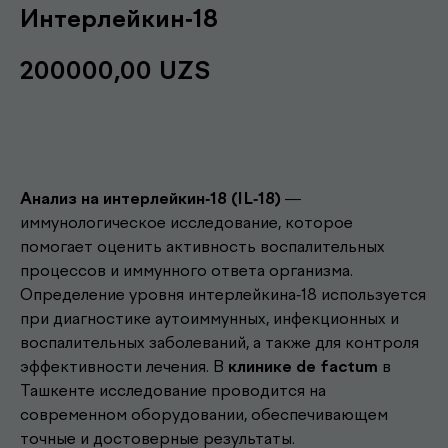
Интерлейкин-18
200000,00
UZS
Записаться
Анализ на интерлейкин-18 (IL-18)
—
иммунологическое исследование, которое
помогает оценить активность воспалительных
процессов и иммунного ответа организма.
Определение уровня интерлейкина-18 используется
при диагностике аутоиммунных, инфекционных и
воспалительных заболеваний, а также для контроля
эффективности лечения. В
клинике de factum
в
Другие наши
Ташкенте исследование проводится на
современном оборудовании, обеспечивающем
.
услуги
точные и достоверные результаты.