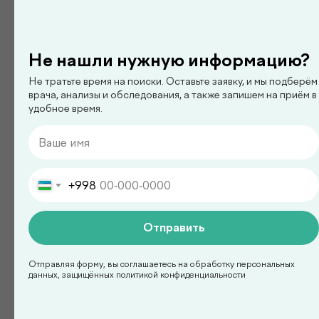
педиатр
Ким Сергей Олегович
Не нашли нужную информацию?
Не тратьте время на поиски. Оставьте заявку, и мы подберём
врача, анализы и обследования, а также запишем на приём в
Смотреть все
удобное время.
Есть вопросы?
+998
Оставьте заявку на
консультацию с врачом!
Отправить
Отправляя форму, вы соглашаетесь на обработку персональных
данных, защищённых политикой конфиденциальности
+998