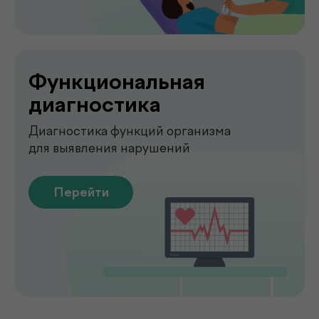
О клинике
.
de factum