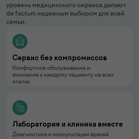
нефролог
Бондаренко Анастасия
Романова