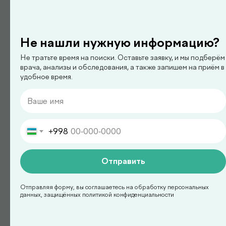
нефролог
Бондаренко Анастасия
Романова
Не нашли нужную информацию?
Не тратьте время на поиски. Оставьте заявку, и мы подберём
врача, анализы и обследования, а также запишем на приём в
удобное время.
+998
Отправить
педиатр
Отправляя форму, вы соглашаетесь на обработку персональных
данных, защищённых политикой конфиденциальности
Арипова Динара Равшановна