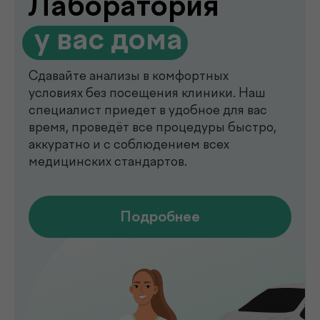
Современный медицинский центр для
комплексной диагностики, профилактики
и лечения. В клинике de factum ведут
прием опытные врачи различных
специальностей, доступны лабораторные
анализы, УЗИ, рентген, функциональная
диагностика, чек-ап программы и
обследования на современном
оборудовании.
Мы помогаем выявлять заболевания на
ранних стадиях, подбирать эффективное
лечение и сохранять здоровье на долгие
годы. Точная диагностика,
индивидуальный подход и высокий
уровень медицинского сервиса делают
de factum надежным выбором для всей
семьи.