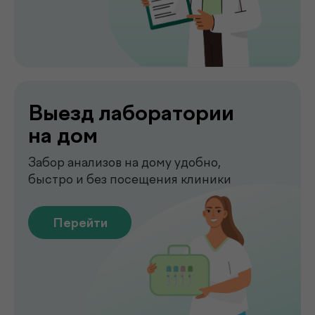
Точные лабораторные анализы с быстрым
получением результатов
Перейти
Чек-апы
Комплексная диагностика для
вашего спокойствия
Перейти