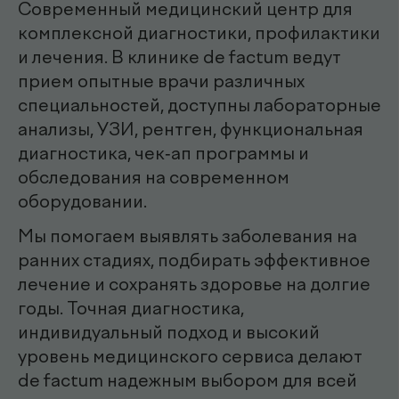
эндоскопист
Мирзаева Гулнора
Шухратовна