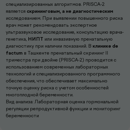
специализированных алгоритмов. PRISCA-2
является
скрининговым, а не диагностическим
исследованием. При выявлении повышенного риска
врач может рекомендовать экспертное
ультразвуковое исследование, консультацию врача-
генетика,
НИПТ
или инвазивную пренатальную
Другие наши
диагностику при наличии показаний. В
клинике de
factum
в Ташкенте пренатальный скрининг II
.
услуги
триместра при двойне (PRISCA-2) проводится с
использованием современных лабораторных
технологий и специализированного программного
обеспечения, что обеспечивает максимально
Записаться к врачу
точную оценку риска с учетом особенностей
Выберите удобное время и получите
многоплодной беременности.
консультацию опытного врача
Вид анализа: Лабораторная оценка гормональной
регуляции репродуктивной функции и мониторинг
Перейти
беременности