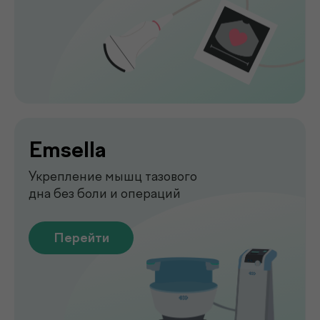
Диагностика функций организма
для выявления нарушений
Перейти
Лаборатория
.
у вас дома
Сдавайте анализы в комфортных
условиях без посещения клиники. Наш
специалист приедет в удобное для вас
время, проведёт все процедуры быстро,