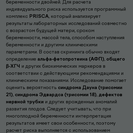
беременности двойней. Для расчета
индивидуального риска используется программный
комплекс
PRISCA
, который анализирует
результаты лабораторных исследований совместно
с возрастом будущей матери, сроком
беременности, массой тела, способом наступления
беременности и другими клиническими
параметрами. В состав скрининга обычно входят
определение
альфа-фетопротеина (АФП)
,
общего
β-ХГЧ
и других биохимических маркеров в
соответствии с действующими рекомендациями и
клиническими показаниями. Исследование помогает
оценить вероятность
синдрома Дауна (трисомии
21)
,
синдрома Эдвардса (трисомии 18)
,
дефектов
нервной трубки
и других врожденных аномалий
развития плодов. Следует учитывать, что при
многоплодной беременности интерпретация
результатов имеет свои особенности, поэтому
расчет риска выполняется с использованием