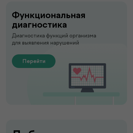
О клинике
.
de factum
de factum —
многопрофильная клиника
в Ташкенте