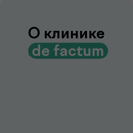
Лаборатория и клиника вместе
Диагностика и консультации врачей
без лишних визитов и ожиданий
Гарантия качества и точности
Современное оборудование и контроль
качества для достоверных результатов
Подробнее про de factum