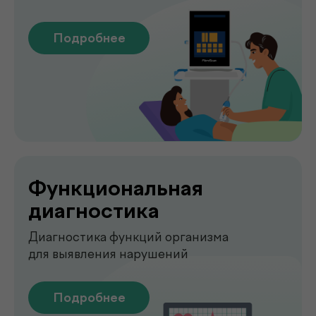
О клинике
.
de factum