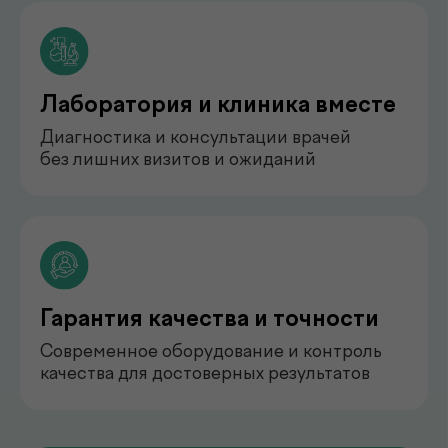
педиатр
Арипова Динара Равшановна