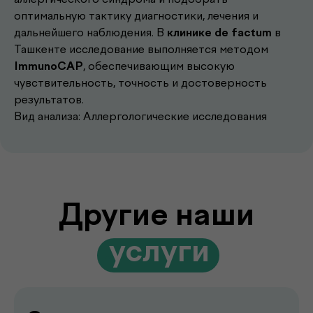
оптимальную тактику диагностики, лечения и
дальнейшего наблюдения. В
клинике de factum
в
Другие наши
Ташкенте исследование выполняется методом
ImmunoCAP
, обеспечивающим высокую
.
услуги
чувствительность, точность и достоверность
результатов.
Вид анализа: Аллергологические исследования
Записаться к врачу
Выберите удобное время и получите
консультацию опытного врача
Подробнее