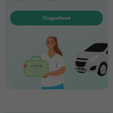
прием опытные врачи различных
специальностей, доступны лабораторные
анализы, УЗИ, рентген, функциональная
диагностика, чек-ап программы и
обследования на современном
оборудовании.
Мы помогаем выявлять заболевания на
ранних стадиях, подбирать эффективное
лечение и сохранять здоровье на долгие
годы. Точная диагностика,
индивидуальный подход и высокий
уровень медицинского сервиса делают
de factum надежным выбором для всей
семьи.
Сервис без компромиссов
Комфортное обслуживание и
внимание к каждому пациенту на всех
этапах