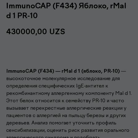
ImmunoCAP (F434) Яблоко, rMal
d 1 PR-10
430000,00
UZS
Записаться
ImmunoCAP (F434) — rMal d 1 (яблоко, PR-10)
—
высокоточное молекулярное исследование для
определения специфических IgE-антител к
рекомбинантному аллергенному компоненту Mal d 1.
Этот белок относится к семейству PR-10 и часто
вызывает перекрестные аллергические реакции у
пациентов с аллергией на пыльцу березы и других
деревьев. Анализ помогает уточнить профиль
сенсибилизации, оценить риск развития орального
аллергического синдрома и подобрать