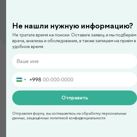
Не нашли нужную информацию?
Не тратьте время на поиски. Оставьте заявку, и мы подберём
врача, анализы и обследования, а также запишем на приём в
педиатр
удобное время.
Ким Сергей Олегович
+998
Смотреть все
Отправить
Есть вопросы?
Отправляя форму, вы соглашаетесь на обработку персональных
данных, защищённых политикой конфиденциальности
Оставьте заявку на
консультацию с врачом!