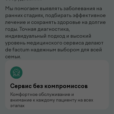
эндоскопист
Мирзаева Гулнора
Шухратовна
нефролог
Бондаренко Анастасия
Романова