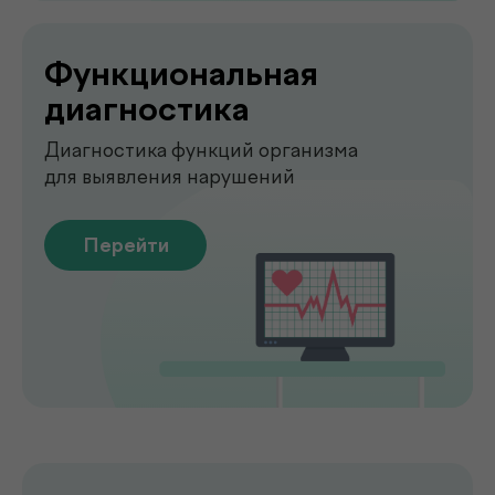
О клинике
.
de factum