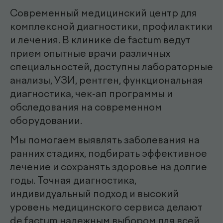
.
специалисты
эндоскопист
Мирзаева Гулнора
Шухратовна