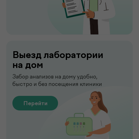
Перейти
Сдать анализы
Точные лабораторные анализы с быстрым
получением результатов
Перейти