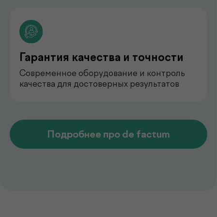
педиатр
Арипова Динара Равшановна
педиатр