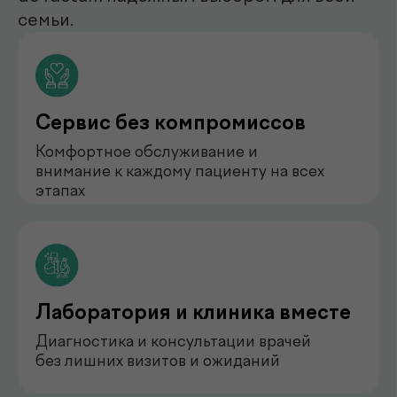
нефролог
Бондаренко Анастасия
Романова