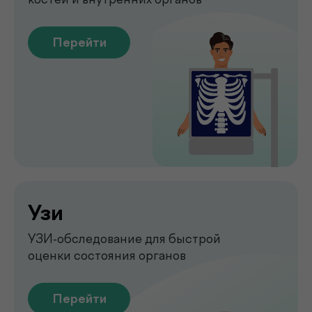
Emsella
Укрепление мышц тазового
дна без боли и операций
Перейти
Обследование печени
на аппарате FibroScan
Быстрое и точное обследование
печени без биопсии
Перейти