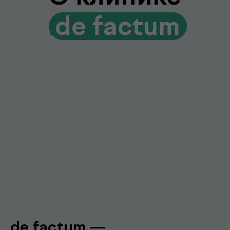
Лаборатория и клиника вместе
Диагностика и консультации врачей
без лишних визитов и ожиданий
Гарантия качества и точности
Современное оборудование и контроль
качества для достоверных результатов
Подробнее про de factum