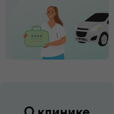
оборудовании.
Мы помогаем выявлять заболевания на
ранних стадиях, подбирать эффективное
лечение и сохранять здоровье на долгие
годы. Точная диагностика,
индивидуальный подход и высокий
уровень медицинского сервиса делают
de factum надежным выбором для всей
семьи.
Сервис без компромиссов
Комфортное обслуживание и
внимание к каждому пациенту на всех
этапах