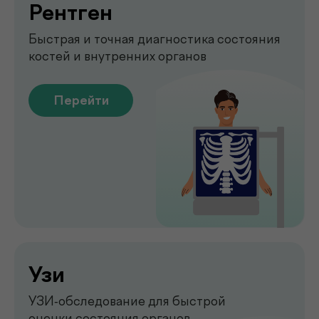
Emsella
Укрепление мышц тазового
дна без боли и операций
Перейти
Обследование печени
на аппарате FibroScan
Быстрое и точное обследование