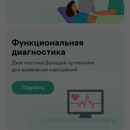
О клинике
.
de factum