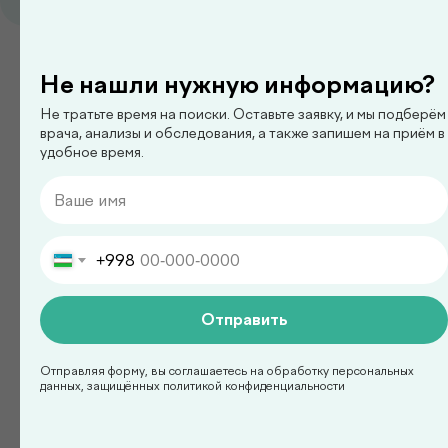
педиатр
Ким Сергей Олегович
Не нашли нужную информацию?
Не тратьте время на поиски. Оставьте заявку, и мы подберём
врача, анализы и обследования, а также запишем на приём в
удобное время.
Смотреть все
+998
Есть вопросы?
Оставьте заявку на
Отправить
консультацию с врачом!
Отправляя форму, вы соглашаетесь на обработку персональных
данных, защищённых политикой конфиденциальности