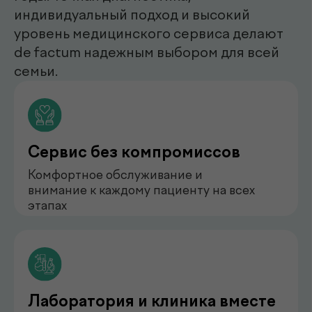
нефролог
Бондаренко Анастасия
Романова