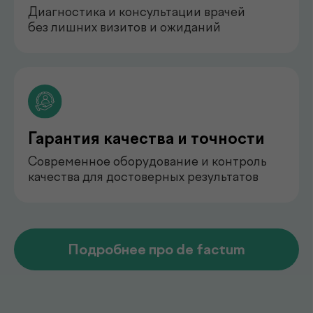
педиатр
Арипова Динара Равшановна