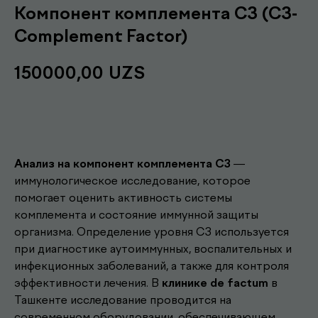
Компонент комплемента C3 (С3-
Complement Factor)
150000,00
UZS
Записаться
Анализ на компонент комплемента C3
—
иммунологическое исследование, которое
помогает оценить активность системы
комплемента и состояние иммунной защиты
организма. Определение уровня C3 используется
при диагностике аутоиммунных, воспалительных и
инфекционных заболеваний, а также для контроля
эффективности лечения. В
клинике de factum
в
Другие наши
Ташкенте исследование проводится на
современном оборудовании, обеспечивающем