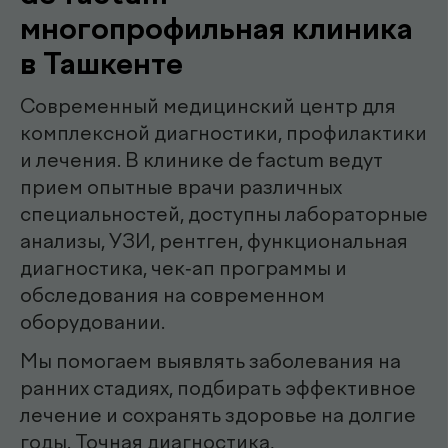
Наши
.
специалисты
эндоскопист
Мирзаева Гулнора
Шухратовна