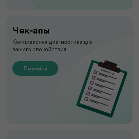
Узи
УЗИ-обследование для быстрой
оценки состояния органов
Перейти
Emsella