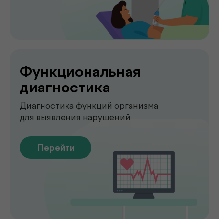
О клинике
.
de factum