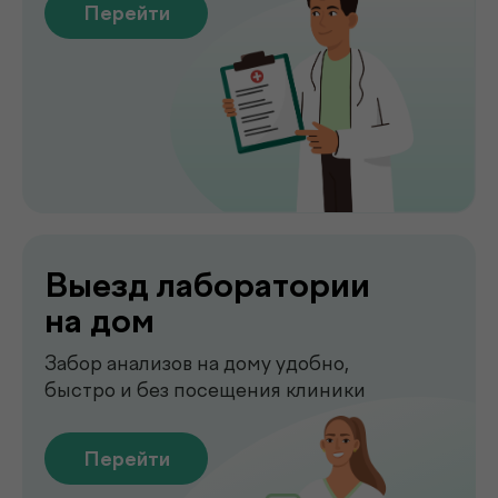
Сдать анализы
Точные лабораторные анализы с быстрым
получением результатов
Перейти
Чек-апы