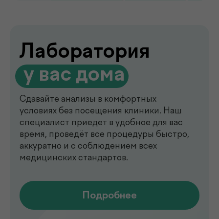
de factum —
многопрофильная клиника
в Ташкенте
Современный медицинский центр для
комплексной диагностики, профилактики
и лечения. В клинике de factum ведут
прием опытные врачи различных
специальностей, доступны лабораторные
анализы, УЗИ, рентген, функциональная
диагностика, чек-ап программы и
обследования на современном
оборудовании.
Мы помогаем выявлять заболевания на
ранних стадиях, подбирать эффективное
лечение и сохранять здоровье на долгие