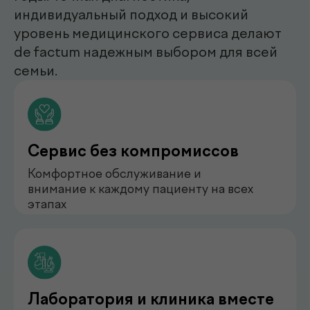
нефролог
Бондаренко Анастасия
Романова