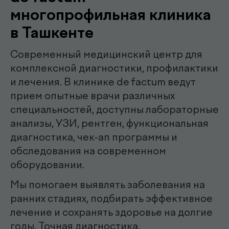
.
специалисты
эндоскопист
Мирзаева Гулнора
Шухратовна