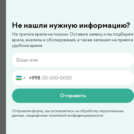
Не нашли нужную информацию?
педиатр
Арипова Динара Равшановна
Не тратьте время на поиски. Оставьте заявку, и мы подберём
врача, анализы и обследования, а также запишем на приём в
удобное время.
+998
Отправить
Отправляя форму, вы соглашаетесь на обработку персональных
данных, защищённых политикой конфиденциальности
педиатр
Ким Сергей Олегович