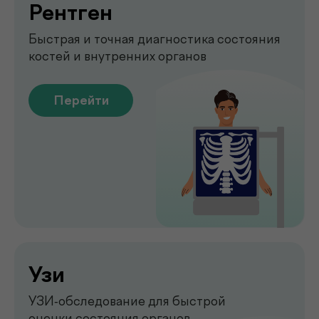
Укрепление мышц тазового
дна без боли и операций
Перейти
Обследование печени
на аппарате FibroScan
Быстрое и точное обследование
печени без биопсии
Перейти