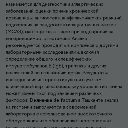
назначается для диагностики аллергических
заболеваний, оценки причин хронической
крапивницы, ангиоотека, анафилактических реакций,
подозрения на синдром активации тучных клеток
(MCAS), мастоцитоз, а также при подозрении на
непереносимость гистамина. Анализ
рекомендуется проводить в комплексе с другими
лабораторными исследованиями, включая
определение общего и специфических
иммуноглобулинов E (IgE), триптазы и других
показателей по назначению врача. Результаты
исследования интерпретируются с учетом
клинической картины, поскольку уровень гистамина
Другие наши
может изменяться под влиянием различных
факторов. В
клинике de factum
в Ташкенте анализ
.
услуги
на гистамин выполняется в современной
лаборатории с использованием высокоточного
оборудования, что обеспечивает достоверные
результаты для диагностики аллергических и