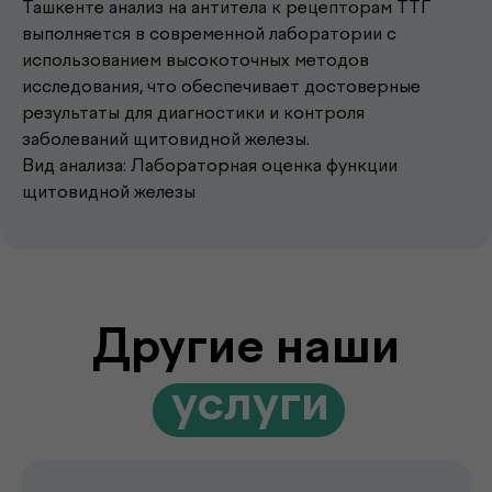
Ташкенте анализ на антитела к рецепторам ТТГ
.
услуги
выполняется в современной лаборатории с
использованием высокоточных методов
исследования, что обеспечивает достоверные
результаты для диагностики и контроля
Записаться к врачу
заболеваний щитовидной железы.
Выберите удобное время и получите
Вид анализа: Лабораторная оценка функции
консультацию опытного врача
щитовидной железы
Подробнее
Выезд лаборатории
на дом