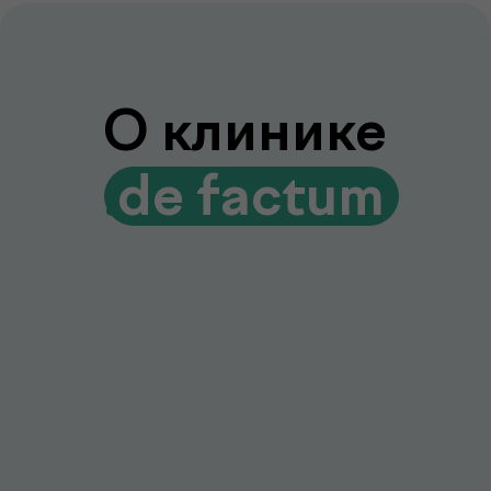
Лаборатория и клиника вместе
Диагностика и консультации врачей
без лишних визитов и ожиданий
Гарантия качества и точности
Современное оборудование и контроль
качества для достоверных результатов
Подробнее про de factum