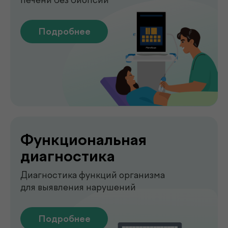
О клинике
.
de factum