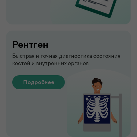
Emsella
Укрепление мышц тазового
дна без боли и операций
Подробнее
Обследование печени
на аппарате FibroScan
Быстрое и точное обследование