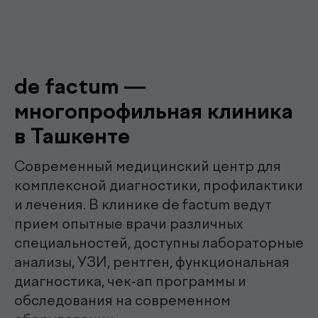
Наши
.
специалисты
эндоскопист
Мирзаева Гулнора