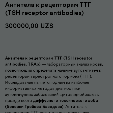
Антитела к рецепторам ТТГ
(TSH receptor antibodies)
300000,00
UZS
Записаться
Антитела к рецепторам ТТГ (TSH receptor
antibodies, TRAb)
— лабораторный анализ крови,
позволяющий определить наличие аутоантител к
рецепторам тиреотропного гормона (ТТГ).
Исследование является одним из наиболее
информативных методов диагностики
аутоиммунных заболеваний щитовидной железы,
прежде всего
диффузного токсического зоба
(болезни Грейвса-Базедова)
. Антитела к
рецепторам ТТГ могут стимулировать или