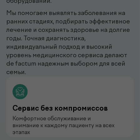
Шухратовна
нефролог
Бондаренко Анастасия
Романова