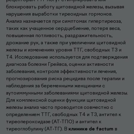
блокировать работу щитовидной железы, вызывая
нарушения выработки тиреоидных гормонов.
Анализ назначается при симптомах гипертиреоза,
таких как учащенное сердцебиение, потеря веса,
повышенная потливость, раздражительность,
дрожание рук, а также при увеличении щитовидной
железы и изменениях уровня ТТГ, свободных Т3 и
Т4. Исследование используется для подтверждения
диагноза болезни Грейвса, оценки активности
заболевания, контроля эффективности лечения,
прогнозирования риска рецидива после терапии и
наблюдения за беременными женщинами с
аутоиммунными заболеваниями щитовидной железы.
Для комплексной оценки функции щитовидной
железы анализ часто проводится совместно с
определением ТТГ, свободных Т4 и Т3, антител к
тиреопероксидазе (АТ-ТПО) и антител к
Другие наши
тиреоглобулину (АТ-ТГ). В
клинике de factum
в