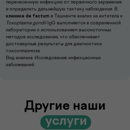
перенесенную инфекцию от первичного заражения
Другие наши
и определить дальнейшую тактику наблюдения. В
клинике de factum
в Ташкенте анализ на антитела к
.
услуги
Toxoplasma gondii
IgG выполняется в современной
лаборатории с использованием высокоточных
методов исследования, что обеспечивает
Записаться к врачу
достоверные результаты для диагностики
токсоплазмоза.
Выберите удобное время и получите
Вид анализа: Исследование инфекционных
консультацию опытного врача
заболеваний
Подробнее
Выезд лаборатории