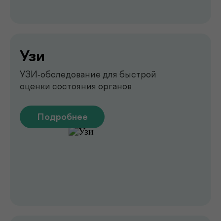
на аппарате FibroScan
Быстрое и точное обследование
печени без биопсии
Подробнее
Функциональная
диагностика
Диагностика функций организма
для выявления нарушений
Подробнее