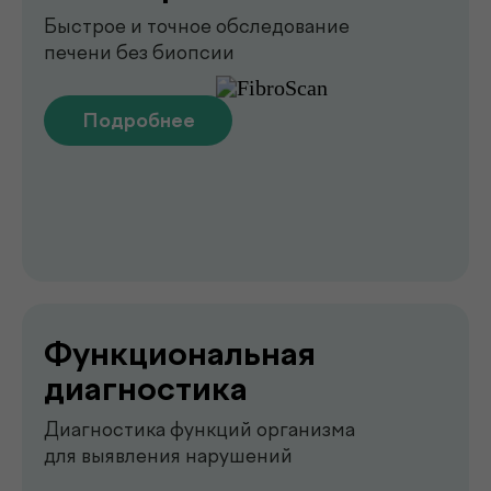
О клинике
.
de factum