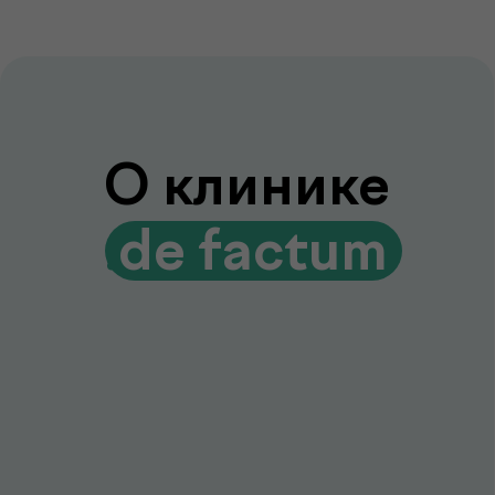
Лаборатория и клиника вместе
Диагностика и консультации врачей
без лишних визитов и ожиданий
Гарантия качества и точности
Современное оборудование и контроль
качества для достоверных результатов
Подробнее про de factum