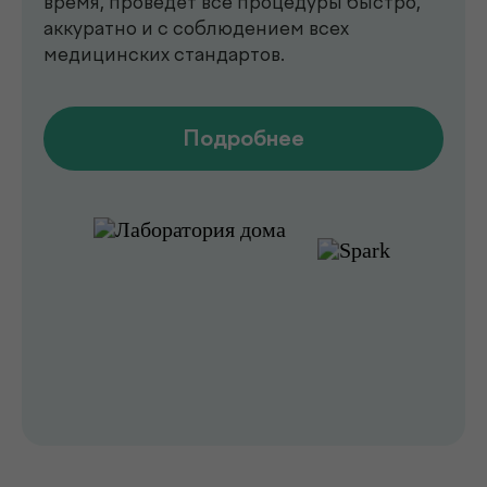
анализы, УЗИ, рентген, функциональная
диагностика, чек-ап программы и
обследования на современном
оборудовании.
Мы помогаем выявлять заболевания на
ранних стадиях, подбирать эффективное
лечение и сохранять здоровье на долгие
годы. Точная диагностика,
индивидуальный подход и высокий
уровень медицинского сервиса делают
de factum надежным выбором для всей
семьи.
Сервис без компромиссов
Комфортное обслуживание и
внимание к каждому пациенту на всех
этапах