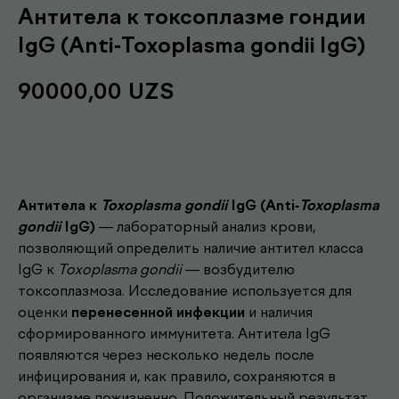
Антитела к токсоплазме гондии
IgG (Anti-Toxoplasma gondii IgG)
90000,00
UZS
Записаться
Антитела к
Toxoplasma gondii
IgG (Anti-
Toxoplasma
gondii
IgG)
— лабораторный анализ крови,
позволяющий определить наличие антител класса
IgG к
Toxoplasma gondii
— возбудителю
токсоплазмоза. Исследование используется для
оценки
перенесенной инфекции
и наличия
сформированного иммунитета. Антитела IgG
появляются через несколько недель после
инфицирования и, как правило, сохраняются в
организме пожизненно. Положительный результат