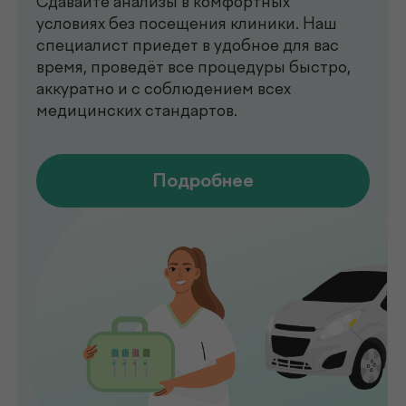
в Ташкенте
Современный медицинский центр для
комплексной диагностики, профилактики
и лечения. В клинике de factum ведут
прием опытные врачи различных
специальностей, доступны лабораторные
анализы, УЗИ, рентген, функциональная
диагностика, чек-ап программы и
обследования на современном
оборудовании.
Мы помогаем выявлять заболевания на
ранних стадиях, подбирать эффективное
лечение и сохранять здоровье на долгие
годы. Точная диагностика,
индивидуальный подход и высокий
уровень медицинского сервиса делают
de factum надежным выбором для всей
семьи.