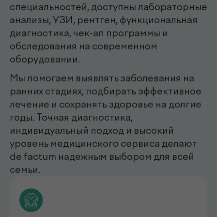
эндоскопист
Мирзаева Гулнора
Шухратовна