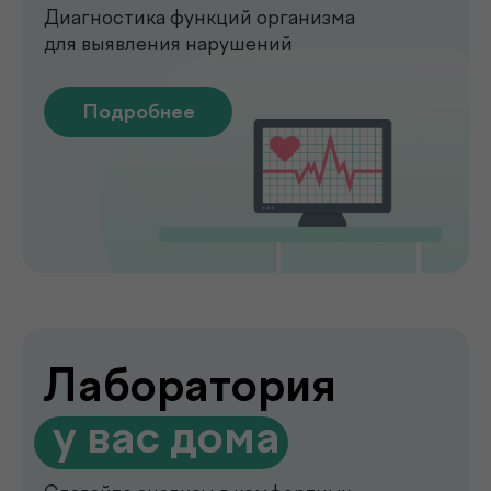
О клинике
.
de factum
de factum —
многопрофильная клиника