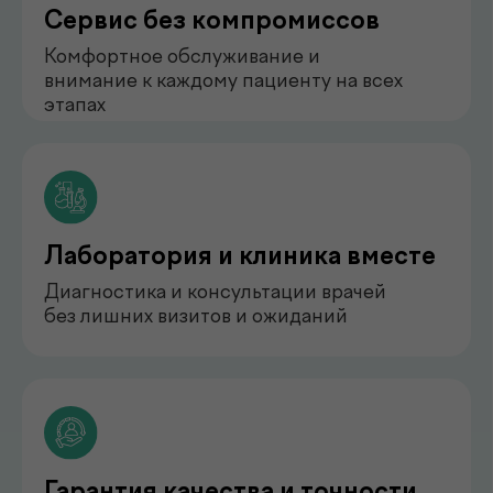
нефролог
Бондаренко Анастасия
Романова
педиатр
Арипова Динара Равшановна