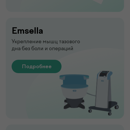
Диагностика функций организма
для выявления нарушений
Подробнее
Лаборатория
.
у вас дома
Сдавайте анализы в комфортных
условиях без посещения клиники. Наш
специалист приедет в удобное для вас
время, проведёт все процедуры быстро,