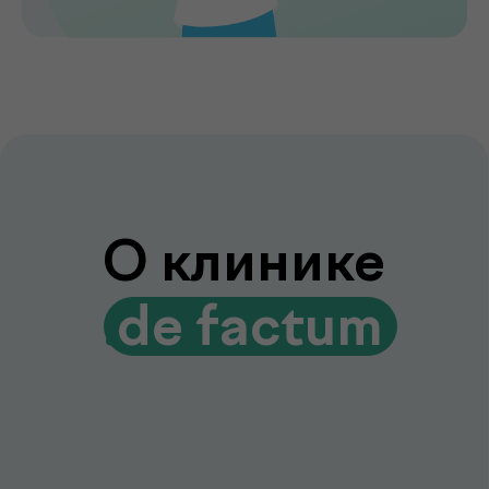
Сервис без компромиссов
Комфортное обслуживание и
внимание к каждому пациенту на всех
этапах
Лаборатория и клиника вместе
Диагностика и консультации врачей
без лишних визитов и ожиданий
Гарантия качества и точности
Современное оборудование и контроль
качества для достоверных результатов