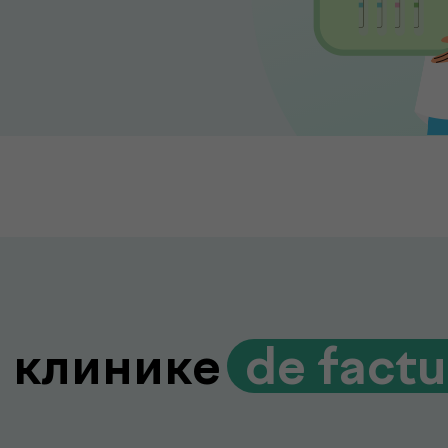
 клинике
.
de fact