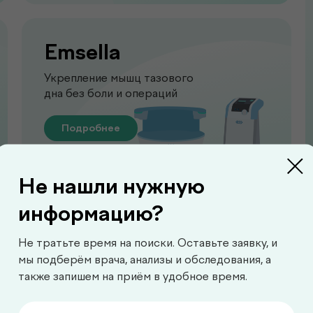
Emsella
Укрепление мышц тазового
дна без боли и операций
Подробнее
Не нашли нужную
информацию?
Не тратьте время на поиски. Оставьте заявку, и
Функционал
мы подберём врача, анализы и обследования, а
также запишем на приём в удобное время.
Диагностика функций 
для выявления нарушен