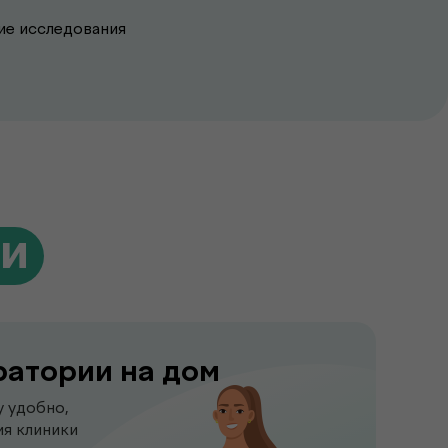
ие исследования
ги
ратории на дом
у удобно,
я клиники