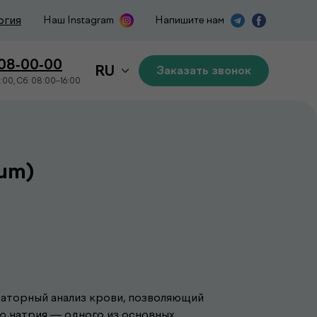
огия
Наш Instagram
Напишите нам
508-00-00
RU
Заказать звонок
:00, Сб: 08:00–16:00
um)
аторный анализ крови, позволяющий
 натрия — одного из основных