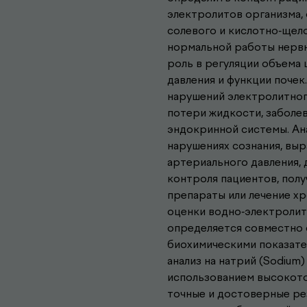
электролитов организма,
солевого и кислотно-щело
нормальной работы нервн
роль в регуляции объема
давления и функции почек
нарушений электролитног
потери жидкости, заболев
эндокринной системы. Ана
нарушениях сознания, выр
артериального давления, 
контроля пациентов, пол
препараты или лечение хр
оценки водно-электролит
определяется совместно с
биохимическими показате
анализ на натрий (Sodium
использованием высокото
точные и достоверные ре