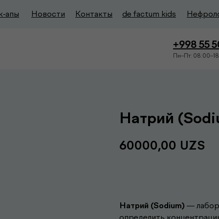
к-апы
Новости
Контакты
de factum kids
Нефрол
+998 55 
Пн–Пт: 08:00–18
Натрий (Sodi
60000,00
UZS
Записаться
Натрий (Sodium)
— лабор
определить концентрацию