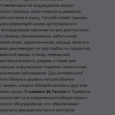
 отвечающего за поддержание водно-
чного баланса, осмотического давления,
ой системы и мышц. Натрий играет важную
 циркулирующей крови, артериального
. Исследование назначается для диагностики
о обмена, обезвоживания, избыточной
аний почек, надпочечников, сердца, печени и
лиз рекомендуется при слабости, судорогах,
аженной жажде, отеках, изменениях
длительной рвоте, диарее, а также для
учающих инфузионную терапию, мочегонные
онических заболеваний. Для комплексной
ного баланса уровень натрия обычно
 калием, хлором, бикарбонатами и другими
лями крови. В
клинике de factum
в Ташкенте
) выполняется в современной лаборатории с
чного оборудования, что обеспечивает
зультаты для диагностики и контроля