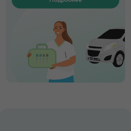
ранних стадиях, подбирать эффективное
лечение и сохранять здоровье на долгие
годы. Точная диагностика,
индивидуальный подход и высокий
уровень медицинского сервиса делают
de factum надежным выбором для всей
семьи.
Сервис без компромиссов
Комфортное обслуживание и
внимание к каждому пациенту на всех
этапах
Лаборатория и клиника вместе
Диагностика и консультации врачей