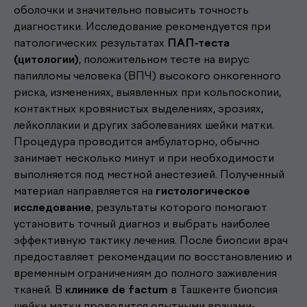
оболочки и значительно повысить точность
диагностики. Исследование рекомендуется при
патологических результатах
ПАП-теста
(цитологии)
, положительном тесте на вирус
папилломы человека (ВПЧ) высокого онкогенного
риска, изменениях, выявленных при кольпоскопии,
контактных кровянистых выделениях, эрозиях,
лейкоплакии и других заболеваниях шейки матки.
Процедура проводится амбулаторно, обычно
занимает несколько минут и при необходимости
выполняется под местной анестезией. Полученный
материал направляется на
гистологическое
исследование
, результаты которого помогают
установить точный диагноз и выбрать наиболее
эффективную тактику лечения. После биопсии врач
Другие наши
предоставляет рекомендации по восстановлению и
временным ограничениям до полного заживления
.
услуги
тканей. В
клинике de factum
в Ташкенте биопсия
шейки матки проводится опытными врачами-