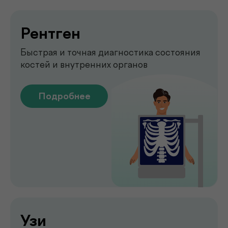
Emsella
Укрепление мышц тазового
дна без боли и операций
Подробнее
Обследование печени
на аппарате FibroScan
Быстрое и точное обследование
печени без биопсии