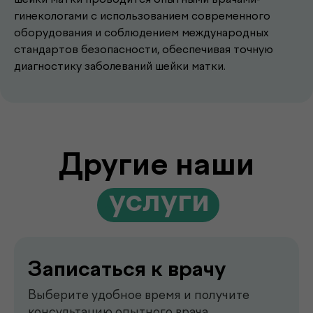
гинекологами с использованием современного
Записаться к врачу
оборудования и соблюдением международных
стандартов безопасности, обеспечивая точную
Выберите удобное время и получите
диагностику заболеваний шейки матки.
консультацию опытного врача
Подробнее
Выезд лаборатории
на дом
Забор анализов на дому удобно,
быстро и без посещения клиники