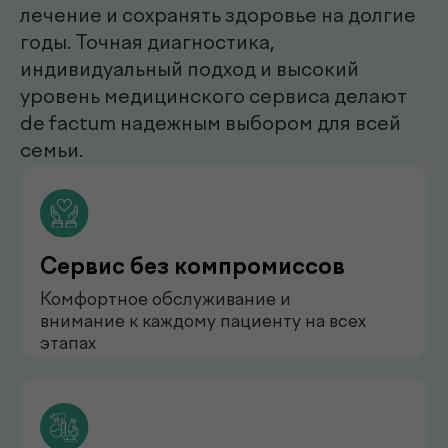
нефролог
Бондаренко Анастасия
Романова