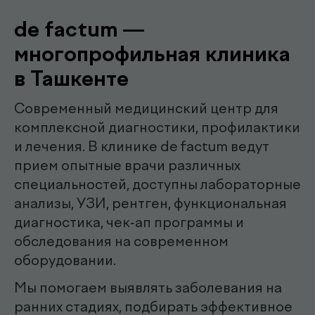
Наши
.
специалисты
эндоскопист
Мирзаева Гулнора
Шухратовна