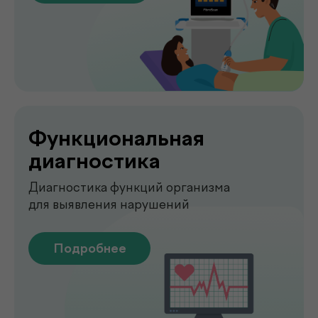
О клинике
.
de factum