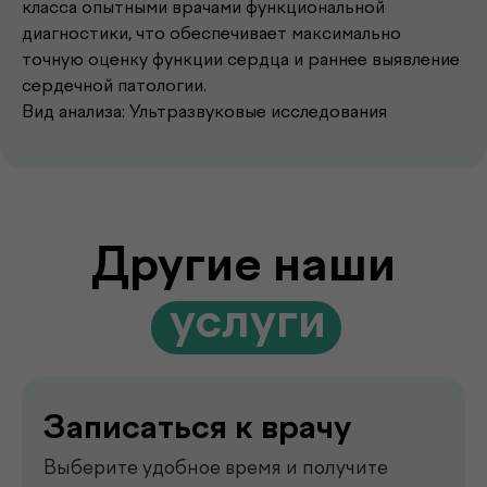
класса опытными врачами функциональной
диагностики, что обеспечивает максимально
Записаться к врачу
точную оценку функции сердца и раннее выявление
сердечной патологии.
Выберите удобное время и получите
консультацию опытного врача
Вид анализа: Ультразвуковые исследования
Подробнее
Выезд лаборатории
на дом
Забор анализов на дому удобно,
быстро и без посещения клиники