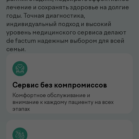
нефролог
Бондаренко Анастасия
Романова