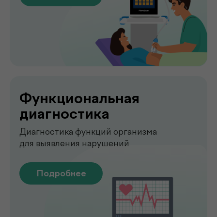
О клинике
.
de factum