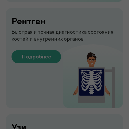
Emsella
Укрепление мышц тазового
дна без боли и операций
Подробнее
Обследование печени
на аппарате FibroScan
Быстрое и точное обследование
печени без биопсии