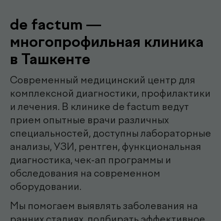
Наши
.
специалисты
эндоскопист
Мирзаева Гулнора
Шухратовна