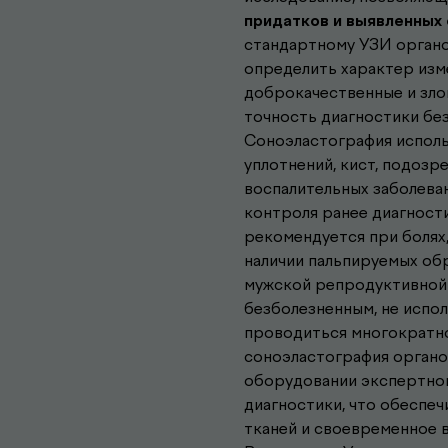
придатков и выявленных
стандартному УЗИ органо
определить характер изм
доброкачественные и зло
точность диагностики бе
Соноэластография исполь
уплотнений, кист, подозре
воспалительных заболевани
контроля ранее диагност
рекомендуется при болях
наличии пальпируемых обр
мужской репродуктивной 
безболезненным, не испо
проводиться многократн
соноэластография органо
оборудовании экспертног
диагностики, что обеспе
тканей и своевременное в