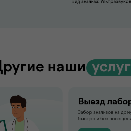
Вид анализа: Ультразвуко
Другие наши
.
услу
Выезд лабо
Забор анализов на дом
быстро и без посещени