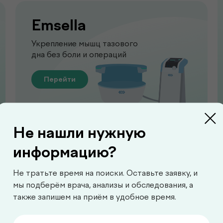
Emsella
Укрепление мышц тазового
дна без боли и операций
Перейти
Не нашли нужную
информацию?
Функционал
Не тратьте время на поиски. Оставьте заявку, и
мы подберём врача, анализы и обследования, а
Диагностика функций 
также запишем на приём в удобное время.
для выявления нарушен