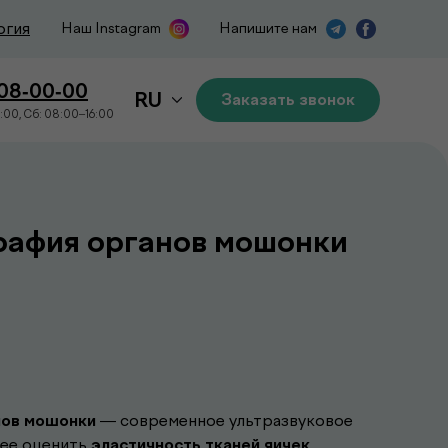
огия
Наш Instagram
Напишите нам
508-00-00
RU
Заказать звонок
:00, Сб: 08:00–16:00
рафия органов мошонки
нов мошонки
— современное ультразвуковое
щее оценить
эластичность тканей яичек,