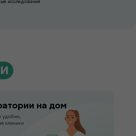
вые исследования
ги
ратории на дом
у удобно,
я клиники