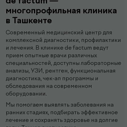
.
специалисты
эндоскопист
Мирзаева Гулнора
Шухратовна