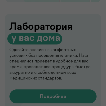
de factum —
многопрофильная клиника
в Ташкенте
Современный медицинский центр для
комплексной диагностики, профилактики
и лечения. В клинике de factum ведут
прием опытные врачи различных
специальностей, доступны лабораторные
анализы, УЗИ, рентген, функциональная
диагностика, чек-ап программы и
обследования на современном
оборудовании.
Мы помогаем выявлять заболевания на
ранних стадиях, подбирать эффективное