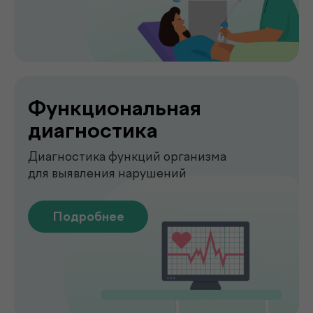
О клинике
.
de factum