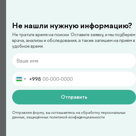
Не нашли нужную информацию?
педиатр
Не тратьте время на поиски. Оставьте заявку, и мы подберём
Арипова Динара Равшановна
врача, анализы и обследования, а также запишем на приём в
удобное время.
+998
Отправить
Отправляя форму, вы соглашаетесь на обработку персональных
данных, защищённых политикой конфиденциальности
педиатр
Ким Сергей Олегович