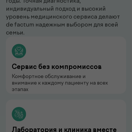
нефролог
Бондаренко Анастасия
Романова