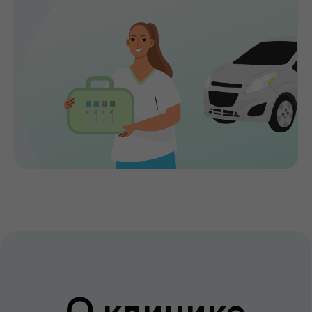
лечение и сохранять здоровье на долгие
годы. Точная диагностика,
индивидуальный подход и высокий
уровень медицинского сервиса делают
de factum надежным выбором для всей
семьи.
Сервис без компромиссов
Комфортное обслуживание и
внимание к каждому пациенту на всех
этапах
Лаборатория и клиника вместе
Диагностика и консультации врачей
без лишних визитов и ожиданий