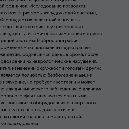
й родничок. Исследование позволяет
ого мозга, размеры желудочковой системы,
й, сосудистых сплетений и выявить
следствия гипоксии, внутричерепные
лию, кисты, ишемические изменения и другие
ервной системы. Нейросонография
рожденным по показаниям педиатра или
кже детям, родившимся раньше срока, после
подозрении на неврологические нарушения,
ития, изменении окружности головы и других
 является полностью безболезненным, не
излучение, не требует анестезии и может
о для динамического наблюдения. В
клинике
йросонография выполняется опытными
диагностики на оборудовании экспертного
 высокую точность диагностики и
патологий головного мозга у детей.
вые исследования