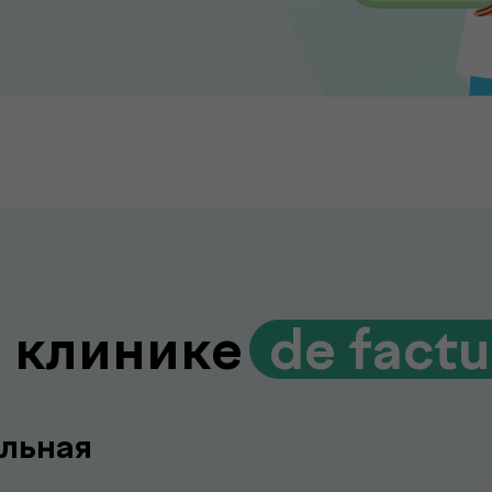
 клинике
.
de fact
льная