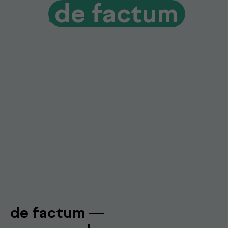
Диагностика и консультации врачей
без лишних визитов и ожиданий
Гарантия качества и точности
Современное оборудование и контроль
качества для достоверных результатов
Подробнее про de factum