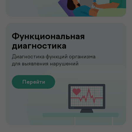
О клинике
.
de factum