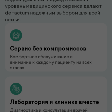
нефролог
Бондаренко Анастасия
Романова