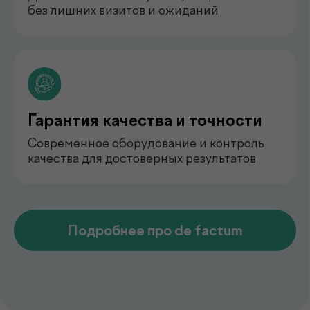
педиатр
Арипова Динара Равшановна