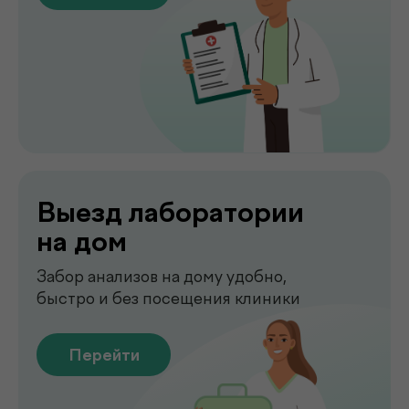
Перейти
Сдать анализы
Точные лабораторные анализы с быстрым
получением результатов
Перейти