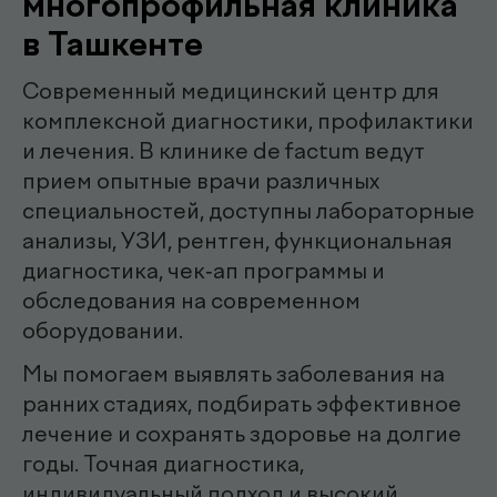
Наши
.
специалисты
эндоскопист
Мирзаева Гулнора
Шухратовна