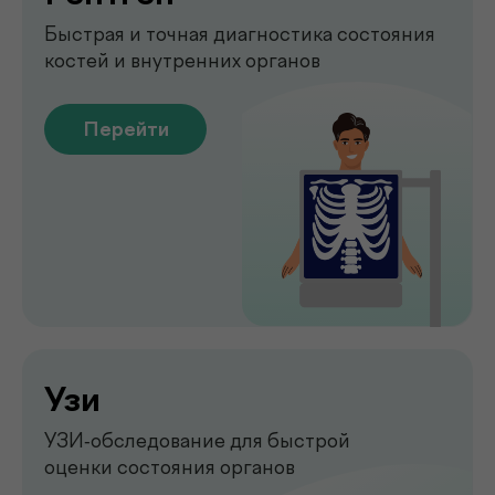
Emsella
Укрепление мышц тазового
дна без боли и операций
Перейти
Обследование печени
на аппарате FibroScan
Быстрое и точное обследование
печени без биопсии