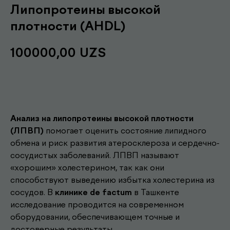
Липопротеины высокой
плотности (AHDL)
100000,00
UZS
Записаться
Анализ на липопротеины высокой плотности
(ЛПВП)
помогает оценить состояние липидного
обмена и риск развития атеросклероза и сердечно-
сосудистых заболеваний. ЛПВП называют
«хорошим» холестерином, так как они
способствуют выведению избытка холестерина из
сосудов. В
клинике de factum
в Ташкенте
Другие наши
исследование проводится на современном
оборудовании, обеспечивающем точные и
.
услуги
достоверные результаты.