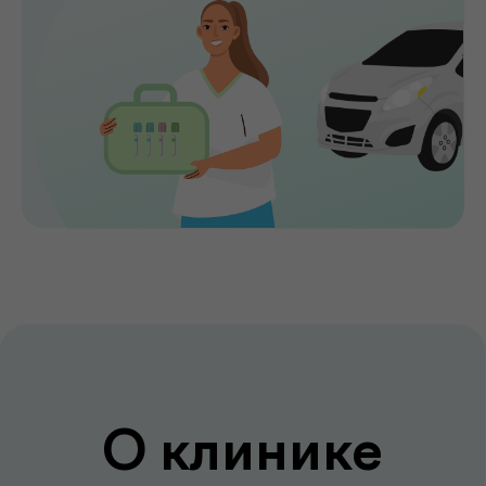
Мы помогаем выявлять заболевания на
ранних стадиях, подбирать эффективное
лечение и сохранять здоровье на долгие
годы. Точная диагностика,
индивидуальный подход и высокий
уровень медицинского сервиса делают
de factum надежным выбором для всей
семьи.
Сервис без компромиссов
Комфортное обслуживание и
внимание к каждому пациенту на всех
этапах
Лаборатория и клиника вместе