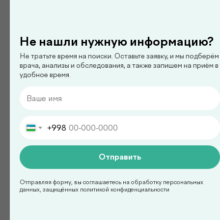
педиатр
Ким Сергей Олегович
Не нашли нужную информацию?
Не тратьте время на поиски. Оставьте заявку, и мы подберём
врача, анализы и обследования, а также запишем на приём в
Смотреть все
удобное время.
Есть вопросы?
+998
Оставьте заявку на
консультацию с врачом!
Отправить
Отправляя форму, вы соглашаетесь на обработку персональных
данных, защищённых политикой конфиденциальности
+998