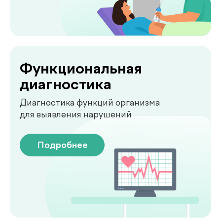
О клинике
.
de factum