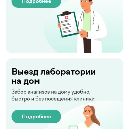
Сдать анализы
Точные лабораторные анализы с быстрым
получением результатов
Подробнее
Чек-апы