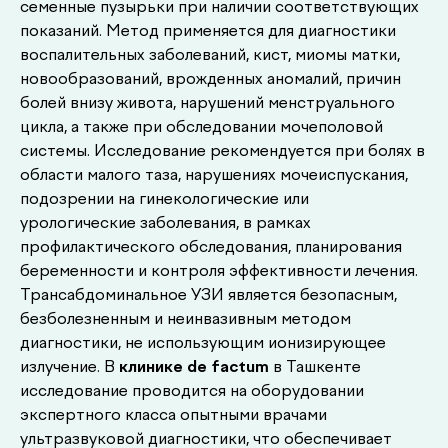
семенные пузырьки при наличии соответствующих
показаний. Метод применяется для диагностики
воспалительных заболеваний, кист, миомы матки,
новообразований, врожденных аномалий, причин
болей внизу живота, нарушений менструального
цикла, а также при обследовании мочеполовой
системы. Исследование рекомендуется при болях в
области малого таза, нарушениях мочеиспускания,
подозрении на гинекологические или
урологические заболевания, в рамках
профилактического обследования, планирования
беременности и контроля эффективности лечения.
Трансабдоминальное УЗИ является безопасным,
Другие наши
безболезненным и неинвазивным методом
диагностики, не использующим ионизирующее
.
услуги
излучение. В
клинике de factum
в Ташкенте
исследование проводится на оборудовании
экспертного класса опытными врачами
ультразвуковой диагностики, что обеспечивает