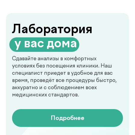
de factum —
многопрофильная клиника
в Ташкенте
Современный медицинский центр для
комплексной диагностики, профилактики
и лечения. В клинике de factum ведут
прием опытные врачи различных
специальностей, доступны лабораторные
анализы, УЗИ, рентген, функциональная
диагностика, чек-ап программы и
обследования на современном
оборудовании.
Мы помогаем выявлять заболевания на
ранних стадиях, подбирать эффективное
лечение и сохранять здоровье на долгие