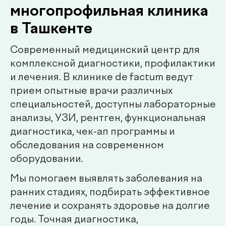
.
специалисты
эндоскопист
Мирзаева Гулнора
Шухратовна