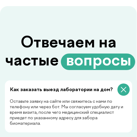
Биоимпедансометрия анализ
состава тела
Как заказать выезд лаборатории на дом?
Биоимпедансометрия показывает то,
чего не видят обычные весы: процент
Оставьте заявку на сайте или свяжитесь с нами по
жира, мышечную массу, уровень воды
телефону или через бот. Мы согласуем удобную дату и
и скорость обмена веществ. Узнайте,
время визита, после чего медицинский специалист
что на самом деле происходит с
приедет по указанному адресу для забора
вашим организмом.
биоматериала.