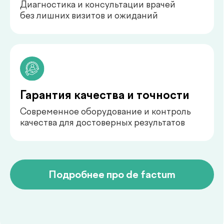
педиатр
Арипова Динара Равшановна
педиатр
Ким Сергей Олегович