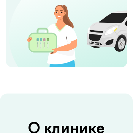
годы. Точная диагностика,
индивидуальный подход и высокий
уровень медицинского сервиса делают
de factum надежным выбором для всей
семьи.
Сервис без компромиссов
Комфортное обслуживание и
внимание к каждому пациенту на всех
этапах
Лаборатория и клиника вместе
Диагностика и консультации врачей
без лишних визитов и ожиданий