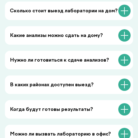
Сколько стоит выезд лаборатории на дом?
Какие анализы можно сдать на дому?
Нужно ли готовиться к сдаче анализов?
Симптомы преддиабета:
когда стоит обратиться к
В каких районах доступен выезд?
врачу
Преддиабет часто проходит без
явных симптомов. Небольшая
Когда будут готовы результаты?
усталость, скачки энергии или жажда
могут быть первыми сигналами, на
которые стоит обратить внимание.
Можно ли вызвать лабораторию в офис?