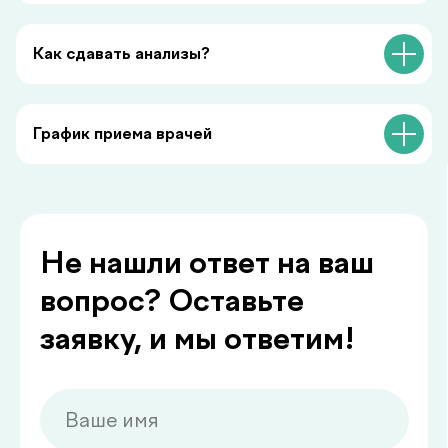
Как сдавать анализы?
Делимся с вами
График приема врачей
полезной
.
информацией