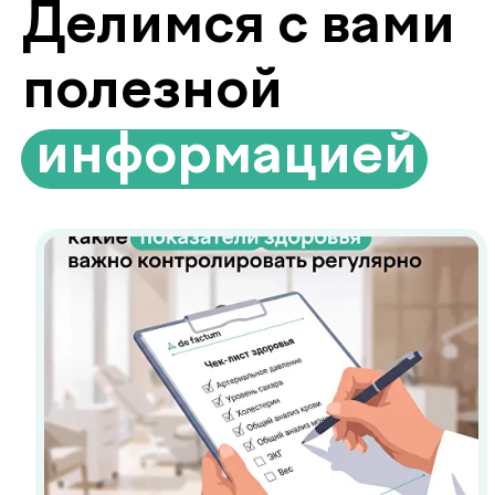
Биоимпедансометрия анализ
состава тела
Биоимпедансометрия показывает то,
чего не видят обычные весы: процент
жира, мышечную массу, уровень воды
и скорость обмена веществ. Узнайте,
что на самом деле происходит с
вашим организмом.