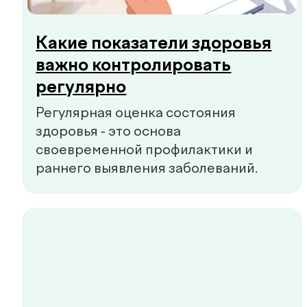
Симптомы преддиабета:
когда стоит обратиться к
врачу
Преддиабет часто проходит без
явных симптомов. Небольшая
усталость, скачки энергии или жажда
могут быть первыми сигналами, на
которые стоит обратить внимание.
Смотреть все