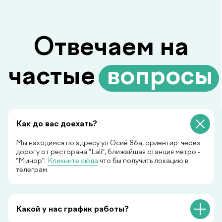
Не нашли ответ на ваш
вопрос? Оставьте
заявку, и мы ответим!
+998
Как до вас доехать?
Мы находимся по адресу ул.Осиё 86а, ориентир: через
Перезвоните мне
дорогу от ресторана "Lali", ближайшая станция метро -
"Минор".
Кликните сюда
что бы получить локацию в
Нажимая на кнопку «Перезвоните мне», вы даёте
телеграм.
согласие на обработку персональных данных и
соглашаетесь c политикой конфиденциальности
Какой у нас график работы?