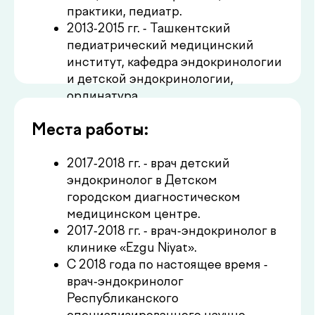
2017-2018 гг. - врач детский
эндокринолог в Детском
городском диагностическом
медицинском центре.
2017-2018 гг. - врач-эндокринолог в
клинике «Ezgu Niyat».
С 2018 года по настоящее время -
врач-эндокринолог
Республиканского
специализированного научно-
практического медицинского
Повышение квалификации:
центра эндокринологии.
2018 г. - специализация по
диетологии на кафедре
гастроэнтерологии и
физиотерапии Ташкентского
института усовершенствования
врачей.
2021 г. - обучение в PreventAge®,
Международный институт
интегральной превентивной и
антивозрастной медицины, г.