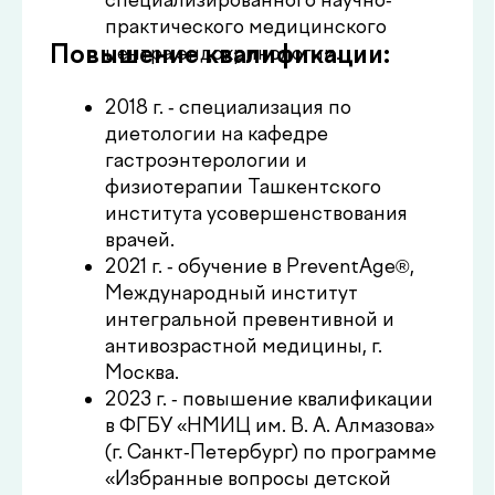
Москва.
2023 г. - повышение квалификации
в ФГБУ «НМИЦ им. В. А. Алмазова»
(г. Санкт-Петербург) по программе
«Избранные вопросы детской
эндокринологии».
2023 г. - повышение квалификации
в ФГБУ «НМИЦ им. В. А. Алмазова»
(г. Санкт-Петербург) по программе
«Физиология и патология полового
развития у детей и подростков».
2024 г. - повышение квалификации
по программе «Репродуктология»
на базе кафедры эндокринологии
РСНПМЦЭ.
Повышение квалификации по
программам «Ожирение» и
«Тиреоидология» на базе
Получить консультацию
РСНПМЦЭ.