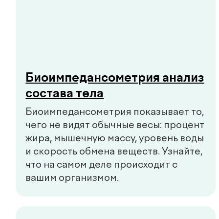
Заказать звонок
Главная
О нас
Услуги
Специалисты
Чек-апы
Новости
Контакты
de factum kids