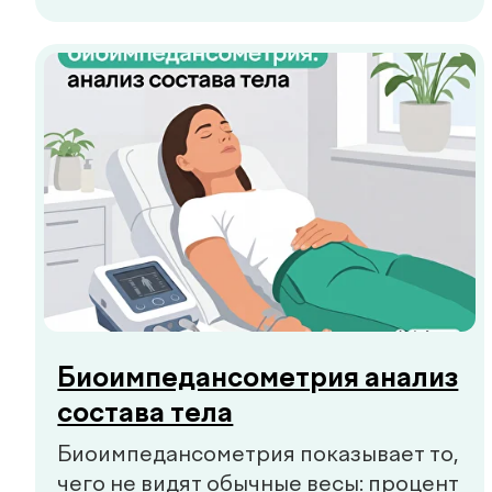
Преддиабет часто проходит без
явных симптомов. Небольшая
усталость, скачки энергии или жажда
могут быть первыми сигналами, на
которые стоит обратить внимание.
Смотреть все
Заказать звонок