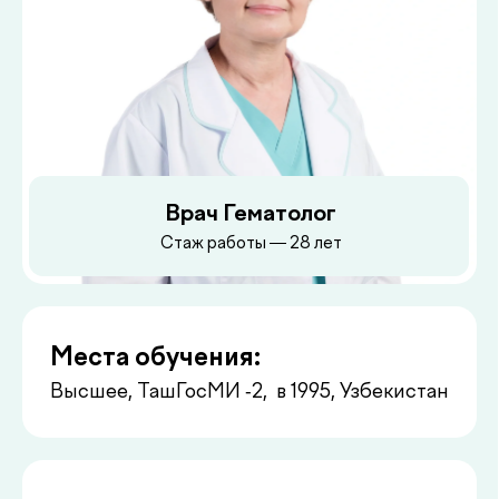
Врач Гематолог
Стаж работы — 28 лет
Места обучения:
Высшее, ТашГосМИ -2, в 1995, Узбекистан
Места работы:
МСЧ Академии наук МСЧ ГТС
Республиканский центр гематологии
Сфера научных и клинических
интересов:
Общая гематология, гемобластозы,
проблемы гемостаз