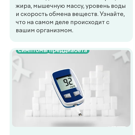
Главная
О нас
Услуги
Специалисты
Чек-апы
Новости
Контакты
de factum kids
Публичная оферта
Политика в области качества