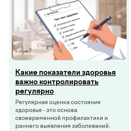
чего не видят обычные весы: процент
жира, мышечную массу, уровень воды
и скорость обмена веществ. Узнайте,
что на самом деле происходит с
вашим организмом.
Симптомы преддиабета:
когда стоит обратиться к
врачу