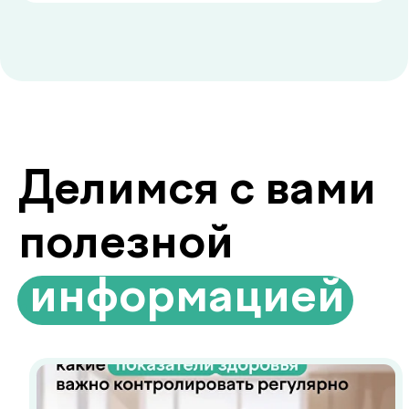
Регулярная оценка состояния
здоровья - это основа
своевременной профилактики и
раннего выявления заболеваний.
Биоимпедансометрия анализ
состава тела
Биоимпедансометрия показывает то,