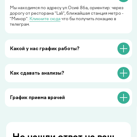
Мы находимся по адресу ул.Осиё 86а, ориентир: через
дорогу от ресторана "Lali", ближайшая станция метро -
"Минор".
Кликните сюда
что бы получить локацию в
телеграм.
+998
Какой у нас график работы?
Перезвоните мне
Нажимая на кнопку «Перезвоните мне», вы даёте
согласие на обработку персональных данных и
Как сдавать анализы?
соглашаетесь c политикой конфиденциальности
График приема врачей
Делимся с вами