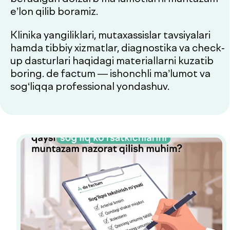
up dasturlari haqidagi materiallarni kuzatib
boring. de factum — ishonchli ma’lumot va
sog‘liqqa professional yondashuv.
Dush–Juma: 08:00–18:00, Shanba: 08:00–16:00
Qaysi sog‘liq ko‘rsatkichlarini
muntazam nazorat qilish
muhim?
Sog‘liq holatini muntazam baholab