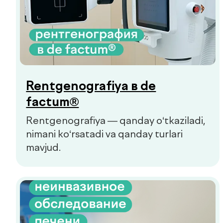
Bu haqida “ochiq gapirish”
odat emas.
Tos tubi kasalliklari bilan qanday
kurashish mumkin?
Bolalar va kattalar klinikasi
Qo'ng'iroqni so'rash
Bosh sahifa