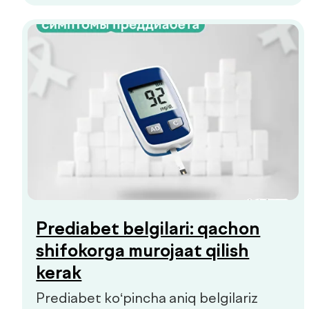
kechadi. Kichik charchoq, energiyaning
o‘zgarishi yoki chanqoq birinchi e’tibor
berish kerak bo‘lgan signallar bo‘lishi
mumkin.
ISO: har bir bemor bilishi kerak
bo‘lganlar
ISO — tibbiyotda xavfsizlik va sifat
bo‘yicha xalqaro standart.