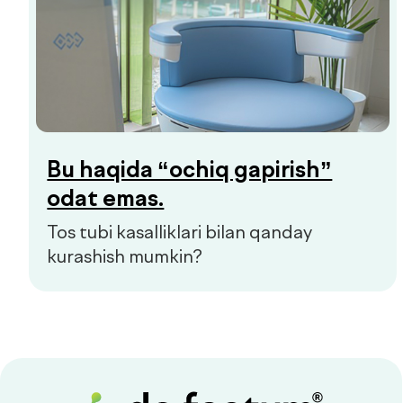
+998 55 508-00-00
Dush–Juma: 08:00–18:00, Shanba: 08:00–16:00
info@defactum.uz
Tijorat takliflari
Copyright © 2026, De factum. Barcha huquqlar himoyalangan
Maxfiylik siyosati
Sayt
future-group.uz
tomonidan ishlab chiqilgan