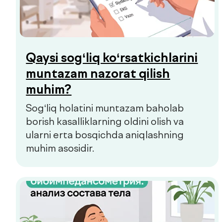
borish kasalliklarning oldini olish va
ularni erta bosqichda aniqlashning
muhim asosidir.
Biyoimpedansometriya — tana
tarkibini tahlil qilish
Biyoimpedansometriya oddiy tarozilar
ko‘rsatmaydigan ma’lumotlarni beradi: