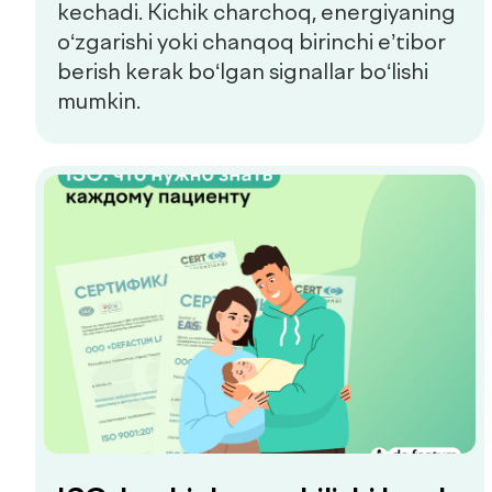
U klinika diagnostika, davolash va
xatolarni nazorat qilish jarayonlarini
qanday tashkil etishini ko‘rsatadi.
Xalqaro ISO standartlari endi
Defactum klinikasining bir
qismidir.
Defactum’da biz har doim klinikadagi