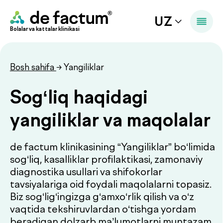
UZ
Bolalar va kattalar klinikasi
Bosh sahifa
→ Yangiliklar
Sog‘liq haqidagi
yangiliklar va maqolalar
de factum klinikasining “Yangiliklar” bo‘limida
sog‘liq, kasalliklar profilaktikasi, zamonaviy
diagnostika usullari va shifokorlar
tavsiyalariga oid foydali maqolalarni topasiz.
Biz sog‘lig‘ingizga g‘amxo‘rlik qilish va o‘z
vaqtida tekshiruvlardan o‘tishga yordam
beradigan dolzarb ma’lumotlarni muntazam
e’lon qilib boramiz.
Klinika yangiliklari, mutaxassislar tavsiyalari
hamda tibbiy xizmatlar, diagnostika va check-