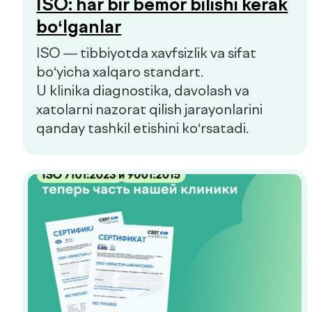
bo‘lishingiz e’tibor, g‘amxo‘rlik va yuqori
darajadagi servis bilan bog‘lanishi uchun
barcha sa’y-harakatlarni qilamiz.
de factum kids
Bolalar uchun barcha tibbiy xizmatlar
bitta klinikada