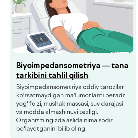
yog‘ foizi, mushak massasi, suv darajasi
va modda almashinuvi tezligi.
Organizmingizda aslida nima sodir
bo‘layotganini bilib oling.
Prediabet belgilari: qachon
shifokorga murojaat qilish
kerak
Prediabet ko‘pincha aniq belgilariz