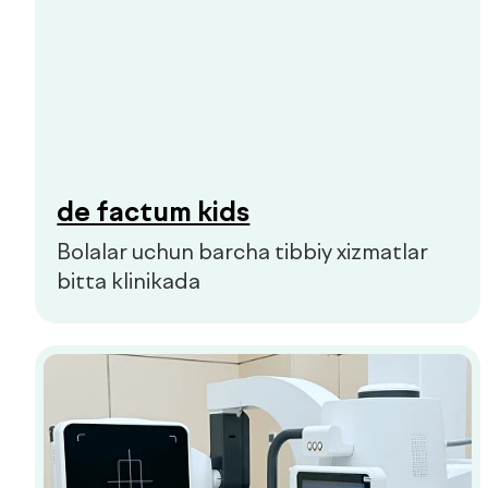
Jigarni noinvaziv tekshirish
FibroScan 530 — jigar sirrozi va fibrozini
tezkor diagnostika qilish usuli.