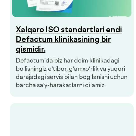
Rentgenografiya в de
factum®
Rentgenografiya — qanday o‘tkaziladi,
nimani ko‘rsatadi va qanday turlari
mavjud.