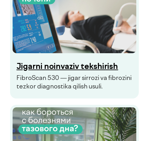
Biz haqimizda
Xizmatlar
Mutaxassislar
Check-uplar
Yangiliklar
Aloqa
de factum kids
Ommaviy oferta
Sifat siyosati