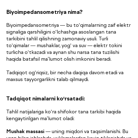
Biyoimpedansometriya nima?
Biyoimpedansometriya — bu to‘qimalarning zaif elektr
signaliga qarshiligini o‘lchashga asoslangan tana
tarkibini tahlil qilishning zamonaviy usuli. Turli
to‘qimalar — mushaklar, yog‘ va suv — elektr tokini
turlicha o‘tkazadi va aynan shu narsa tana tuzilishi
haqida batafsil ma’lumot olish imkonini beradi.
Tadqiqot og‘riqsiz, bir necha daqiqa davom etadi va
maxsus tayyorgarlikni talab qilmaydi.
Tadqiqot nimalarni ko‘rsatadi:
Tahlil natijalariga ko‘ra shifokor tana tarkibi haqida
kengaytirilgan ma’lumot oladi:
Mushak massasi
— uning miqdori va taqsimlanishi. Bu