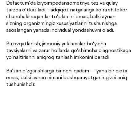
Defactum’da biyoimpedansometriya tez va qulay
tarzda o‘tkaziladi. Tadqiqot natijalariga ko‘ra shifokor
shunchaki raqamlar to‘plamini emas, balki aynan
sizning organizmingiz xususiyatlarini tushunishga
asoslangan yanada individual yondashuvni oladi.
Bu ovqatlanish, jismoniy yuklamalar bo‘yicha
tavsiyalarni va zarur hollarda qo‘shimcha diagnostikaga
yo‘naltirishni aniqroq tanlash imkonini beradi.
Ba’zan o‘zgarishlarga birinchi qadam — yana bir dieta
emas, balki aynan nimani boshqarayotganingizni aniq
tushunishdir.