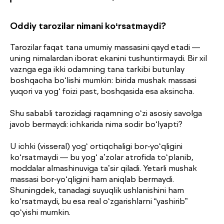
Oddiy tarozilar nimani ko‘rsatmaydi?
Tarozilar faqat tana umumiy massasini qayd etadi —
uning nimalardan iborat ekanini tushuntirmaydi. Bir xil
vaznga ega ikki odamning tana tarkibi butunlay
boshqacha bo‘lishi mumkin: birida mushak massasi
yuqori va yog‘ foizi past, boshqasida esa aksincha.
Shu sababli tarozidagi raqamning o‘zi asosiy savolga
javob bermaydi: ichkarida nima sodir bo‘lyapti?
U ichki (visseral) yog‘ ortiqchaligi bor-yo‘qligini
ko‘rsatmaydi — bu yog‘ a’zolar atrofida to‘planib,
moddalar almashinuviga ta’sir qiladi. Yetarli mushak
massasi bor-yo‘qligini ham aniqlab bermaydi.
Shuningdek, tanadagi suyuqlik ushlanishini ham
ko‘rsatmaydi, bu esa real o‘zgarishlarni “yashirib”
qo‘yishi mumkin.