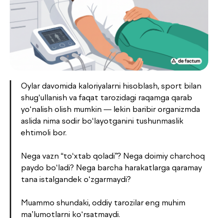
Oylar davomida kaloriyalarni hisoblash, sport bilan
shug‘ullanish va faqat tarozidagi raqamga qarab
yo‘nalish olish mumkin — lekin baribir organizmda
aslida nima sodir bo‘layotganini tushunmaslik
Dush–Juma: 08:00–18:00, Shanba: 08:00–16:00
ehtimoli bor.
Nega vazn “to‘xtab qoladi”? Nega doimiy charchoq
paydo bo‘ladi? Nega barcha harakatlarga qaramay
tana istalgandek o‘zgarmaydi?
Muammo shundaki, oddiy tarozilar eng muhim
ma’lumotlarni ko‘rsatmaydi.