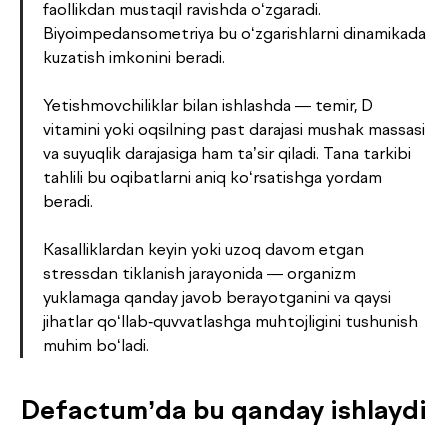
faollikdan mustaqil ravishda o‘zgaradi.
Biyoimpedansometriya bu o‘zgarishlarni dinamikada
kuzatish imkonini beradi.
Yetishmovchiliklar bilan ishlashda — temir, D
vitamini yoki oqsilning past darajasi mushak massasi
va suyuqlik darajasiga ham ta’sir qiladi. Tana tarkibi
tahlili bu oqibatlarni aniq ko‘rsatishga yordam
beradi.
Kasalliklardan keyin yoki uzoq davom etgan
stressdan tiklanish jarayonida — organizm
yuklamaga qanday javob berayotganini va qaysi
jihatlar qo‘llab-quvvatlashga muhtojligini tushunish
muhim bo‘ladi.
Defactum’da bu qanday ishlaydi