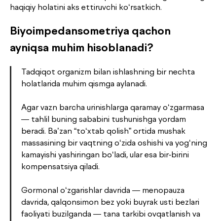
haqiqiy holatini aks ettiruvchi ko‘rsatkich.
Biyoimpedansometriya qachon
ayniqsa muhim hisoblanadi?
Tadqiqot organizm bilan ishlashning bir nechta
holatlarida muhim qismga aylanadi.
Agar vazn barcha urinishlarga qaramay o‘zgarmasa
— tahlil buning sababini tushunishga yordam
beradi. Ba’zan “to‘xtab qolish” ortida mushak
massasining bir vaqtning o‘zida oshishi va yog‘ning
kamayishi yashiringan bo‘ladi, ular esa bir-birini
kompensatsiya qiladi.
Gormonal o‘zgarishlar davrida — menopauza
davrida, qalqonsimon bez yoki buyrak usti bezlari
faoliyati buzilganda — tana tarkibi ovqatlanish va