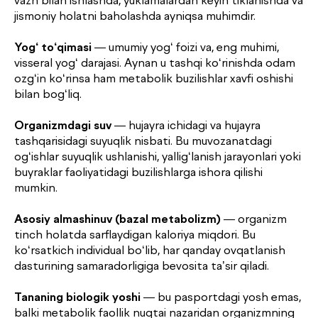
vazn bilan ishlashda, yuklamalardan keyin tiklanishda va
jismoniy holatni baholashda ayniqsa muhimdir.
Yog‘ to‘qimasi
— umumiy yog‘ foizi va, eng muhimi,
visseral yog‘ darajasi. Aynan u tashqi ko‘rinishda odam
ozg‘in ko‘rinsa ham metabolik buzilishlar xavfi oshishi
bilan bog‘liq.
Organizmdagi suv
— hujayra ichidagi va hujayra
tashqarisidagi suyuqlik nisbati. Bu muvozanatdagi
og‘ishlar suyuqlik ushlanishi, yallig‘lanish jarayonlari yoki
buyraklar faoliyatidagi buzilishlarga ishora qilishi
mumkin.
Asosiy almashinuv (bazal metabolizm)
— organizm
tinch holatda sarflaydigan kaloriya miqdori. Bu
ko‘rsatkich individual bo‘lib, har qanday ovqatlanish
dasturining samaradorligiga bevosita ta’sir qiladi.
Tananing biologik yoshi
— bu pasportdagi yosh emas,
balki metabolik faollik nuqtai nazaridan organizmning