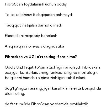
FibroScan foydalanish uchun oddiy
To‘liq tekshiruv 5 daqiqadan oshmaydi
Tadqiqot natijalari darhol olinadi
Elastiklikni miqdoriy baholash
Aniq natijali noinvaziv diagnostika
Fibroskan va UZI o‘rtasidagi farq nima?
Oddiy UZI faqat to‘qima zichligini aniqlaydi. Fibroskan
esa jigar konturlari, uning funksionalligi va morfologik
belgilarini hamda to‘qima zichligini tahlil qiladi.
Sog‘lig‘ingizni asrang, jigar kasalliklarini erta bosqichda
oldini oling.
de factum®da FibroScan yordamida profilaktik