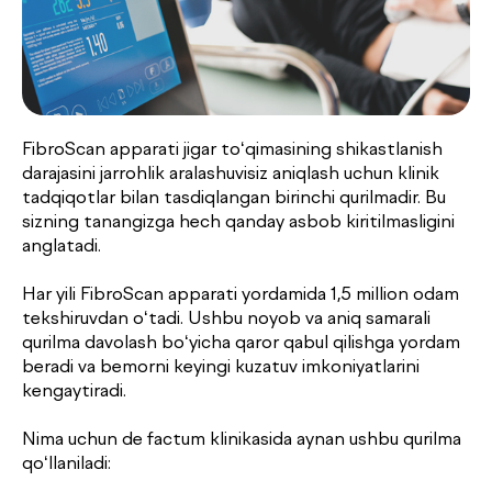
FibroScan apparati jigar to‘qimasining shikastlanish
darajasini jarrohlik aralashuvisiz aniqlash uchun klinik
tadqiqotlar bilan tasdiqlangan birinchi qurilmadir. Bu
sizning tanangizga hech qanday asbob kiritilmasligini
anglatadi.
Har yili FibroScan apparati yordamida 1,5 million odam
Dush–Juma: 08:00–18:00, Shanba: 08:00–16:00
tekshiruvdan o‘tadi. Ushbu noyob va aniq samarali
qurilma davolash bo‘yicha qaror qabul qilishga yordam
beradi va bemorni keyingi kuzatuv imkoniyatlarini
kengaytiradi.
Nima uchun de factum klinikasida aynan ushbu qurilma
qo‘llaniladi: