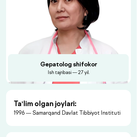
Gepatolog shifokor
Ish tajribasi — 27 yil.
Ta’lim olgan joylari:
1996 — Samarqand Davlat Tibbiyot Instituti
Dush–Juma: 08:00–18:00, Shanba: 08:00–16:00
Shifokor haqida ma’lumot:
Oliy toifali shifokor, 30 yildan ortiq ish
tajribasiga ega. Jigar va oshqozon-ichak
trakti kasalliklari bo‘yicha ixtisoslashgan.
Alohida yo‘nalishi — homilador ayollarda jigar
va oshqozon-ichak trakti patologiyalarini olib
borish va davolash.