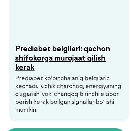
Ommaviy oferta
Sifat siyosati
+998 55 508-00-00
Dush–Juma: 08:00–18:00, Shanba: 08:00–16:00
info@defactum.uz
Tijorat takliflari
Copyright © 2026, De factum. Barcha huquqlar himoyalangan
Maxfiylik siyosati
Sayt
future-group.uz
tomonidan ishlab chiqilgan