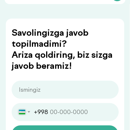
Siz bilan foydali
ma’lumotlar
.
bilan bo‘lishamiz