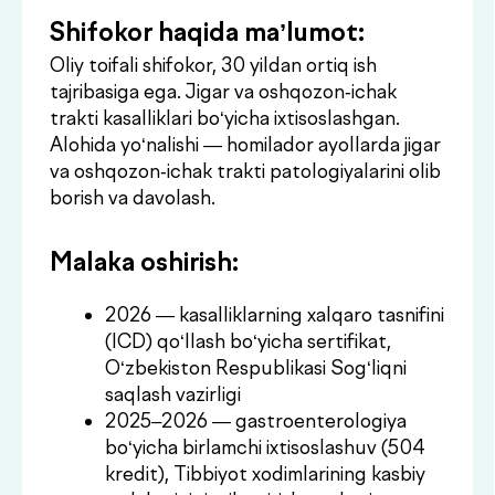
Malaka oshirish:
2026 — kasalliklarning xalqaro tasnifini
(ICD) qo‘llash bo‘yicha sertifikat,
O‘zbekiston Respublikasi Sog‘liqni
saqlash vazirligi
2025–2026 — gastroenterologiya
bo‘yicha birlamchi ixtisoslashuv (504
kredit), Tibbiyot xodimlarining kasbiy
malakasini rivojlantirish markazi
Maslahat olish
Konsultatsiya
.
narxlari