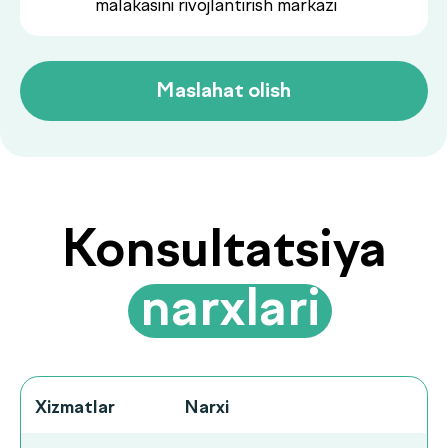
Xizmatlar
Narxi
Birlamchi
Buyurtma
350 000UZS
konsultatsiya
berish
Takroriy
Buyurtma
250 000UZS
konsultatsiya
berish
Ko‘p beriladigan
savollarga