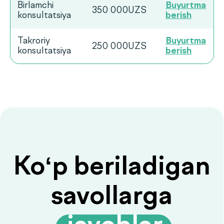
.
javoblar