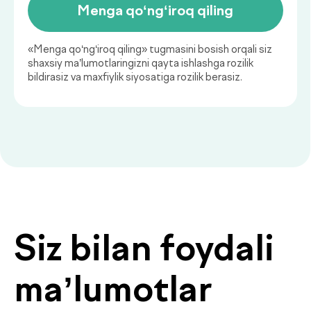
Qaysi sog‘liq ko‘rsatkichlarini
muntazam nazorat qilish
muhim?
Sog‘liq holatini muntazam baholab
borish kasalliklarning oldini olish va
ularni erta bosqichda aniqlashning
muhim asosidir.