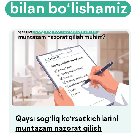
Biyoimpedansometriya — tana
tarkibini tahlil qilish
Biyoimpedansometriya oddiy tarozilar
ko‘rsatmaydigan ma’lumotlarni beradi:
yog‘ foizi, mushak massasi, suv darajasi
va modda almashinuvi tezligi.
Organizmingizda aslida nima sodir
bo‘layotganini bilib oling.