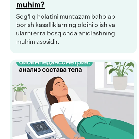
Prediabet belgilari: qachon
shifokorga murojaat qilish
kerak
Prediabet ko‘pincha aniq belgilariz
kechadi. Kichik charchoq, energiyaning
o‘zgarishi yoki chanqoq birinchi e’tibor
berish kerak bo‘lgan signallar bo‘lishi
mumkin.
Hammasini ko‘rish