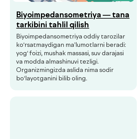
Bolalar va kattalar klinikasi
Qo'ng'iroqni so'rash
Bosh sahifa
Biz haqimizda
Xizmatlar
Mutaxassislar
Check-uplar
Yangiliklar
Aloqa
de factum kids