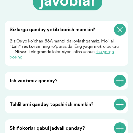
Savolingizga javob
topilmadimi?
Ariza qoldiring, biz sizga
javob beramiz!
Sizlarga qanday yetib borish mumkin?
Biz Osiyo ko‘chasi 86A manzilida joylashganmiz. Mo‘ljal:
"Lali" restorani
ning ro‘parasida. Eng yaqin metro bekati
—
Minor
. Telegramda lokatsiyani olish uchun
shu yerga
bosing
.
+998
Ish vaqtimiz qanday?
Menga qo‘ng‘iroq qiling
«Menga qo‘ng‘iroq qiling» tugmasini bosish orqali siz
Tahlillarni qanday topshirish mumkin?
shaxsiy ma’lumotlaringizni qayta ishlashga rozilik
bildirasiz va maxfiylik siyosatiga rozilik berasiz.
Shifokorlar qabul jadvali qanday?