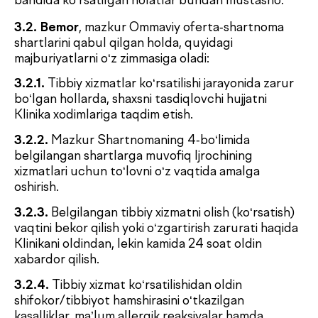
Shartnoma bo‘yicha o‘z majburiyatlarini bajarishni
to‘xtatib turish huquqiga ega.
3.3.2.
Bemorning sog‘lig‘i holatiga muvofiq
davolash muddatini va tibbiy xizmatlar hajmini
belgilash.
3.3.3.
Bemor hayotiga xavf tug‘diruvchi shoshilinch
holatlar yuzaga kelganda, tashxis qo‘yish va birinchi
tibbiy yordam ko‘rsatish uchun zarur bo‘lgan
tekshiruvlar va tibbiy muolajalar hajmini mustaqil
ravishda belgilash.
3.3.4.
Tibbiy xizmatlar ko‘rsatishda ishtirok
etayotgan Klinika shifokor-mutaxassisi tashxisni
aniqlashtirish va optimal davolash usulini tanlash
maqsadida Bemorni boshqa mutaxassisga yuborish
huquqiga ega.
3.3.5.
Klinikada Bemor uchun tibbiy xizmatlarni
ko‘rsatish imkoni bo‘lmagan hollarda, shu jumladan
Bemor tomonidan tibbiy xodimlar talablarini
bajarmaslik, Bemorda davolash-diagnostika
tadbirlarini o‘tkazishga qarshi ko‘rsatmalar
aniqlanishi, shuningdek organizm xususiyatlari
aralashuvni xavfli yoki samarasiz qiladigan
holatlarda tibbiy xizmat ko‘rsatishni rad etish