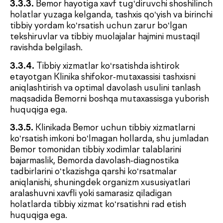
vaqti va sanasiga rioya qilish, kun tartibi, dori
vositalarini qabul qilish rejimi va boshqa
cheklovlarga amal qilmaslik, shuningdek mavjud
kasalliklar va/yoki patologiyalar haqida o‘z vaqtida
xabar bermaslik ko‘rsatilayotgan pullik tibbiy
xizmat sifatini pasaytirishi, uni belgilangan
muddatda yakunlashning imkonsiz bo‘lishiga yoki
Bemor sog‘lig‘iga salbiy ta’sir ko‘rsatishi mumkinligi
haqida Buyurtmachini xabardor qilganini.
3.5.3.
Tibbiy hujjatlar nusxalari (yoki ulardan
ko‘chirmalar) Bemorning shaxsiy murojaati asosida
bepul tarzda qog‘oz ko‘rinishda yoki elektron
shaklda taqdim etilishi mumkinligini.
4. XIZMATLAR NARXI VA HISOB-KITOB
TARTIBI
4.1.
Bemorga ko‘rsatiladigan tibbiy xizmatlar narxi
xizmat ko‘rsatilgan sanada amal qilayotgan Prays-
listga muvofiq belgilanadi. Ko‘rsatiladigan xizmatlar
ro‘yxati va ularning qiymati Bemor Buyurtma
varaqasida hamda Buyurtmachi/Bemorga
beriladigan kassa chekida ko‘rsatiladi.
4.2.
Mazkur Shartnoma bo‘yicha xizmatlar uchun