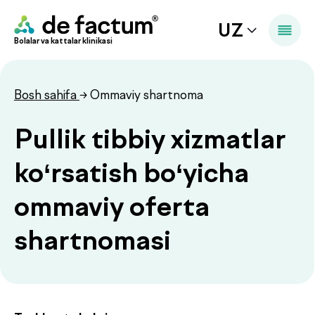
UZ
Bolalar va kattalar klinikasi
Bosh sahifa
→ Ommaviy shartnoma
Pullik tibbiy xizmatlar
ko‘rsatish bo‘yicha
ommaviy oferta
shartnomasi
Toshkent shahri
O‘zbekiston Respublikasi Fuqarolik kodeksining
369-moddasi hamda O‘zbekiston Respublikasining
“Elektron tijorat to‘g‘risida”gi Qonuniga muvofiq,
ushbu hujjat jismoniy shaxslarga yo‘naltirilgan