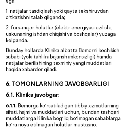
9.1.
Mazkur Shartnoma bo‘yicha maxfiy ma’lumot
deb Bemorning tibbiy yordam olish uchun murojaat
qilganligi fakti, laboratoriya tekshiruvlari natijalari,
shuningdek amaldagi qonunchilikka muvofiq maxfiy
deb hisoblanadigan boshqa ma’lumotlar tan olinadi.
9.2.
Maxfiy ma’lumotlar Buyurtmachi (Bemor)ning
yozma roziligi bilan, shuningdek mazkur Shartnoma
va O‘zbekiston Respublikasi qonunchiligida
nazarda tutilgan hollarda uchinchi shaxslarga
taqdim etilishi mumkin.
9.3.
Tomonlar mazkur Shartnoma shartlarini
bajarish jarayonida olingan barcha ma’lumotlarning
maxfiyligini saqlash majburiyatini o‘z zimmalariga
oladilar.
9.4.
Mazkur Shartnoma shartlarini qabul qilish
orqali Buyurtmachi O‘zbekiston Respublikasi
“Shaxsiy ma’lumotlar to‘g‘risida”gi Qonuniga
muvofiq Klinika va uning vakolatli xodimlariga
o‘zining shaxsiy, maxsus va biometrik ma’lumotlarini
qayta ishlashga rozilik beradi.
9.5.
Shaxsiy ma’lumotlarni qayta ishlash maqsadi