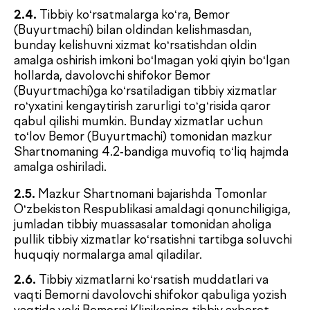
3.1.3.
Ob’ektiv sabablarga ko‘ra (mutaxassisning
kasalligi, ta’tili va boshqalar) mazkur Shartnoma
doirasida tibbiy xizmatlarni bajarishga to‘sqinlik
qiluvchi holatlar hamda xizmat ko‘rsatishni qayta
boshlashning mumkin bo‘lgan sanasi haqida
Buyurtmachini xabardor qilish.
3.1.4.
Bemorni ko‘rsatilayotgan tibbiy yordam,
davolash usullarining samaradorligi,
qo‘llanilayotgan dori vositalari va tibbiy buyumlar
haqida ishonchli ma’lumotlar bilan ta’minlash.
3.1.5.
Tibbiy xizmatlar ko‘rsatish jarayonida yuzaga
kelishi mumkin bo‘lgan asoratlar haqida Bemorni
xabardor qilish.
3.1.6.
O‘zbekiston Respublikasi qonunchiligida
belgilangan tartibda Bemoriga konsultativ varaqa
yoki boshqa tibbiy hujjatlarni taqdim etish.
3.1.7.
Klinikaga tibbiy xizmatlar ko‘rsatish faoliyatini
amalga oshirish uchun berilgan ruxsat beruvchi
hujjatlar — tibbiy xizmatlar ko‘rsatish litsenziyasi,
shuningdek Klinika ijrochi sifatidagi boshqa
ma’lumotlar bilan tanishish imkoniyatini ta’minlash,
bu esa Bemorning Klinikaga murojaat qilish bo‘yicha
ongli qaror qabul qilishi uchun zarur bo‘lgan hajm