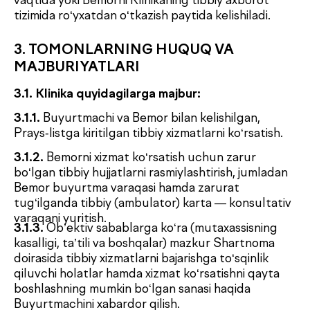
va mazmunda bo‘lishi lozim.
Ish rejimi haqida ma’lumot, aloqa telefoni, tibbiy
xizmatlarni bevosita ko‘rsatuvchi shifokor-
mutaxassislar, ularning ma’lumoti va malakasi
to‘g‘risidagi ma’lumotlar.
3.1.8.
O‘zbekiston Respublikasining “Shaxsiy
ma’lumotlar to‘g‘risida”gi Qonuniga rioya qilish,
ularni qayta ishlash tartibini ta’minlash, shu
jumladan tibbiy axborot tizimlarida shaxsiy
ma’lumotlar maxfiyligini saqlash.
3.1.9.
Tibbiy sirni tashkil etuvchi ma’lumotlarni
himoya qilish.
3.1.10.
Tibbiy xizmatlar ko‘rsatilishi jarayonida
Buyurtmachi klinikaga murojaat qilgan paytda
kelishilmagan qo‘shimcha tibbiy xizmatlar zarurligi
haqida Bemorni xabardor qilish. Qo‘shimcha
xizmatlar alohida Buyurtma varaqasi orqali
rasmiylashtiriladi, mazkur Shartnomaning 2.5-
bandida ko‘rsatilgan holatlar bundan mustasno.
3.2. Bemor
, mazkur Ommaviy oferta-shartnoma
shartlarini qabul qilgan holda, quyidagi
majburiyatlarni o‘z zimmasiga oladi: