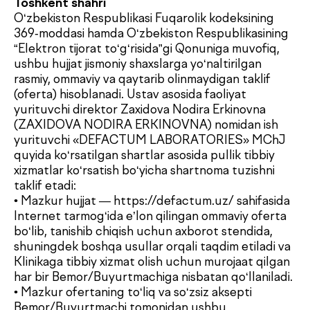
rasmiy, ommaviy va qaytarib olinmaydigan taklif
(oferta) hisoblanadi. Ustav asosida faoliyat
yurituvchi direktor Zaxidova Nodira Erkinovna
(ZAXIDOVA NODIRA ERKINOVNA) nomidan ish
yurituvchi «DEFACTUM LABORATORIES» MChJ
quyida ko‘rsatilgan shartlar asosida pullik tibbiy
xizmatlar ko‘rsatish bo‘yicha shartnoma tuzishni
taklif etadi:
• Mazkur hujjat — https://defactum.uz/ sahifasida
Internet tarmog‘ida e’lon qilingan ommaviy oferta
bo‘lib, tanishib chiqish uchun axborot stendida,
shuningdek boshqa usullar orqali taqdim etiladi va
Klinikaga tibbiy xizmat olish uchun murojaat qilgan
har bir Bemor/Buyurtmachiga nisbatan qo‘llaniladi.
• Mazkur ofertaning to‘liq va so‘zsiz aksepti
Bemor/Buyurtmachi tomonidan ushbu
Dush–Juma: 08:00–18:00, Shanba: 08:00–16:00
shartnomaning 4-bo‘limida belgilangan tartibda
Ijrochi tomonidan ko‘rsatiladigan tibbiy xizmatlar
uchun birinchi to‘lovni amalga oshirish hisoblanadi.
• Ofertani aksept qilish Bemor/Buyurtmachining
ushbu taklifning barcha shartlariga roziligini
anglatadi va Klinika bilan tibbiy xizmatlar ko‘rsatish
bo‘yicha yozma shartnoma tuzishga
tenglashtiriladi.
• Oferta Klinika tomonidan ko‘rsatiladigan barcha
tibbiy xizmatlarga tatbiq etiladi.