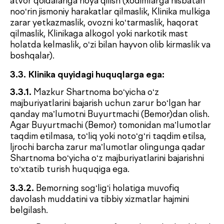
3.4.5.
O‘z sog‘lig‘i holati to‘g‘risida ma’lumot olish
hamda Bemor manfaatlari yo‘lida ushbu
ma’lumotlar kimlarga berilishi mumkinligini yozma
ariza asosida belgilash.
3.4.6.
Tibbiy sirni tashkil etuvchi ma’lumotlarni
himoya qilish.
3.4.7.
Tibbiy hujjatlar bilan tanishish, O‘zbekiston
Respublikasi qonunchiligi va mazkur Shartnomada
belgilangan tartibda o‘tkazilgan tekshiruv natijalari,
davolash choralari va zarur tavsiyalar ko‘rsatilgan
tibbiy xulosalarni olish.
3.5. Buyurtmachi (Bemor) quyidagilarga rozilik
bildiradi:
3.5.1.
Qo‘shimcha (ixtisoslashtirilgan) tekshiruv
usullarini o‘tkazish zarurati yuzaga kelishi
mumkinligini, bunday diagnostik yoki davolash
tadbirlari Klinika tomonidan alohida to‘lov asosida
amalga oshirilishini.
3.5.2.
Klinika Buyurtmachi (Bemor)ga tibbiy
xizmatlar natijalariga erishish va ularni saqlab
qolishga qaratilgan barcha tayinlovlar, ko‘rsatmalar
va tavsiyalarga, jumladan qabul/ko‘riklarga kelish