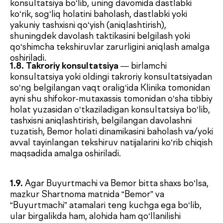
tibbiy xizmatlar ko‘rsatish shartlari va tartibini
belgilaydi.
2.2.
Buyurtmachi topshiradi, Klinika esa
Shartnomaning 1.1-bandida ko‘rsatilgan tibbiy
faoliyatni amalga oshirish litsenziyasiga muvofiq
Bemor uchun tibbiy xizmatlar ko‘rsatishni o‘z
zimmasiga oladi.
2.3.
Tibbiy xizmatlar ro‘yxati shifokor yo‘llanmasida
ko‘rsatiladi yoki Buyurtmachi tomonidan mustaqil
ravishda belgilanadi. Bemor uchun Klinika
tomonidan ko‘rsatiladigan tibbiy xizmatlar qiymati
Klinika tomonidan tasdiqlangan xizmatlar nomi va
narxlariga muvofiq, amaldagi Prays-list asosida
belgilanadi.
2.4.
Tibbiy ko‘rsatmalarga ko‘ra, Bemor
(Buyurtmachi) bilan oldindan kelishmasdan,
bunday kelishuvni xizmat ko‘rsatishdan oldin
amalga oshirish imkoni bo‘lmagan yoki qiyin bo‘lgan
hollarda, davolovchi shifokor Bemor
(Buyurtmachi)ga ko‘rsatiladigan tibbiy xizmatlar
ro‘yxatini kengaytirish zarurligi to‘g‘risida qaror
qabul qilishi mumkin. Bunday xizmatlar uchun
to‘lov Bemor (Buyurtmachi) tomonidan mazkur