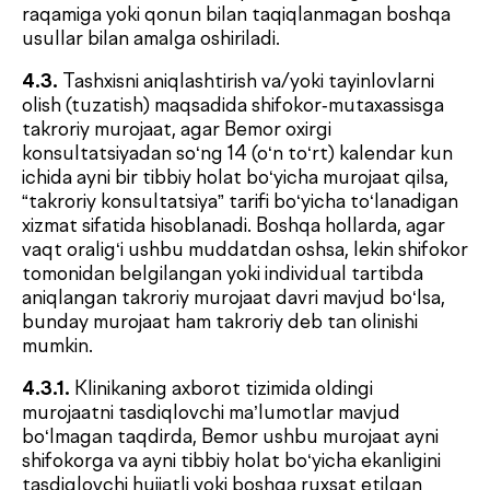
haqida shifokorga taqdim etilgan ma’lumotlarning
to‘g‘riligi uchun.
6.2.3.
Bemor tomonidan tibbiy xodimlarning
davolash bo‘yicha barcha talab va tavsiyalariga
rioya qilinishi yoki rioya qilinmasligi, shu jumladan
davolovchi shifokor ko‘rsatmalarini
bajarish/bajarmaslik uchun.
6.2.4.
Laboratoriya tekshiruvlariga tayyorgarlik
qoidalariga rioya qilish uchun; agar Bemor ushbu
qoidalarga rioya qilmasligi natijasida tahlil natijalari
buzilsa, Klinika ularning aniqligi uchun javobgar
hisoblanmaydi.
6.3.
Agar Bemor mazkur Shartnoma bo‘yicha o‘z
majburiyatlarini buzsa va bu buzilishlar tibbiy
yordam ko‘rsatishdagi kamchiliklar yoki zarar kelib
chiqishiga sabab bo‘lsa, Klinika ushbu Shartnoma
bo‘yicha majburiyatlarni bajarmaganligi yoki lozim
darajada bajarmaganligi uchun javobgarlikdan ozod
qilinadi.
7. NIZOLARNI HAL ETISH
7.1.
Tomonlar o‘z majburiyatlarini bajarmaslik yoki