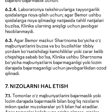
10.3.
Agar mazkur Shartnomaning biror qismi yoki
bir nechta qismi haqiqiy emas, qonunga zid yoki ijro
etilishi mumkin emas deb topilsa, bu holat
Shartnomaning qolgan qismi va qoidalarining amal
qilishiga ta’sir qilmaydi.
Ijrochi rekvizitlari:
«DEFACTUM LABORATORIES» MChJ
Yuridik manzil: Toshkent sh., Mirabad tumani, Avliyoota
ko‘chasi, 1-2
STIR (INN): 201589828
Hisob raqami: 20208000300566809001
Bank: AO “ASAKABANK”, Yunusobod filiali
MFO: 00873
Bolalar va kattalar klinikasi
Qo'ng'iroqni so'rash