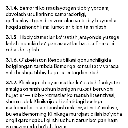
3.2.1.
Tibbiy xizmatlar ko‘rsatilishi jarayonida zarur
bo‘lgan hollarda, shaxsni tasdiqlovchi hujjatni
Klinika xodimlariga taqdim etish.
3.2.2.
Mazkur Shartnomaning 4-bo‘limida
belgilangan shartlarga muvofiq Ijrochining
xizmatlari uchun to‘lovni o‘z vaqtida amalga
oshirish.
3.2.3.
Belgilangan tibbiy xizmatni olish (ko‘rsatish)
vaqtini bekor qilish yoki o‘zgartirish zarurati haqida
Klinikani oldindan, lekin kamida 24 soat oldin
xabardor qilish.
3.2.4.
Tibbiy xizmat ko‘rsatilishidan oldin
shifokor/tibbiyot hamshirasini o‘tkazilgan
kasalliklar, ma’lum allergik reaksiyalar hamda
davolash natijasiga ta’sir qilishi mumkin bo‘lgan
boshqa omillar haqida xabardor qilish.
3.2.5.
Davolovchi shifokorning barcha tibbiy
tavsiyalari va tayinlovlarini qat’iy bajarish, unga
zarur ma’lumotlarni taqdim etish hamda sog‘liq
(holat)dagi o‘zgarishlar haqida o‘z vaqtida xabar
berish.