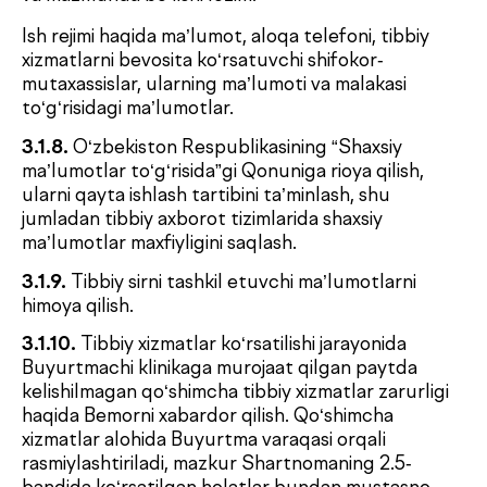
3.2.6.
O‘z shaxsiy ma’lumotlarini qayta ishlashga
Klinika tomonidan rozilik berish.
3.2.7.
Tibbiy aralashuvni talab qiladigan tibbiy
xizmatlar ko‘rsatilganda, Klinikaga tibbiy
aralashuvga oid xabardor qilingan ixtiyoriy rozilikni
taqdim etish.
3.2.8.
Klinikaning boshqa bemorlari va tashrif
buyuruvchilariga, shuningdek tibbiy va xizmat
ko‘rsatuvchi xodimlarga hurmat bilan munosabatda
bo‘lish, umumqabul qilingan odob-axloq va xulq-
atvor qoidalariga rioya qilish (xodimlarga nisbatan
noo‘rin jismoniy harakatlar qilmaslik, Klinika mulkiga
zarar yetkazmaslik, ovozni ko‘tarmaslik, haqorat
qilmaslik, Klinikaga alkogol yoki narkotik mast
holatda kelmaslik, o‘zi bilan hayvon olib kirmaslik va
boshqalar).
3.3. Klinika quyidagi huquqlarga ega:
3.3.1.
Mazkur Shartnoma bo‘yicha o‘z
majburiyatlarini bajarish uchun zarur bo‘lgan har
qanday ma’lumotni Buyurtmachi (Bemor)dan olish.
Agar Buyurtmachi (Bemor) tomonidan ma’lumotlar
taqdim etilmasa, to‘liq yoki noto‘g‘ri taqdim etilsa,
Ijrochi barcha zarur ma’lumotlar olingunga qadar