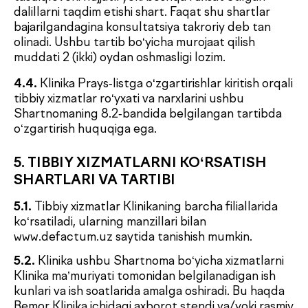
lozim darajada bajarmaslik bilan bog‘liq nizolarni
imkon qadar muzokaralar yo‘li bilan hal etadilar.
Agar tomonlar kelishuvga erisha olmasa, nizolar
O‘zbekiston Respublikasi amaldagi qonunchiligiga
muvofiq tartibda ko‘rib chiqiladi.
7.2.
Tomonlar mazkur Shartnoma bo‘yicha
majburiyatlarni bajarmaslik yoki lozim darajada
bajarmaslik uchun javobgarlikdan fors-major
holatlari sabab ozod qilinadi. Bular jumlasiga:
yong‘in, zilzila, suv toshqini, falokatlar, harbiy
harakatlar, davlat organlari va sud qarorlari, kasallik
va boshqa patologik holatlar (tomonlarga ma’lum
bo‘lmagan va ushbu shartnoma amal qilishi
davomida aniqlanmagan, tibbiyot standartlari va
protokollarida aniqlanishi nazarda tutilmagan),
shuningdek zamonaviy tibbiyot fanining rivojlanish
darajasida oldindan aniq prognoz qilish, tashxislash
va oldini olish imkoni bo‘lmagan holatlar, hamda
boshqa yengib bo‘lmaydigan holatlar va ularning
oqibatlari kiradi. Shuningdek, Klinikaning to‘lov
majburiyatlari buzilishi bilan bog‘liq bo‘lmagan
holda Klinikada elektr energiyasi yoki suv
ta’minotining kelishilmagan uzilishi ham shu
holatlarga kiradi.