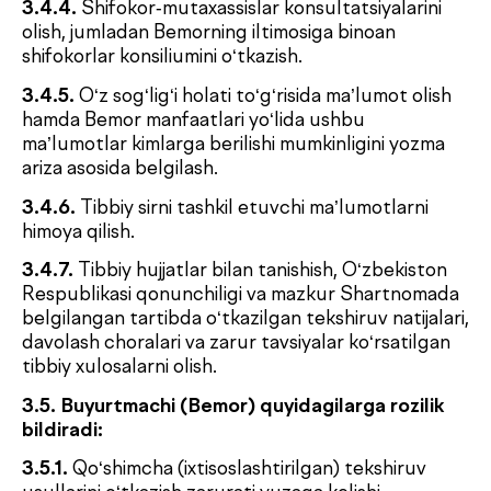
shifokorga va ayni tibbiy holat bo‘yicha ekanligini
tasdiqlovchi hujjatli yoki boshqa ruxsat etilgan
dalillarni taqdim etishi shart. Faqat shu shartlar
bajarilgandagina konsultatsiya takroriy deb tan
olinadi. Ushbu tartib bo‘yicha murojaat qilish
muddati 2 (ikki) oydan oshmasligi lozim.
4.4.
Klinika Prays-listga o‘zgartirishlar kiritish orqali
tibbiy xizmatlar ro‘yxati va narxlarini ushbu
Shartnomaning 8.2-bandida belgilangan tartibda
o‘zgartirish huquqiga ega.
5. TIBBIY XIZMATLARNI KO‘RSATISH
SHARTLARI VA TARTIBI
5.1.
Tibbiy xizmatlar Klinikaning barcha filiallarida
ko‘rsatiladi, ularning manzillari bilan
www.defactum.uz saytida tanishish mumkin.
5.2.
Klinika ushbu Shartnoma bo‘yicha xizmatlarni
Klinika ma’muriyati tomonidan belgilanadigan ish
kunlari va ish soatlarida amalga oshiradi. Bu haqda
Bemor Klinika ichidagi axborot stendi va/yoki rasmiy
veb-sayt orqali xabardor qilinadi.
5.3.
Tibbiy xizmat ko‘rsatishda Bemor qabul qilinishi