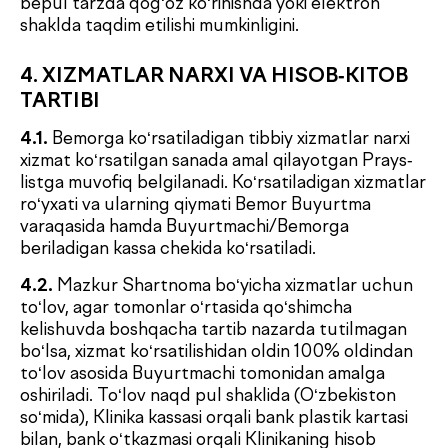
sababi (yoki tahlilni bajarish imkonsizligi) hamda
natijalar berilishining taxminiy yangi muddatlari
haqida xabardor qiladi.
6. TOMONLARNING JAVOBGARLIGI
6.1. Klinika javobgar:
6.1.1.
Bemorga ko‘rsatiladigan tibbiy xizmatlarning
sifati, hajmi va muddatlari uchun, bundan tashqari
muddatlarga Klinika bog‘liq bo‘lmagan sabablarga
ko‘ra rioya etilmagan holatlar mustasno.
6.1.2.
Tibbiy-diagnostik jarayon davomida yuzaga
kelishi mumkin bo‘lgan nojo‘ya holatlar yoki
asoratlar haqida Bemorni ishonchli va o‘z vaqtida
xabardor qilish uchun.
6.2. Buyurtmachi (Bemor) javobgar:
6.2.1.
Mazkur Shartnoma hamda unga
ilova/qo‘shimchalarga muvofiq ko‘rsatilgan tibbiy
xizmatlar uchun to‘lovni o‘z vaqtida amalga oshirish
uchun.
6.2.2.
Bemor sog‘lig‘i holati, o‘tkazgan kasalliklari,
ma’lum allergik reaksiyalari va qarshi ko‘rsatmalar