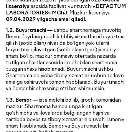
1.3. Bemor
— iste’molchi bo‘lib, Ijrochi tomonidan
mazkur Shartnoma hamda unga kiritilgan
qo‘shimcha va ilovalarda belgilangan hajm va
tartibda bevosita tibbiy xizmatlarni oluvchi jismoniy
shaxs hisoblanadi. Bemor va Buyurtmachi bir
shaxsning o‘zi bo‘lishi mumkin.
1.4. Tomon
— alohida holda Buyurtmachi, Bemor
yoki Klinika deb ataluvchi shaxs.
1.5. Tomonlar
— bir tomondan Buyurtmachi
va/yoki Bemor, ikkinchi tomondan esa Klinika
birgalikda shunday nomlanadi.
1.6. Pullik tibbiy xizmatlar narxlar ro‘yxati (prays-
list)
— xizmat ko‘rsatilayotgan paytda amal
qiladigan tibbiy xizmatlar ro‘yxati va ularning
narxlari bo‘lib, Ustav asosida faoliyat yurituvchi
«DEFACTUM LABORATORIES» MChJ direktori
tomonidan tasdiqlanadi. Narxlar ro‘yxati
Klinikanning rasmiy veb-sayti https://defactum.uz/
hamda Klinika axborot stendlarida ochiq tanishish
uchun taqdim etiladi.
1.7. Birlamchi konsultatsiya
— Bemorning
muayyan tibbiy holati bo‘yicha Klinika shifokor-
mutaxassisi tomonidan ko‘rsatiladigan birinchi