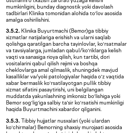
Klinika tibbiy xodimi tomonidan Bemor kartasi va
Buyurtma varaqasi Klinikaning tibbiy axborot
tizimida rasmiylashtirilgandan so‘ng amalga
oshiriladi.
5.4.
Agar Bemor 15 (o‘n besh) daqiqadan ortiq
kechiksa, boshqa bemorlar huquqlarini buzmaslik
maqsadida Klinika joriy vaqtda xizmat ko‘rsatishni
rad etish va qabul vaqtini shu yoki boshqa kun
ichidagi bo‘sh vaqtga ko‘chirish huquqiga ega.
5.5.
Klinika xizmat ko‘rsatish vaqtini kamida 12 soat
oldin Bemorni yangi vaqt haqida xabardor qilish
sharti bilan o‘zgartirish huquqini o‘zida saqlab
qoladi.
5.6.
Klinika laboratoriya tahlillari natijalarini berish
muddatini quyidagi hollarda uzaytirish huquqiga
ega:
1. natijalar tasdiqlash yoki qayta tekshiruvdan
o‘tkazishni talab qilganda;
2. fors-major holatlar (elektr energiyasi uzilishi,
uskunaning ishdan chiqishi va boshqalar) yuzaga
kelganda.
Bunday hollarda Klinika albatta Bemorni kechikish