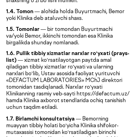
konsultatsiya bo‘lib, uning davomida dastlabki
ko‘rik, sog‘liq holatini baholash, dastlabki yoki
yakuniy tashxisni qo‘yish (aniqlashtirish),
shuningdek davolash taktikasini belgilash yoki
qo‘shimcha tekshiruvlar zarurligini aniqlash amalga
oshiriladi.
1.8. Takroriy konsultatsiya
— birlamchi
konsultatsiya yoki oldingi takroriy konsultatsiyadan
so‘ng belgilangan vaqt oralig‘ida Klinika tomonidan
ayni shu shifokor-mutaxassis tomonidan o‘sha tibbiy
holat yuzasidan o‘tkaziladigan konsultatsiya bo‘lib,
tashxisni aniqlashtirish, belgilangan davolashni
tuzatish, Bemor holati dinamikasini baholash va/yoki
avval tayinlangan tekshiruv natijalarini ko‘rib chiqish
maqsadida amalga oshiriladi.
1.9.
Agar Buyurtmachi va Bemor bitta shaxs bo‘lsa,
mazkur Shartnoma matnida “Bemor” va
“Buyurtmachi” atamalari teng kuchga ega bo‘lib,
ular birgalikda ham, alohida ham qo‘llanilishi
mumkin.
2. SHARTNOMA PREDMETI
2.1.
Mazkur Shartnoma Klinika tomonidan pullik