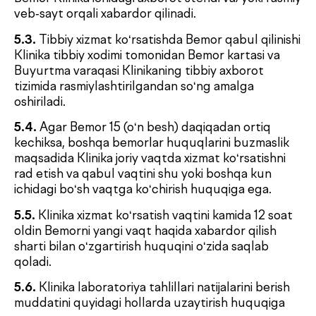
8.
BOSHQA SHARTLAR
8.1.
Agar Bemor Klinikada ko‘rsatilgan xizmatlarning
sifati, tezligi yoki to‘liqligi bo‘yicha e’tiroz
bildirmoqchi bo‘lsa, u xizmat olingan kundan
boshlab 7 (yetti) kalendar kun ichida reklamasiyani
taqdim etish huquqiga ega.
8.2.
Klinika Shartnoma, Prays-list, tibbiy xizmatlar
ro‘yxati hamda tibbiy xizmat ko‘rsatish shartlari va
qoidalarini bir tomonlama tartibda o‘zgartirish
huquqiga ega. O‘zgartirishlar haqida Buyurtmachi
Klinikaning axborot stendlari va rasmiy veb-sayti
orqali xabardor qilinadi.
8.3.
Bemor tibbiy xizmatlardan voz kechgan
taqdirda, tomonlar Shartnoma (yoki uning qismi)
bo‘yicha yakuniy hisob-kitobni amalga oshiradilar.
Bunda Buyurtmachi haqiqatda ko‘rsatilgan
xizmatlar uchun to‘lovni amalga oshiradi hamda
Shartnomani bekor qilish natijasida Klinika
tomonidan amalga oshirilgan haqiqiy xarajatlarni
qoplaydi.
9.
MAXFIYLIK