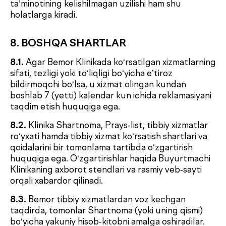
+998 55 508-00-00
Dush–Juma: 08:00–18:00, Shanba: 08:00–16:00
info@defactum.uz
Tijorat takliflari
Copyright © 2026, De factum. Barcha huquqlar himoyalangan
Maxfiylik siyosati
Sayt
future-group.uz
tomonidan ishlab chiqilgan