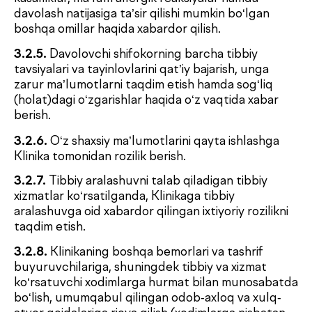
huquqiga ega.
3.3.6.
Buyurtmachi tomonidan ushbu
Shartnomaning 4-bo‘limi qoidalari buzilgan
taqdirda, Bemor uchun xizmatlar ko‘rsatishni
to‘xtatib turish.
3.4. Buyurtmachi (Bemor) quyidagi huquqlarga
ega:
3.4.1.
Klinikadan ushbu Shartnoma bo‘yicha o‘z
majburiyatlarini lozim darajada bajarishni talab
qilish.
3.4.2.
O‘zbekiston Respublikasi qonunchiligiga
muvofiq, shifokorning roziligi va uning ish vaqti
mavjudligini hisobga olgan holda, Ijrochi tarkibidan
davolovchi shifokorni tanlash.
3.4.3.
Profilaktika, diagnostika, davolash va boshqa
xizmatlarni sanitariya-gigiyena talablariga mos
sharoitlarda olish.
3.4.4.
Shifokor-mutaxassislar konsultatsiyalarini
olish, jumladan Bemorning iltimosiga binoan
shifokorlar konsiliumini o‘tkazish.