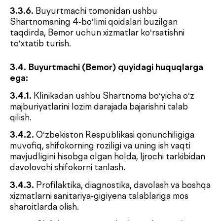
to‘lov, agar tomonlar o‘rtasida qo‘shimcha
kelishuvda boshqacha tartib nazarda tutilmagan
bo‘lsa, xizmat ko‘rsatilishidan oldin 100% oldindan
to‘lov asosida Buyurtmachi tomonidan amalga
oshiriladi. To‘lov naqd pul shaklida (O‘zbekiston
so‘mida), Klinika kassasi orqali bank plastik kartasi
bilan, bank o‘tkazmasi orqali Klinikaning hisob
raqamiga yoki qonun bilan taqiqlanmagan boshqa
usullar bilan amalga oshiriladi.
4.3.
Tashxisni aniqlashtirish va/yoki tayinlovlarni
olish (tuzatish) maqsadida shifokor-mutaxassisga
takroriy murojaat, agar Bemor oxirgi
konsultatsiyadan so‘ng 14 (o‘n to‘rt) kalendar kun
ichida ayni bir tibbiy holat bo‘yicha murojaat qilsa,
“takroriy konsultatsiya” tarifi bo‘yicha to‘lanadigan
xizmat sifatida hisoblanadi. Boshqa hollarda, agar
vaqt oralig‘i ushbu muddatdan oshsa, lekin shifokor
tomonidan belgilangan yoki individual tartibda
aniqlangan takroriy murojaat davri mavjud bo‘lsa,
bunday murojaat ham takroriy deb tan olinishi
mumkin.
4.3.1.
Klinikaning axborot tizimida oldingi
murojaatni tasdiqlovchi ma’lumotlar mavjud
bo‘lmagan taqdirda, Bemor ushbu murojaat ayni