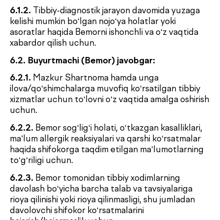
Klinikaning faoliyat yo‘nalishiga muvofiq, mazkur
Ommaviy oferta-shartnoma asosida tibbiy xizmatlar
ko‘rsatish hisoblanadi.
10. YAKUNIY QOIDALAR
10.1.
Agar Bemor Buyurtma varaqasida ko‘rsatilgan
muayyan tibbiy xizmatlar yakuniga qadar Klinikaga
yozma e’tiroz bildirmasa, xizmat to‘liq va lozim
darajada ko‘rsatilgan deb hisoblanadi.
10.2.
Buyurtmachi (Bemor) Klinika hududida
telefon suhbatlari yozib olinishi, shuningdek tibbiy
faoliyat sifatini ichki nazorat qilish va xavfsizlikni
ta’minlash maqsadida ochiq video kuzatuv (video va
audio yozuv) amalga oshirilishiga rozilik bildiradi. Bu
xavfsizlik, tibbiy xizmatlar ko‘rsatishda bemorlar va
xodimlar huquqlarini himoya qilish, murakkab klinik
holatlarni qayd etish hamda tibbiy aralashuvlarni
hujjatlashtirish uchun amalga oshiriladi. Klinika
video va audio yozuvlar mazmuni oshkor etilmasligi,
uchinchi shaxslarga berilmasligi yoki
tarqatilmasligini kafolatlaydi. Yozuvlar faqat Klinika
hududida, cheklangan kirish huquqiga ega maxsus
elektron tashuvchilarda saqlanadi.