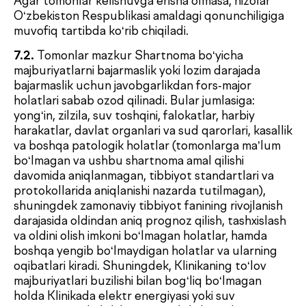
Bosh sahifa
Biz haqimizda
Xizmatlar
Mutaxassislar
Check-uplar
Yangiliklar
Aloqa
de factum kids
Ommaviy oferta
Sifat siyosati