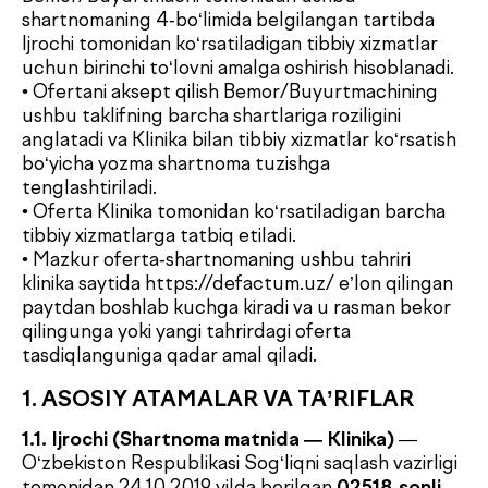
• Mazkur oferta-shartnomaning ushbu tahriri
klinika saytida https://defactum.uz/ e’lon qilingan
paytdan boshlab kuchga kiradi va u rasman bekor
qilingunga yoki yangi tahrirdagi oferta
tasdiqlanguniga qadar amal qiladi.
1. ASOSIY ATAMALAR VA TA’RIFLAR
1.1. Ijrochi (Shartnoma matnida — Klinika)
—
O‘zbekiston Respublikasi Sog‘liqni saqlash vazirligi
tomonidan 24.10.2019 yilda berilgan
02518-sonli
litsenziya
asosida faoliyat yurituvchi
«DEFACTUM
LABORATORIES» MChJ
. Mazkur litsenziya
09.04.2029 yilgacha amal qiladi
.
1.2. Buyurtmachi
— ushbu shartnomaga muvofiq
Bemor foydasiga pullik tibbiy xizmatlarni buyurtma
qilish (sotib olish) niyatida bo‘lgan yoki ularni
buyurtma qilayotgan (sotib olayotgan) jismoniy
shaxs bo‘lib, mazkur ommaviy ofertada nazarda
tutilgan shartlar asosida Ijrochi bilan shartnoma
tuzgan shaxs hisoblanadi. Buyurtmachi ushbu
Shartnoma bo‘yicha tibbiy xizmatlar uchun to‘lovni
amalga oshiruvchi tomon hisoblanadi. Buyurtmachi
va Bemor bir shaxsning o‘zi bo‘lishi mumkin.