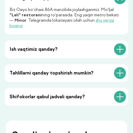
Biz Osiyo ko‘chasi 86A manzilida joylashganmiz. Mo‘ljal:
"Lali" restorani
ning ro‘parasida. Eng yaqin metro bekati
+998
—
Minor
. Telegramda lokatsiyani olish uchun
shu yerga
bosing
.
Menga qo‘ng‘iroq qiling
Ish vaqtimiz qanday?
«Menga qo‘ng‘iroq qiling» tugmasini bosish orqali siz
shaxsiy ma’lumotlaringizni qayta ishlashga rozilik
bildirasiz va maxfiylik siyosatiga rozilik berasiz.
Tahlillarni qanday topshirish mumkin?
Shifokorlar qabul jadvali qanday?
Siz bilan foydali
ma’lumotlar