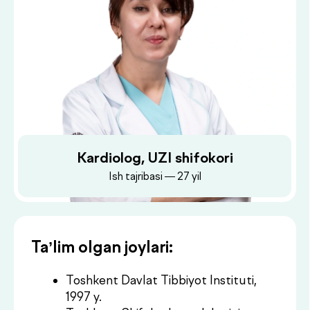
Kardiolog, UZI shifokori
Ish tajribasi — 27 yil
Ta’lim olgan joylari:
Toshkent Davlat Tibbiyot Instituti,
1997 y.
Toshkent Shifokorlar malakasini
Dush–Juma: 08:00–18:00, Shanba: 08:00–16:00
oshirish instituti
Ish joylari:
16-son shahar klinik shifoxonasi (hozirgi
Respublika shoshilinch tibbiy yordam
markazi)
Semashko instituti (hozirgi Terapiya instituti)