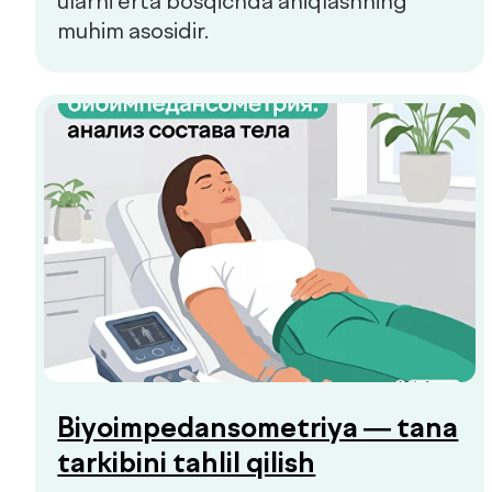
o‘zgarishi yoki chanqoq birinchi e’tibor
berish kerak bo‘lgan signallar bo‘lishi
mumkin.
Hammasini ko‘rish
Bolalar va kattalar klinikasi
Qo'ng'iroqni so'rash
Bosh sahifa
Biz haqimizda