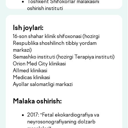
Orion Med City klinikasi
Allmed klinikasi
Medicas klinikasi
Ayollar salomatligi markazi
Malaka oshirish:
2017: “Fetal ekokardiografiya va
neyrosonografiyaning dolzarb
masalalari”
2017: “Zamonaviy ekokardiografiyaning
murakkab masalalari”
2017: “Klinik ekokardiografiya va bosh,
bo‘yin hamda periferik tomirlarning
UZI tekshiruvi”
2020: “Xalqaro darajadagi ultratovush
angiologiyasi”
2021: “Varikoz kasalligini jarrohlik
davolashdan oldin va keyingi
venalarning dupleks skanerlash”
2022: “Prenatal skrining”
2023: “Prenatal neyrosonografiya va
ekokardiografiyaning dolzarb