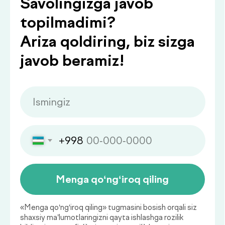
.
bilan bo‘lishamiz
Qaysi sog‘liq ko‘rsatkichlarini
muntazam nazorat qilish
muhim?
Sog‘liq holatini muntazam baholab
borish kasalliklarning oldini olish va