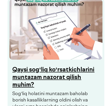
Organizmingizda aslida nima sodir
bo‘layotganini bilib oling.
Prediabet belgilari: qachon
shifokorga murojaat qilish
kerak
Prediabet ko‘pincha aniq belgilariz
kechadi. Kichik charchoq, energiyaning