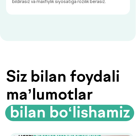
ularni erta bosqichda aniqlashning
muhim asosidir.
Biyoimpedansometriya — tana
tarkibini tahlil qilish
Biyoimpedansometriya oddiy tarozilar
ko‘rsatmaydigan ma’lumotlarni beradi:
yog‘ foizi, mushak massasi, suv darajasi
va modda almashinuvi tezligi.