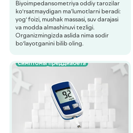
Xizmatlar
Mutaxassislar
Check-uplar
Yangiliklar
Aloqa
de factum kids
Ommaviy oferta
Sifat siyosati