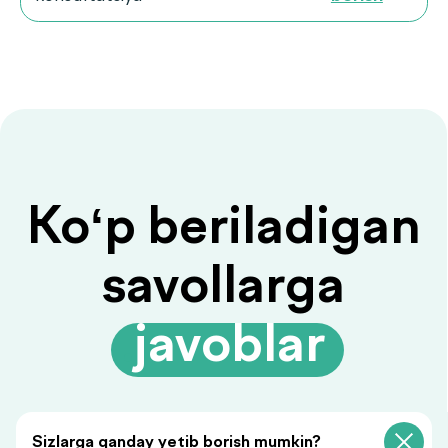
Savolingizga javob
topilmadimi?
Ariza qoldiring, biz sizga
javob beramiz!
Sizlarga qanday yetib borish mumkin?