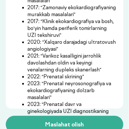
masalalari”
2023: “Prenatal davr va
ginekologiyada UZI diagnostikaning
dolzarb masalalari”
Maslahat olish
Konsultatsiya
.
narxlari
Xizmatlar
Narxi
Birlamchi
Buyurtma
350 000UZS
konsultatsiya
berish
Takroriy
Buyurtma
250 000UZS