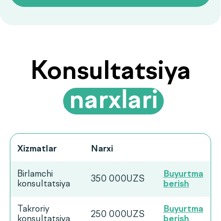
konsultatsiya
berish
Ko‘p beriladigan
savollarga
.
javoblar