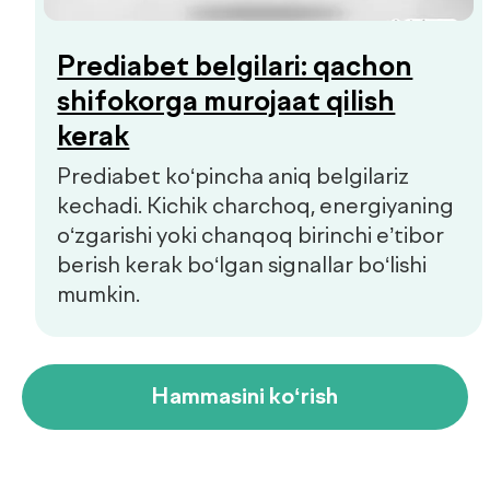
+998 55 508-00-00
Dush–Juma: 08:00–18:00, Shanba: 08:00–16:00
info@defactum.uz
Tijorat takliflari
Copyright © 2026, De factum. Barcha huquqlar himoyalangan
Maxfiylik siyosati
Sayt
future-group.uz
tomonidan ishlab chiqilgan