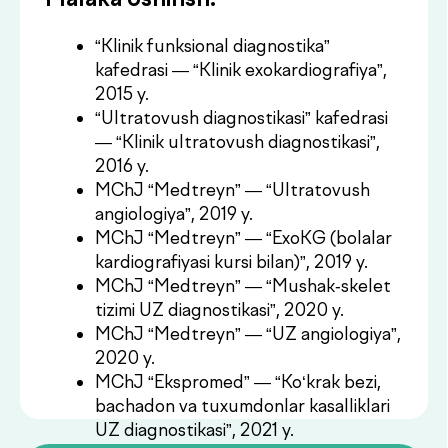
MChJ “Medtreyn” — “UZ angiologiya”,
2020 y.
MChJ “Ekspromed” — “Ko‘krak bezi,
bachadon va tuxumdonlar kasalliklari
UZ diagnostikasi”, 2021 y.
Narxlar ro‘yxati
Narxlar ro‘yxati
Kerakli xizmatni topa