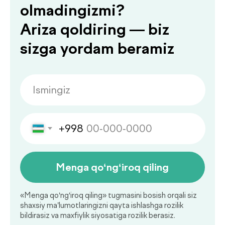
Ko‘p beriladigan
savollarga
.
javoblar