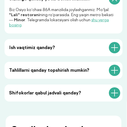
Menga qo‘ng‘iroq qiling
Biz Osiyo ko‘chasi 86A manzilida joylashganmiz. Mo‘ljal:
"Lali" restorani
ning ro‘parasida. Eng yaqin metro bekati
—
Minor
. Telegramda lokatsiyani olish uchun
shu yerga
«Menga qo‘ng‘iroq qiling» tugmasini bosish orqali siz
bosing
.
shaxsiy ma’lumotlaringizni qayta ishlashga rozilik
bildirasiz va maxfiylik siyosatiga rozilik berasiz.
Ish vaqtimiz qanday?
Tahlillarni qanday topshirish mumkin?
Siz bilan foydali
Shifokorlar qabul jadvali qanday?
ma’lumotlar
.
bilan bo‘lishamiz