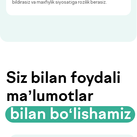
Biyoimpedansometriya — tana
tarkibini tahlil qilish
Biyoimpedansometriya oddiy tarozilar
ko‘rsatmaydigan ma’lumotlarni beradi:
yog‘ foizi, mushak massasi, suv darajasi
va modda almashinuvi tezligi.
Organizmingizda aslida nima sodir
bo‘layotganini bilib oling.