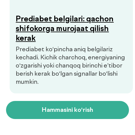
Tijorat takliflari
Copyright © 2026, De factum. Barcha huquqlar himoyalangan
Maxfiylik siyosati
Sayt
future-group.uz
tomonidan ishlab chiqilgan