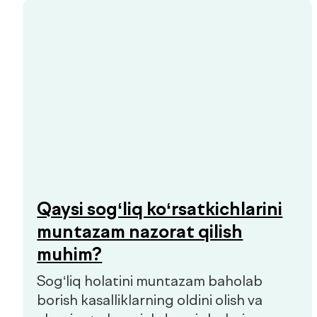
Prediabet belgilari: qachon
shifokorga murojaat qilish
kerak
Prediabet ko‘pincha aniq belgilariz
kechadi. Kichik charchoq, energiyaning
o‘zgarishi yoki chanqoq birinchi e’tibor
berish kerak bo‘lgan signallar bo‘lishi
mumkin.