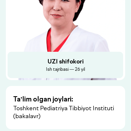
UZI shifokori
Ish tajribasi — 26 yil
Ta’lim olgan joylari:
Toshkent Pediatriya Tibbiyot Instituti
(bakalavr)
Dush–Juma: 08:00–18:00, Shanba: 08:00–16:00
Ish joylari:
SP №44, Toshkent shahar Yunusobod
tumani — umumiy amaliyot shifokori
(1999–2003 yy.)
Bektemir tumani CRP, Toshkent
shahar — umumiy amaliyot shifokori