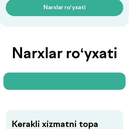
olmadingizmi?
Ariza qoldiring — biz
sizga yordam beramiz
+998
Menga qo‘ng‘iroq qiling
«Menga qo‘ng‘iroq qiling» tugmasini bosish orqali siz
shaxsiy ma’lumotlaringizni qayta ishlashga rozilik
bildirasiz va maxfiylik siyosatiga rozilik berasiz.