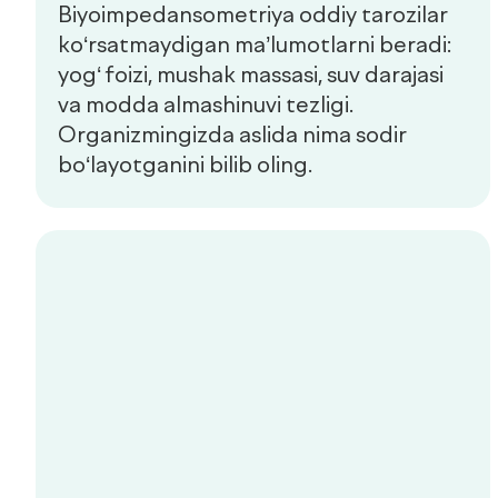
Check-uplar
Yangiliklar
Aloqa
de factum kids
Ommaviy oferta
Sifat siyosati
+998 55 508-00-00
Dush–Juma: 08:00–18:00, Shanba: 08:00–16:00
info@defactum.uz