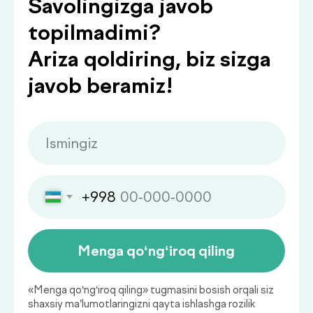
Qaysi sog‘liq ko‘rsatkichlarini
muntazam nazorat qilish
muhim?
Sog‘liq holatini muntazam baholab
borish kasalliklarning oldini olish va
ularni erta bosqichda aniqlashning
muhim asosidir.