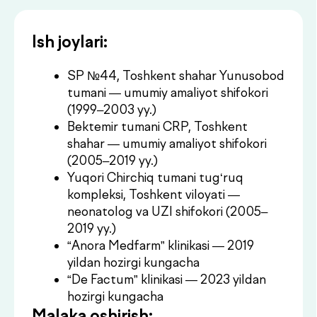
(2005–2019 yy.)
Yuqori Chirchiq tumani tug‘ruq
kompleksi, Toshkent viloyati —
neonatolog va UZI shifokori (2005–
2019 yy.)
“Anora Medfarm” klinikasi — 2019
yildan hozirgi kungacha
“De Factum” klinikasi — 2023 yildan
hozirgi kungacha
Malaka oshirish:
“Klinik funksional diagnostika”
kafedrasi — “Klinik exokardiografiya”,
2015 y.
“Ultratovush diagnostikasi” kafedrasi
— “Klinik ultratovush diagnostikasi”,
2016 y.
MChJ “Medtreyn” — “Ultratovush
angiologiya”, 2019 y.
MChJ “Medtreyn” — “ExoKG (bolalar
kardiografiyasi kursi bilan)”, 2019 y.
MChJ “Medtreyn” — “Mushak-skelet
tizimi UZ diagnostikasi”, 2020 y.