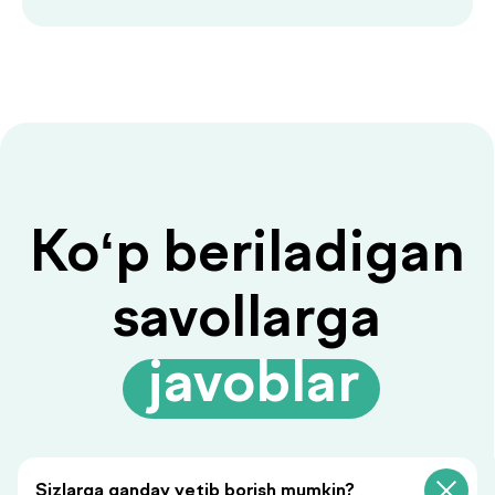
Savolingizga javob
topilmadimi?
Ariza qoldiring, biz sizga
javob beramiz!
+998
Sizlarga qanday yetib borish mumkin?