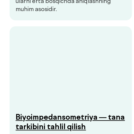
Hammasini ko‘rish
Bolalar va kattalar klinikasi
Qo'ng'iroqni so'rash
Bosh sahifa
Biz haqimizda
Xizmatlar
Mutaxassislar