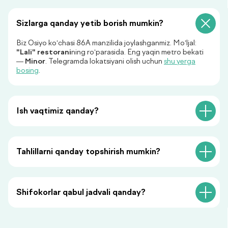
Ariza qoldiring, biz sizga
Sizlarga qanday yetib borish mumkin?
javob beramiz!
Biz Osiyo ko‘chasi 86A manzilida joylashganmiz. Mo‘ljal:
"Lali" restorani
ning ro‘parasida. Eng yaqin metro bekati
—
Minor
. Telegramda lokatsiyani olish uchun
shu yerga
bosing
.
+998
Ish vaqtimiz qanday?
Menga qo‘ng‘iroq qiling
«Menga qo‘ng‘iroq qiling» tugmasini bosish orqali siz
Tahlillarni qanday topshirish mumkin?
shaxsiy ma’lumotlaringizni qayta ishlashga rozilik
bildirasiz va maxfiylik siyosatiga rozilik berasiz.
Shifokorlar qabul jadvali qanday?