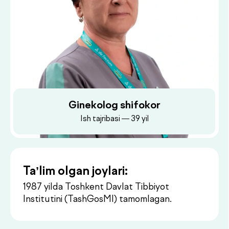
Ginekolog shifokor
Ish tajribasi — 39 yil
Ta’lim olgan joylari:
1987 yilda Toshkent Davlat Tibbiyot
Institutini (TashGosMI) tamomlagan.
Dush–Juma: 08:00–18:00, Shanba: 08:00–16:00
Ish joylari:
1987–1991: Sirdaryo viloyati, Guliston
shahri — viloyat tug‘ruqxona
kompleksi, shuningdek Guliston
tibbiyot bilim yurtida o‘qituvchi —
operativ va konservativ ginekologiya.
1991–2018: MCHT (RKB №1) —