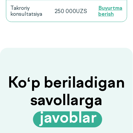
Savolingizga javob
topilmadimi?