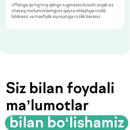
Qaysi sog‘liq ko‘rsatkichlarini
muntazam nazorat qilish
muhim?
Sog‘liq holatini muntazam baholab
borish kasalliklarning oldini olish va
ularni erta bosqichda aniqlashning
muhim asosidir.