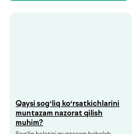
Biyoimpedansometriya — tana
tarkibini tahlil qilish
Biyoimpedansometriya oddiy tarozilar
ko‘rsatmaydigan ma’lumotlarni beradi:
yog‘ foizi, mushak massasi, suv darajasi
va modda almashinuvi tezligi.
Organizmingizda aslida nima sodir
bo‘layotganini bilib oling.