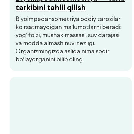
Qo'ng'iroqni so'rash
Bosh sahifa
Biz haqimizda
Xizmatlar
Mutaxassislar
Check-uplar
Yangiliklar
Aloqa
de factum kids
Ommaviy oferta