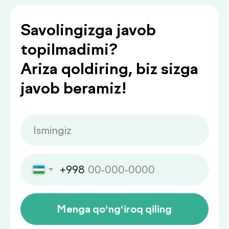
Siz bilan foydali
ma’lumotlar
.
bilan bo‘lishamiz