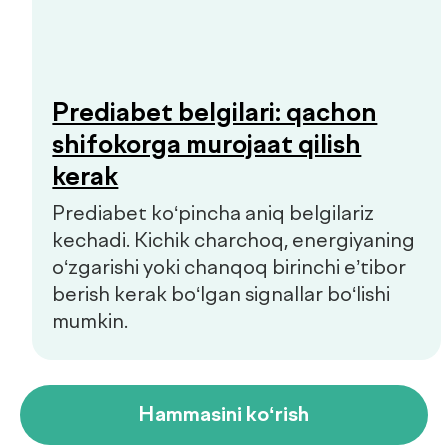
Sifat siyosati
+998 55 508-00-00
Dush–Juma: 08:00–18:00, Shanba: 08:00–16:00
info@defactum.uz
Tijorat takliflari
Copyright © 2026, De factum. Barcha huquqlar himoyalangan
Maxfiylik siyosati
Sayt
future-group.uz
tomonidan ishlab chiqilgan