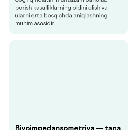
Prediabet belgilari: qachon
shifokorga murojaat qilish
kerak
Prediabet ko‘pincha aniq belgilariz
kechadi. Kichik charchoq, energiyaning
o‘zgarishi yoki chanqoq birinchi e’tibor
berish kerak bo‘lgan signallar bo‘lishi
mumkin.
Hammasini ko‘rish
Bolalar va kattalar klinikasi