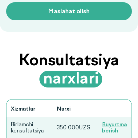
Xizmatlar
Narxi
Birlamchi
Buyurtma
350 000UZS
konsultatsiya
berish
Takroriy
Buyurtma
250 000UZS
konsultatsiya
berish
Ko‘p beriladigan
savollarga
.
javoblar