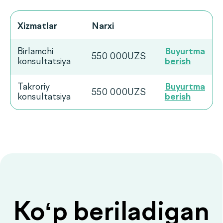
Savolingizga javob
topilmadimi?
Ariza qoldiring, biz sizga