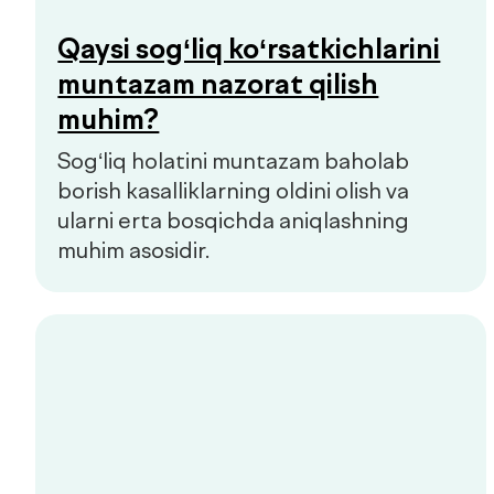
Prediabet ko‘pincha aniq belgilariz
kechadi. Kichik charchoq, energiyaning
o‘zgarishi yoki chanqoq birinchi e’tibor
berish kerak bo‘lgan signallar bo‘lishi
mumkin.
Hammasini ko‘rish
Bolalar va kattalar klinikasi
Qo'ng'iroqni so'rash