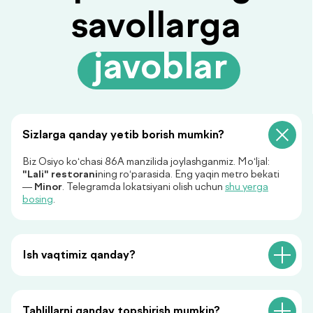
javob beramiz!
+998
Menga qo‘ng‘iroq qiling
Sizlarga qanday yetib borish mumkin?
Biz Osiyo ko‘chasi 86A manzilida joylashganmiz. Mo‘ljal:
«Menga qo‘ng‘iroq qiling» tugmasini bosish orqali siz
"Lali" restorani
ning ro‘parasida. Eng yaqin metro bekati
shaxsiy ma’lumotlaringizni qayta ishlashga rozilik
—
Minor
. Telegramda lokatsiyani olish uchun
shu yerga
bildirasiz va maxfiylik siyosatiga rozilik berasiz.
bosing
.
Ish vaqtimiz qanday?
Tahlillarni qanday topshirish mumkin?