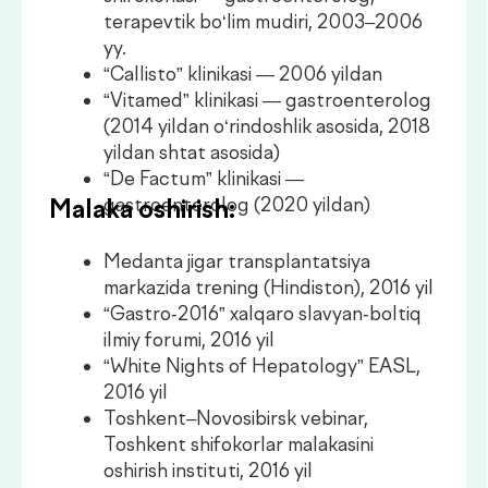
“White Nights of Hepatology” EASL,
2016 yil
Toshkent–Novosibirsk vebinar,
Toshkent shifokorlar malakasini
oshirish instituti, 2016 yil
“Umumiy gastroenterologiya” kursi,
Toshkent shifokorlar malakasini
oshirish instituti, 2016 yil
XVI Milliy gastroenterologlar va
gepatologlar maktabi, 2017 yil
I O‘zbekiston xalqaro forum, 2017 yil
III O‘zbekiston xalqaro forum, 2019 yil
“Shilliq qavat o‘tkazuvchanligi
buzilishi…” Rossiya–O‘zbekiston, 2020
yil
EASL jigar kasalliklari bo‘yicha xalqaro
kongress, 2020 yil
Qo‘shimcha:
Rossiya gastroenterologlar
assotsiatsiyasi a’zosi
EASL a’zosi
Xalqaro konferensiyalar, kongresslar