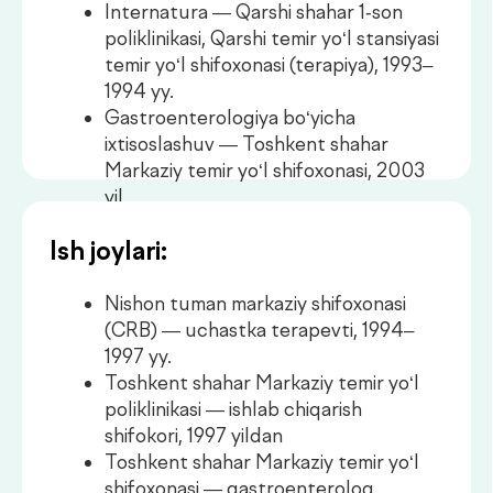
Ish joylari:
Nishon tuman markaziy shifoxonasi
(CRB) — uchastka terapevti, 1994–
1997 yy.
Toshkent shahar Markaziy temir yo‘l
poliklinikasi — ishlab chiqarish
shifokori, 1997 yildan
Toshkent shahar Markaziy temir yo‘l
shifoxonasi — gastroenterolog,
terapevtik bo‘lim mudiri, 2003–2006
yy.
“Callisto” klinikasi — 2006 yildan
“Vitamed” klinikasi — gastroenterolog
(2014 yildan o‘rindoshlik asosida, 2018
yildan shtat asosida)
“De Factum” klinikasi —
gastroenterolog (2020 yildan)
Malaka oshirish:
Medanta jigar transplantatsiya
markazida trening (Hindiston), 2016 yil
“Gastro-2016” xalqaro slavyan-boltiq
ilmiy forumi, 2016 yil