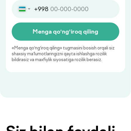
muhim?
Sog‘liq holatini muntazam baholab
borish kasalliklarning oldini olish va
ularni erta bosqichda aniqlashning
muhim asosidir.
Biyoimpedansometriya — tana
tarkibini tahlil qilish
Biyoimpedansometriya oddiy tarozilar