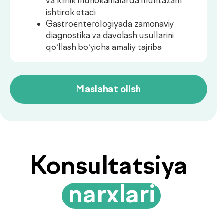
Birlamchi
Buyurtma
550 000UZS
konsultatsiya
berish
Takroriy
Buyurtma
550 000UZS
konsultatsiya
berish
Ko‘p beriladigan
savollarga
.
javoblar