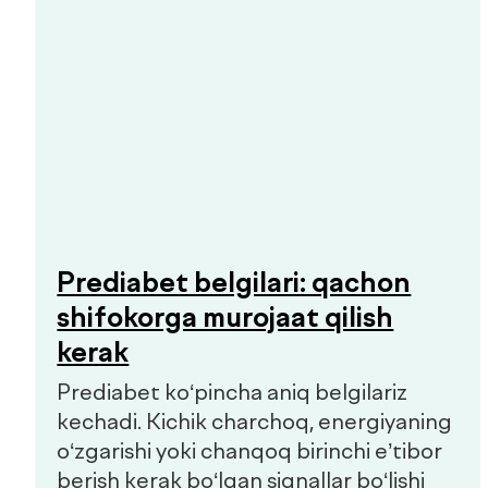
+998 55 508-00-00
Dush–Juma: 08:00–18:00, Shanba: 08:00–16:00
info@defactum.uz
Tijorat takliflari
Copyright © 2026, De factum. Barcha huquqlar himoyalangan
Maxfiylik siyosati
Sayt
future-group.uz
tomonidan ishlab chiqilgan