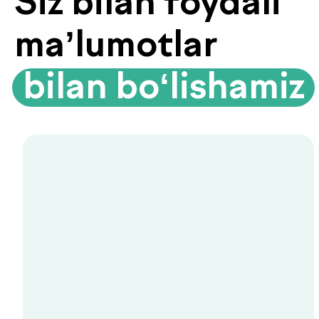
ko‘rsatmaydigan ma’lumotlarni beradi:
yog‘ foizi, mushak massasi, suv darajasi
va modda almashinuvi tezligi.
Organizmingizda aslida nima sodir
bo‘layotganini bilib oling.
Prediabet belgilari: qachon
shifokorga murojaat qilish
kerak