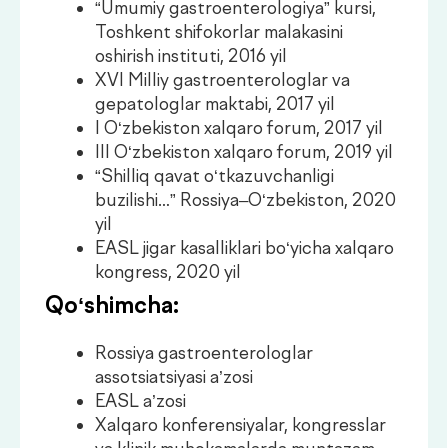
va klinik muhokamalarda muntazam
ishtirok etadi
Gastroenterologiyada zamonaviy
diagnostika va davolash usullarini
qo‘llash bo‘yicha amaliy tajriba
Maslahat olish
Konsultatsiya
.
narxlari
Xizmatlar
Narxi