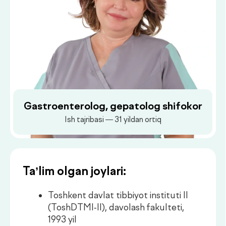
Gastroenterolog, gepatolog shifokor
Ish tajribasi — 31 yildan ortiq
Ta’lim olgan joylari:
Toshkent davlat tibbiyot instituti II
(ToshDTMI-II), davolash fakulteti,
1993 yil
Dush–Juma: 08:00–18:00, Shanba: 08:00–16:00
Internatura — Qarshi shahar 1-son
poliklinikasi, Qarshi temir yo‘l stansiyasi
temir yo‘l shifoxonasi (terapiya), 1993–
1994 yy.
Gastroenterologiya bo‘yicha
ixtisoslashuv — Toshkent shahar
Markaziy temir yo‘l shifoxonasi, 2003
yil