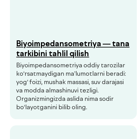
Bosh sahifa
Biz haqimizda
Xizmatlar
Mutaxassislar
Check-uplar
Yangiliklar
Aloqa
de factum kids
Ommaviy oferta
Sifat siyosati