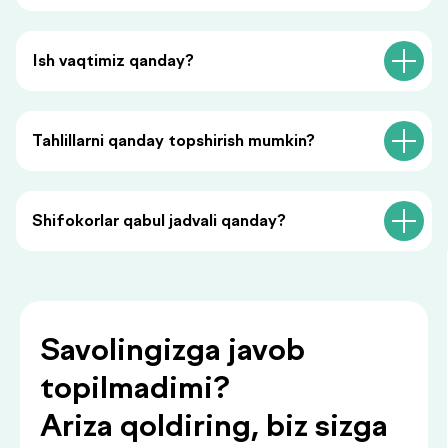
shaxsiy ma’lumotlaringizni qayta ishlashga rozilik
bildirasiz va maxfiylik siyosatiga rozilik berasiz.
Ish vaqtimiz qanday?
Tahlillarni qanday topshirish mumkin?
Siz bilan foydali
Shifokorlar qabul jadvali qanday?
ma’lumotlar
.
bilan bo‘lishamiz