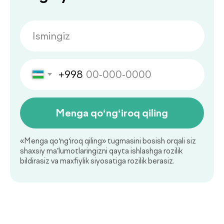
Ko‘p beriladigan
savollarga
.
javoblar