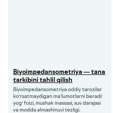
Bolalar va kattalar klinikasi
Qo'ng'iroqni so'rash
Bosh sahifa
Biz haqimizda
Xizmatlar
Mutaxassislar
Check-uplar
Yangiliklar