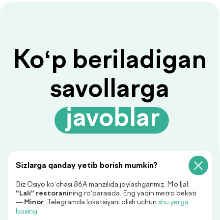
Savolingizga javob
topilmadimi?
Ariza qoldiring, biz sizga
javob beramiz!
+998
Sizlarga qanday yetib borish mumkin?
Biz Osiyo ko‘chasi 86A manzilida joylashganmiz. Mo‘ljal:
"Lali" restorani
ning ro‘parasida. Eng yaqin metro bekati
Menga qo‘ng‘iroq qiling
—
Minor
. Telegramda lokatsiyani olish uchun
shu yerga
bosing
.
«Menga qo‘ng‘iroq qiling» tugmasini bosish orqali siz