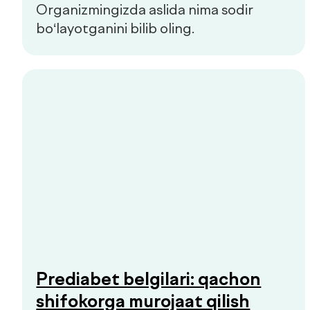
Aloqa
de factum kids
Ommaviy oferta
Sifat siyosati
+998 55 508-00-00
Dush–Juma: 08:00–18:00, Shanba: 08:00–16:00
info@defactum.uz
Tijorat takliflari
Copyright © 2026, De factum. Barcha huquqlar himoyalangan