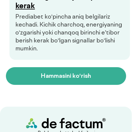
Maxfiylik siyosati
Sayt
future-group.uz
tomonidan ishlab chiqilgan