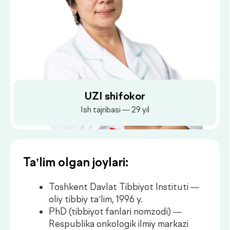
UZI shifokor
Ish tajribasi — 29 yil
Ta’lim olgan joylari:
Toshkent Davlat Tibbiyot Instituti —
oliy tibbiy ta’lim, 1996 y.
PhD (tibbiyot fanlari nomzodi) —
Respublika onkologik ilmiy markazi
Dush–Juma: 08:00–18:00, Shanba: 08:00–16:00
(RONTS), Toshkent, 2012 y.
Oliy shifokorlik toifasi — 2021 y.
Ish joylari:
Toshkent Davlat Tibbiyot Instituti
“Horev Medical Center” klinikasi