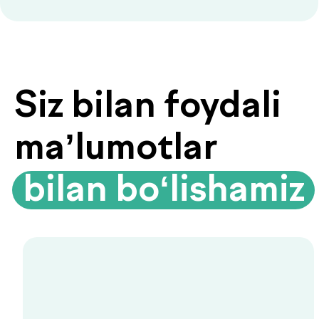
Biyoimpedansometriya — tana
tarkibini tahlil qilish
Biyoimpedansometriya oddiy tarozilar
ko‘rsatmaydigan ma’lumotlarni beradi:
yog‘ foizi, mushak massasi, suv darajasi
va modda almashinuvi tezligi.
Organizmingizda aslida nima sodir
bo‘layotganini bilib oling.