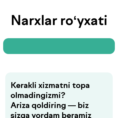
+998
Menga qo‘ng‘iroq qiling
«Menga qo‘ng‘iroq qiling» tugmasini bosish orqali siz
shaxsiy ma’lumotlaringizni qayta ishlashga rozilik
bildirasiz va maxfiylik siyosatiga rozilik berasiz.