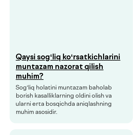
Prediabet belgilari: qachon
shifokorga murojaat qilish
kerak
Prediabet ko‘pincha aniq belgilariz
kechadi. Kichik charchoq, energiyaning
o‘zgarishi yoki chanqoq birinchi e’tibor
berish kerak bo‘lgan signallar bo‘lishi
mumkin.
Hammasini ko‘rish