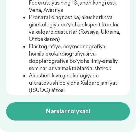
Narxlar ro‘yxati
Narxlar ro‘yxati
Kerakli xizmatni topa
olmadingizmi?
Ariza qoldiring — biz
sizga yordam beramiz