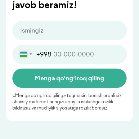
Qaysi sog‘liq ko‘rsatkichlarini
muntazam nazorat qilish
muhim?
Sog‘liq holatini muntazam baholab
borish kasalliklarning oldini olish va
ularni erta bosqichda aniqlashning
muhim asosidir.