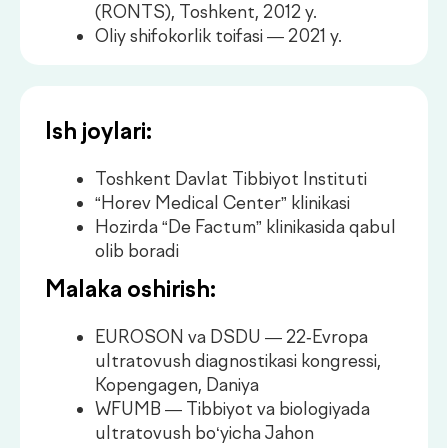
Hozirda “De Factum” klinikasida qabul
olib boradi
Malaka oshirish:
EUROSON va DSDU — 22-Evropa
ultratovush diagnostikasi kongressi,
Kopengagen, Daniya
WFUMB — Tibbiyot va biologiyada
ultratovush bo‘yicha Jahon
Federatsiyasining 13-jahon kongressi,
Vena, Avstriya
Prenatal diagnostika, akusherlik va
ginekologiya bo‘yicha ekspert kurslar
va xalqaro dasturlar (Rossiya, Ukraina,
O‘zbekiston)
Elastografiya, neyrosonografiya,
homila exokardiografiyasi va
dopplerografiya bo‘yicha ilmiy-amaliy
seminarlar va maktablarda ishtirok
Akusherlik va ginekologiyada
ultratovush bo‘yicha Xalqaro jamiyat
(ISUOG) a’zosi