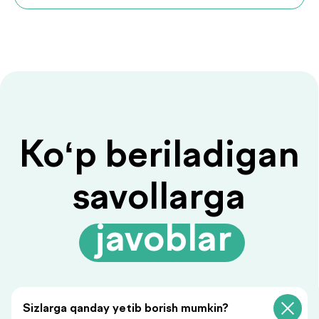
Savolingizga javob
topilmadimi?
Ariza qoldiring, biz sizga
javob beramiz!
Sizlarga qanday yetib borish mumkin?