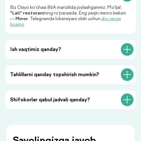
Biz Osiyo ko‘chasi 86A manzilida joylashganmiz. Mo‘ljal:
"Lali" restorani
ning ro‘parasida. Eng yaqin metro bekati
+998
—
Minor
. Telegramda lokatsiyani olish uchun
shu yerga
bosing
.
Menga qo‘ng‘iroq qiling
Ish vaqtimiz qanday?
«Menga qo‘ng‘iroq qiling» tugmasini bosish orqali siz
shaxsiy ma’lumotlaringizni qayta ishlashga rozilik
bildirasiz va maxfiylik siyosatiga rozilik berasiz.
Tahlillarni qanday topshirish mumkin?
Shifokorlar qabul jadvali qanday?
Siz bilan foydali
ma’lumotlar