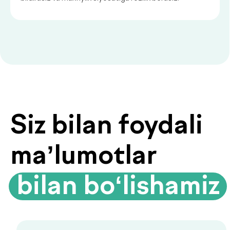
ularni erta bosqichda aniqlashning
muhim asosidir.
Biyoimpedansometriya — tana
tarkibini tahlil qilish
Biyoimpedansometriya oddiy tarozilar
ko‘rsatmaydigan ma’lumotlarni beradi:
yog‘ foizi, mushak massasi, suv darajasi
va modda almashinuvi tezligi.