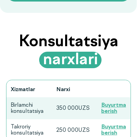
Ko‘p beriladigan
savollarga
.
javoblar