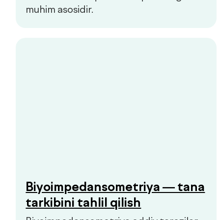
berish kerak bo‘lgan signallar bo‘lishi
mumkin.
Hammasini ko‘rish
Bolalar va kattalar klinikasi
Qo'ng'iroqni so'rash
Bosh sahifa
Biz haqimizda