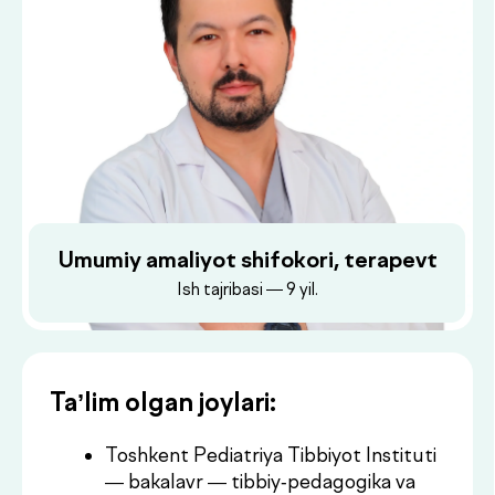
Umumiy amaliyot shifokori, terapevt
Ish tajribasi — 9 yil.
Ta’lim olgan joylari:
Toshkent Pediatriya Tibbiyot Instituti
— bakalavr — tibbiy-pedagogika va
davolash ishi
Dush–Juma: 08:00–18:00, Shanba: 08:00–16:00
Toshkent Pediatriya Tibbiyot Instituti
— magistratura — shoshilinch tibbiyot
Toshkent Pediatriya Tibbiyot Instituti
— tayanch doktorantura — ichki
kasalliklar
Ish joylari: