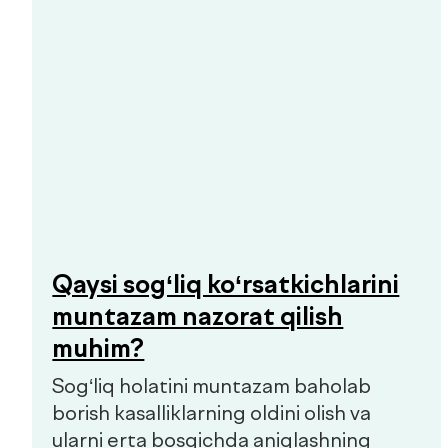
Organizmingizda aslida nima sodir
bo‘layotganini bilib oling.
Prediabet belgilari: qachon
shifokorga murojaat qilish
kerak
Prediabet ko‘pincha aniq belgilariz
kechadi. Kichik charchoq, energiyaning
o‘zgarishi yoki chanqoq birinchi e’tibor