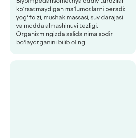
Xizmatlar
Mutaxassislar
Check-uplar
Yangiliklar
Aloqa
de factum kids
Ommaviy oferta
Sifat siyosati
+998 55 508-00-00