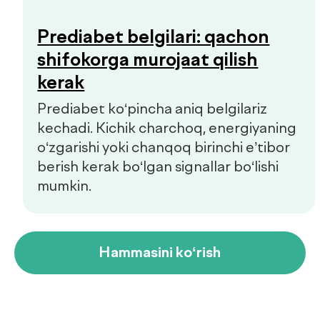
Dush–Juma: 08:00–18:00, Shanba: 08:00–16:00
info@defactum.uz
Tijorat takliflari
Copyright © 2026, De factum. Barcha huquqlar himoyalangan
Maxfiylik siyosati
Sayt
future-group.uz
tomonidan ishlab chiqilgan