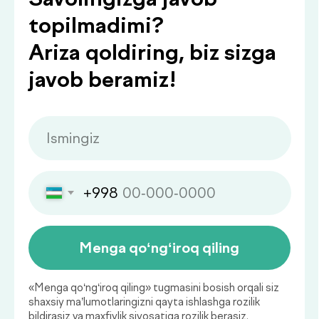
.
bilan bo‘lishamiz
Qaysi sog‘liq ko‘rsatkichlarini
muntazam nazorat qilish
muhim?
Sog‘liq holatini muntazam baholab
borish kasalliklarning oldini olish va