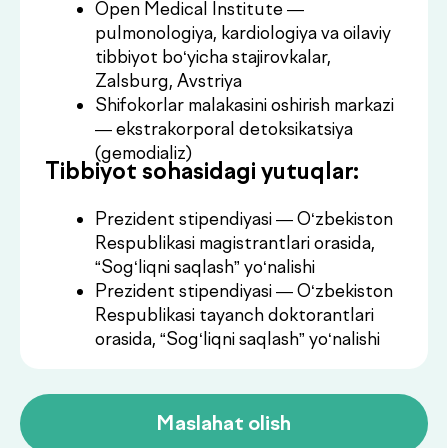
orasida, “Sog‘liqni saqlash” yo‘nalishi
Maslahat olish
Konsultatsiya
.
narxlari
Xizmatlar
Narxi
Birlamchi
Buyurtma
350 000UZS
konsultatsiya
berish
Takroriy
Buyurtma
250 000UZS
konsultatsiya
berish