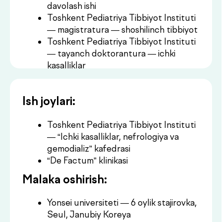
Toshkent Pediatriya Tibbiyot Instituti
— “Ichki kasalliklar, nefrologiya va
gemodializ” kafedrasi
“De Factum” klinikasi
Malaka oshirish:
Yonsei universiteti — 6 oylik stajirovka,
Seul, Janubiy Koreya
Open Medical Institute —
pulmonologiya, kardiologiya va oilaviy
tibbiyot bo‘yicha stajirovkalar,
Zalsburg, Avstriya
Shifokorlar malakasini oshirish markazi
— ekstrakorporal detoksikatsiya
(gemodializ)
Tibbiyot sohasidagi yutuqlar:
Prezident stipendiyasi — O‘zbekiston
Respublikasi magistrantlari orasida,
“Sog‘liqni saqlash” yo‘nalishi
Prezident stipendiyasi — O‘zbekiston
Respublikasi tayanch doktorantlari