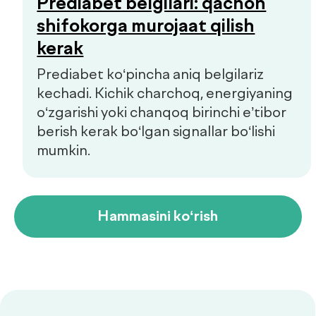
Copyright © 2026, De factum. Barcha huquqlar himoyalangan
Maxfiylik siyosati
Sayt
future-group.uz
tomonidan ishlab chiqilgan