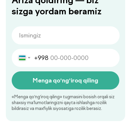
Ko‘p beriladigan
savollarga
.
javoblar