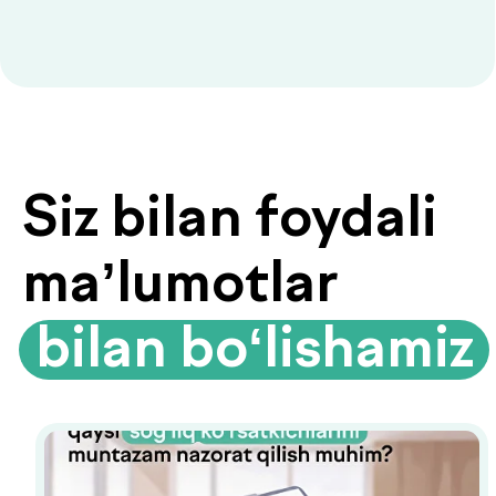
Biyoimpedansometriya — tana
tarkibini tahlil qilish
Biyoimpedansometriya oddiy tarozilar
ko‘rsatmaydigan ma’lumotlarni beradi:
yog‘ foizi, mushak massasi, suv darajasi
va modda almashinuvi tezligi.
Organizmingizda aslida nima sodir
bo‘layotganini bilib oling.