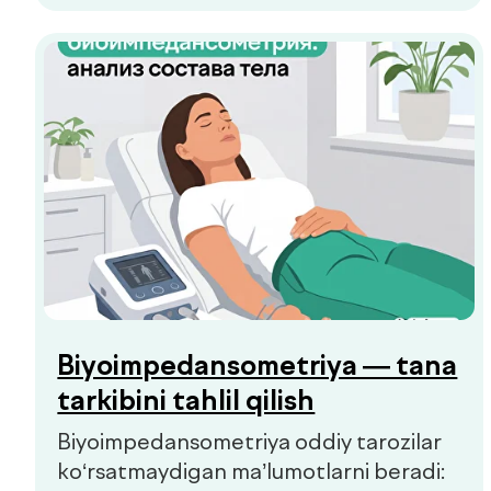
Hammasini ko‘rish
Bolalar va kattalar klinikasi
Qo'ng'iroqni so'rash
Bosh sahifa
Biz haqimizda
Xizmatlar
Mutaxassislar
Check-uplar