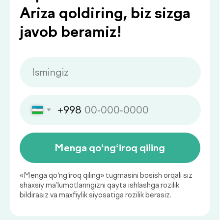
Qaysi sog‘liq ko‘rsatkichlarini
muntazam nazorat qilish
muhim?
Sog‘liq holatini muntazam baholab
borish kasalliklarning oldini olish va
ularni erta bosqichda aniqlashning
muhim asosidir.