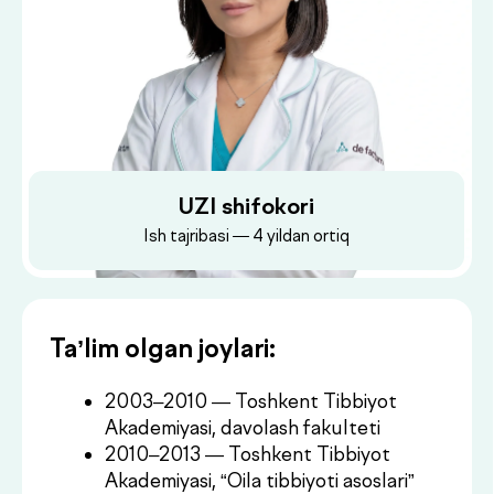
UZI shifokori
Ish tajribasi — 4 yildan ortiq
Ta’lim olgan joylari:
2003–2010 — Toshkent Tibbiyot
Akademiyasi, davolash fakulteti
2010–2013 — Toshkent Tibbiyot
Akademiyasi, “Oila tibbiyoti asoslari”
Dush–Juma: 08:00–18:00, Shanba: 08:00–16:00
yo‘nalishi bo‘yicha magistratura.
Yo‘nalish — terapevt shifokor
Ish joylari:
Mirobod tumani 3-son oilaviy
poliklinika