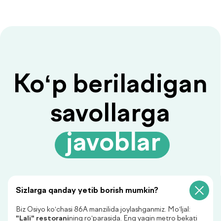
Savolingizga javob
topilmadimi?
Ariza qoldiring, biz sizga
javob beramiz!
+998
Sizlarga qanday yetib borish mumkin?
Biz Osiyo ko‘chasi 86A manzilida joylashganmiz. Mo‘ljal:
Menga qo‘ng‘iroq qiling
"Lali" restorani
ning ro‘parasida. Eng yaqin metro bekati