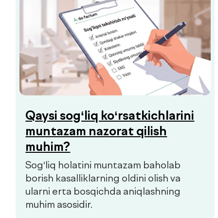
Prediabet belgilari: qachon
shifokorga murojaat qilish
kerak
Prediabet ko‘pincha aniq belgilariz
kechadi. Kichik charchoq, energiyaning
o‘zgarishi yoki chanqoq birinchi e’tibor
berish kerak bo‘lgan signallar bo‘lishi
mumkin.