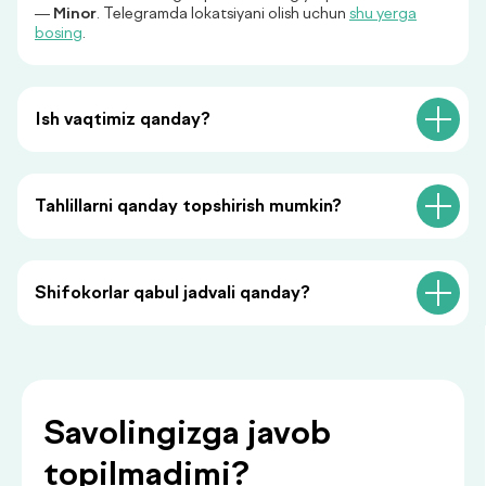
—
Minor
. Telegramda lokatsiyani olish uchun
shu yerga
bosing
.
«Menga qo‘ng‘iroq qiling» tugmasini bosish orqali siz
shaxsiy ma’lumotlaringizni qayta ishlashga rozilik
bildirasiz va maxfiylik siyosatiga rozilik berasiz.
Ish vaqtimiz qanday?
Tahlillarni qanday topshirish mumkin?
Siz bilan foydali
Shifokorlar qabul jadvali qanday?
ma’lumotlar
.
bilan bo‘lishamiz