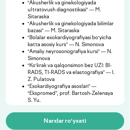
S. Yu.
Narxlar ro‘yxati
Narxlar ro‘yxati
Kerakli xizmatni topa
olmadingizmi?