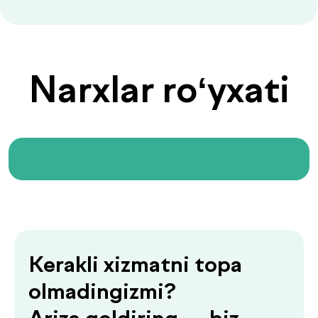
Ariza qoldiring — biz
sizga yordam beramiz
+998
Menga qo‘ng‘iroq qiling
«Menga qo‘ng‘iroq qiling» tugmasini bosish orqali siz
shaxsiy ma’lumotlaringizni qayta ishlashga rozilik
bildirasiz va maxfiylik siyosatiga rozilik berasiz.