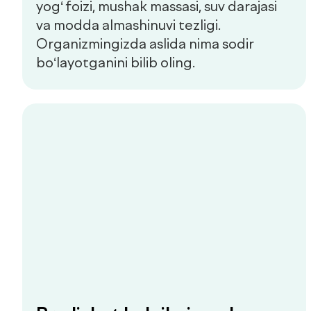
Yangiliklar
Aloqa
de factum kids
Ommaviy oferta
Sifat siyosati
+998 55 508-00-00
Dush–Juma: 08:00–18:00, Shanba: 08:00–16:00
info@defactum.uz
Tijorat takliflari