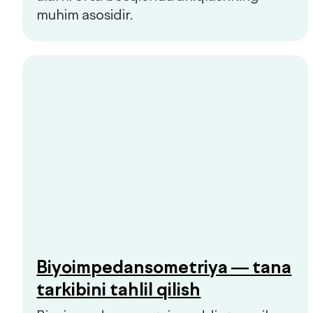
Hammasini ko‘rish
Bolalar va kattalar klinikasi
Qo'ng'iroqni so'rash
Bosh sahifa
Biz haqimizda
Xizmatlar
Mutaxassislar