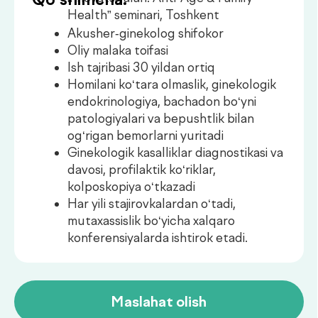
Konsultatsiya
.
narxlari
Xizmatlar
Narxi
Birlamchi
Buyurtma
350 000UZS
konsultatsiya
berish
Takroriy
Buyurtma
250 000UZS
konsultatsiya
berish