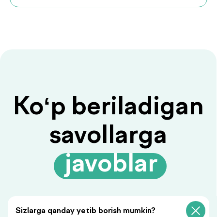
Savolingizga javob
topilmadimi?
Ariza qoldiring, biz sizga
javob beramiz!
+998
Sizlarga qanday yetib borish mumkin?