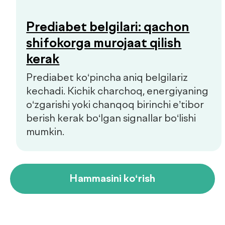
Copyright © 2026, De factum. Barcha huquqlar himoyalangan
Maxfiylik siyosati
Sayt
future-group.uz
tomonidan ishlab chiqilgan