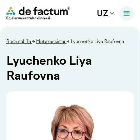
UZ
Bolalar va kattalar klinikasi
Bosh sahifa
→
Mutaxassislar
→ Lyuchenko Liya Raufovna
Lyuchenko Liya
Raufovna