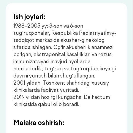
homiladorlik, tug‘ruq va tug‘ruqdan keyingi
davrni yuritish bilan shug‘ullangan.
2001 yildan: Toshkent shahridagi xususiy
klinikalarda faoliyat yuritadi.
2019 yildan hozirgi kungacha: De Factum
klinikasida qabul olib boradi.
Malaka oshirish:
2025 — “Ginekologik amaliyotda
giperplastik jarayonlar diagnostikasi va
davolashiga zamonaviy yondashuv”
ilmiy-amaliy konferensiyasida ishtirok,
Toshkent
2023 — “Updated Approaches to
Management of Vulvar and Vaginal
Pain and Irritation in Gynecological
Practice” konferensiyasida ishtirok,
Brescia, Italiya
2023 — “Rossiyaning reproduktiv
salohiyati: versiyalar va qarama-
qarshiliklar” seminarida ishtirok
(endokrin ginekologiya bo‘limi)