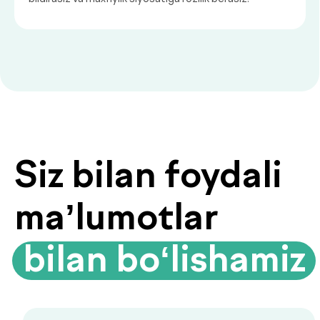
Biyoimpedansometriya — tana
tarkibini tahlil qilish
Biyoimpedansometriya oddiy tarozilar
ko‘rsatmaydigan ma’lumotlarni beradi:
yog‘ foizi, mushak massasi, suv darajasi
va modda almashinuvi tezligi.
Organizmingizda aslida nima sodir
bo‘layotganini bilib oling.