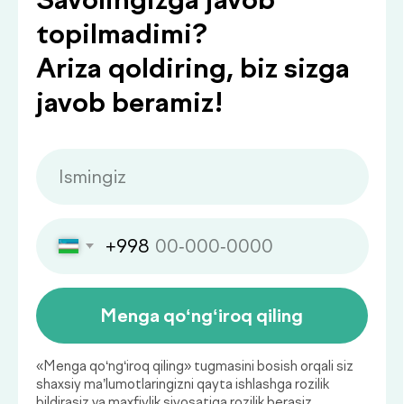
Qaysi sog‘liq ko‘rsatkichlarini
muntazam nazorat qilish
muhim?
Sog‘liq holatini muntazam baholab
borish kasalliklarning oldini olish va
ularni erta bosqichda aniqlashning
muhim asosidir.