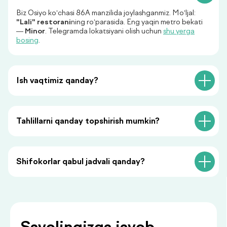
Menga qo‘ng‘iroq qiling
Biz Osiyo ko‘chasi 86A manzilida joylashganmiz. Mo‘ljal:
"Lali" restorani
ning ro‘parasida. Eng yaqin metro bekati
—
Minor
. Telegramda lokatsiyani olish uchun
shu yerga
«Menga qo‘ng‘iroq qiling» tugmasini bosish orqali siz
bosing
.
shaxsiy ma’lumotlaringizni qayta ishlashga rozilik
bildirasiz va maxfiylik siyosatiga rozilik berasiz.
Ish vaqtimiz qanday?
Tahlillarni qanday topshirish mumkin?
Siz bilan foydali
Shifokorlar qabul jadvali qanday?
ma’lumotlar
.
bilan bo‘lishamiz