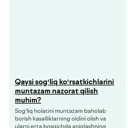
Prediabet belgilari: qachon
shifokorga murojaat qilish
kerak
Prediabet ko‘pincha aniq belgilariz
kechadi. Kichik charchoq, energiyaning
o‘zgarishi yoki chanqoq birinchi e’tibor
berish kerak bo‘lgan signallar bo‘lishi
mumkin.