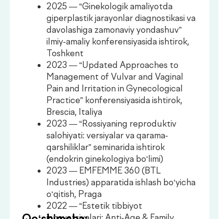
2023 — EMFEMME 360 (BTL
Industries) apparatida ishlash bo‘yicha
o‘qitish, Praga
2022 — “Estetik tibbiyot
Qo‘shimcha:
innovatsiyalari: Anti-Age & Family
Health” seminari, Toshkent
Akusher-ginekolog shifokor
Oliy malaka toifasi
Ish tajribasi 30 yildan ortiq
Homilani ko‘tara olmaslik, ginekologik
endokrinologiya, bachadon bo‘yni
patologiyalari va bepushtlik bilan
og‘rigan bemorlarni yuritadi
Ginekologik kasalliklar diagnostikasi va
davosi, profilaktik ko‘riklar,
kolposkopiya o‘tkazadi
Har yili stajirovkalardan o‘tadi,
mutaxassislik bo‘yicha xalqaro
konferensiyalarda ishtirok etadi.
Maslahat olish