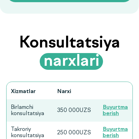
Ko‘p beriladigan
savollarga
.
javoblar