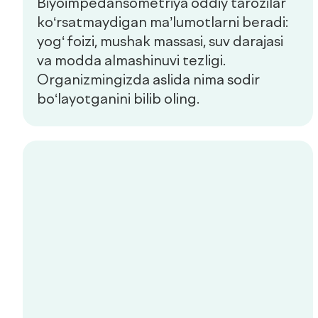
Check-uplar
Yangiliklar
Aloqa
de factum kids
Ommaviy oferta
Sifat siyosati
+998 55 508-00-00
Dush–Juma: 08:00–18:00, Shanba: 08:00–16:00
info@defactum.uz
Tijorat takliflari