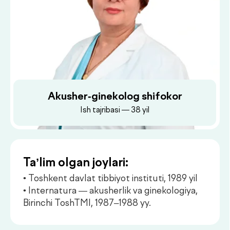
Akusher-ginekolog shifokor
Ish tajribasi — 38 yil
Ta’lim olgan joylari:
• Toshkent davlat tibbiyot instituti, 1989 yil
• Internatura — akusherlik va ginekologiya,
Birinchi ToshTMI, 1987–1988 yy.
Dush–Juma: 08:00–18:00, Shanba: 08:00–16:00
Ish joylari:
1988–2005 yy: 3-son va 6-son
tug‘ruqxonalar, Respublika Pediatriya ilmiy-
tadqiqot markazida akusher-ginekolog
sifatida ishlagan. Og‘ir akusherlik anamnezi
bo‘lgan, ekstragenital kasalliklari va rezus-
immunizatsiyasi mavjud ayollarda