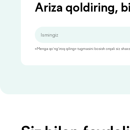
Ariza qoldiring, b
«Menga qo‘ng‘iroq qiling» tugmasini bosish orqali siz shaxsiy