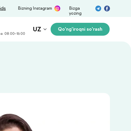
ids
Bizning Instagram
Bizga
yozing
UZ
Qo'ng'iroqni so'rash
a: 08:00–16:00