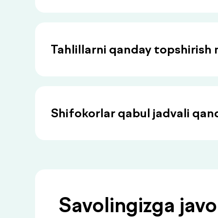
Tahlillarni qanday topshiris
Shifokorlar qabul jadvali qan
Savolingizga jav