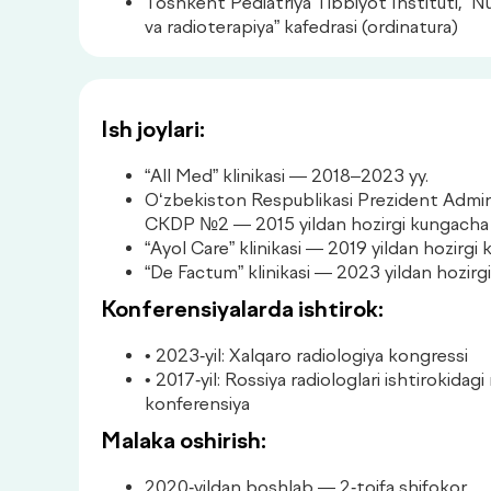
Toshkent Pediatriya Tibbiyot Instituti, “Nu
va radioterapiya” kafedrasi (ordinatura)
Ish joylari:
“All Med” klinikasi — 2018–2023 yy.
O‘zbekiston Respublikasi Prezident Admini
CKDP №2 — 2015 yildan hozirgi kungacha
“Ayol Care” klinikasi — 2019 yildan hozirgi
“De Factum” klinikasi — 2023 yildan hozir
Konferensiyalarda ishtirok:
• 2023-yil: Xalqaro radiologiya kongressi
• 2017-yil: Rossiya radiologlari ishtirokid
konferensiya
Malaka oshirish:
2020-yildan boshlab — 2-toifa shifokor