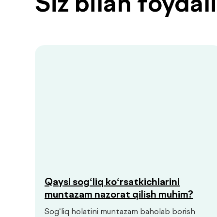
Siz bilan foyda
Qaysi sog‘liq ko‘rsatkichlarini
muntazam nazorat qilish muhim?
Sog‘liq holatini muntazam baholab borish