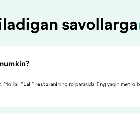
iladigan savollarg
 mumkin?
. Mo‘ljal:
"Lali" restorani
ning ro‘parasida. Eng yaqin metro 