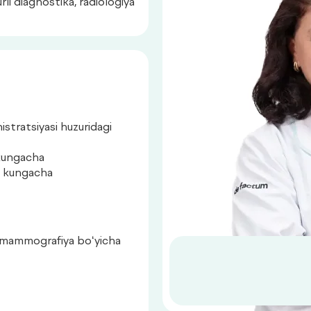
rli diagnostika, radiologiya
stratsiyasi huzuridagi
 kungacha
gi kungacha
agi mammografiya bo‘yicha