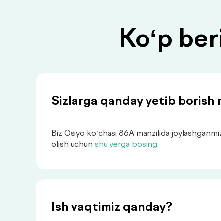
Ko‘p ber
Sizlarga qanday yetib borish
Biz Osiyo ko‘chasi 86A manzilida joylashganmiz
olish uchun
shu yerga bosing
.
Ish vaqtimiz qanday?