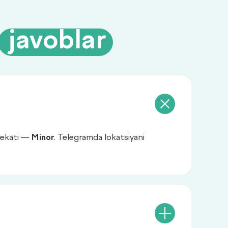
a
.
javoblar
bekati —
Minor
. Telegramda lokatsiyani