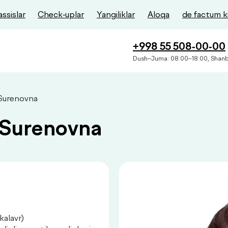
ssislar
Check-uplar
Yangiliklar
Aloqa
de factum k
+998 55 508-00-00
Dush–Juma: 08:00–18:00, Shanb
Surenovna
 Surenovna
kalavr)