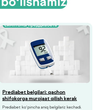
 bo‘lishamiz
Prediabet belgilari: qachon
shifokorga murojaat qilish kerak
Prediabet ko‘pincha aniq belgilariz kechadi.