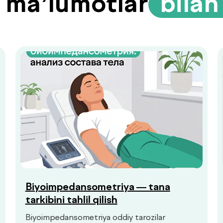
li ma’lumotlar
.
bilan
Biyoimpedansometriya — tana
tarkibini tahlil qilish
Biyoimpedansometriya oddiy tarozilar