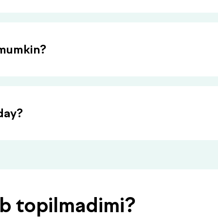
h mumkin?
day?
ob topilmadimi?