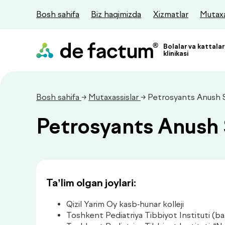
Bosh sahifa
Biz haqimizda
Xizmatlar
Mutaxa
Bolalar va kattalar
klinikasi
Bosh sahifa
→
Mutaxassislar
→ Petrosyants Anush 
Petrosyants Anush
Ta’lim olgan joylari:
Qizil Yarim Oy kasb-hunar kolleji
Toshkent Pediatriya Tibbiyot Instituti (ba