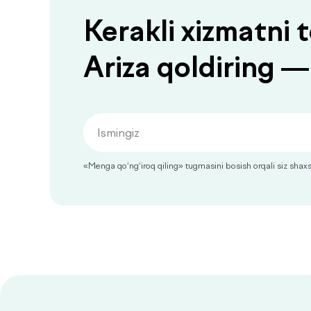
Kerakli xizmatni
Ariza qoldiring —
«Menga qo‘ng‘iroq qiling» tugmasini bosish orqali siz shaxsiy