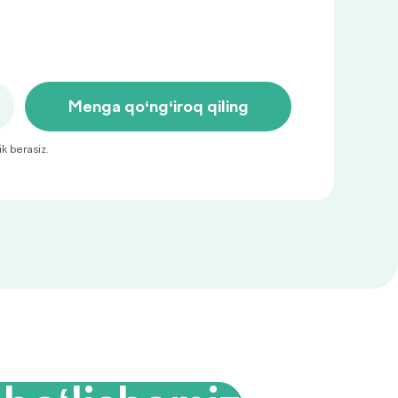
Menga qo‘ng‘iroq qiling
ik berasiz.