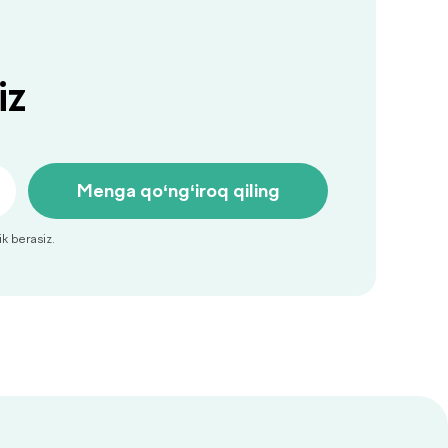
iz
Menga qo‘ng‘iroq qiling
ik berasiz.