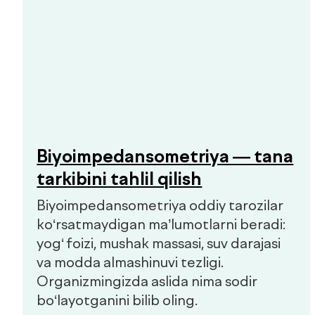
Bolalar va kattalar klinikasi
Qo'ng'iroqni so'rash
Bosh sahifa
Biz haqimizda
Xizmatlar
Mutaxassislar
Check-uplar