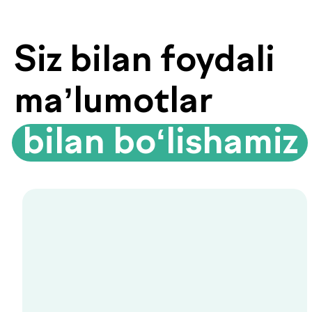
Biyoimpedansometriya — tana
tarkibini tahlil qilish
Biyoimpedansometriya oddiy tarozilar
ko‘rsatmaydigan ma’lumotlarni beradi:
yog‘ foizi, mushak massasi, suv darajasi
va modda almashinuvi tezligi.
Organizmingizda aslida nima sodir
bo‘layotganini bilib oling.