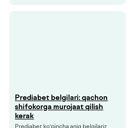
Yangiliklar
Aloqa
de factum kids
Ommaviy oferta
Sifat siyosati
+998 55 508-00-00
Dush–Juma: 08:00–18:00, Shanba: 08:00–16:00
info@defactum.uz
Tijorat takliflari