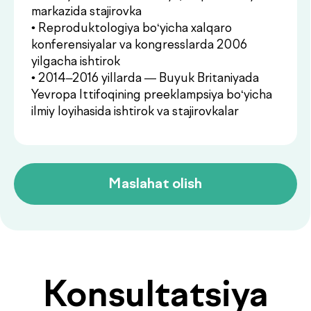
Konsultatsiya
.
narxlari
Xizmatlar
Narxi
Birlamchi
Buyurtma
350 000UZS
konsultatsiya
berish
Takroriy
Buyurtma
250 000UZS
konsultatsiya
berish