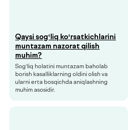
Prediabet belgilari: qachon
shifokorga murojaat qilish
kerak
Prediabet ko‘pincha aniq belgilariz
kechadi. Kichik charchoq, energiyaning
o‘zgarishi yoki chanqoq birinchi e’tibor
berish kerak bo‘lgan signallar bo‘lishi
mumkin.
Hammasini ko‘rish