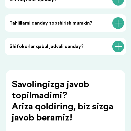
«Menga qo‘ng‘iroq qiling» tugmasini bosish orqali siz
shaxsiy ma’lumotlaringizni qayta ishlashga rozilik
bildirasiz va maxfiylik siyosatiga rozilik berasiz.
Tahlillarni qanday topshirish mumkin?
Shifokorlar qabul jadvali qanday?
Siz bilan foydali
ma’lumotlar
.
bilan bo‘lishamiz