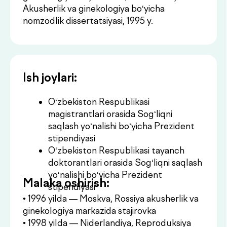
magistrantlari orasida Sog‘liqni
saqlash yo‘nalishi bo‘yicha Prezident
stipendiyasi
O‘zbekiston Respublikasi tayanch
doktorantlari orasida Sog‘liqni saqlash
yo‘nalishi bo‘yicha Prezident
Malaka oshirish:
stipendiyasi
• 1996 yilda — Moskva, Rossiya akusherlik va
ginekologiya markazida stajirovka
• 1998 yilda — Niderlandiya, Reproduksiya
markazida stajirovka
• Reproduktologiya bo‘yicha xalqaro
konferensiyalar va kongresslarda 2006
yilgacha ishtirok
• 2014–2016 yillarda — Buyuk Britaniyada
Yevropa Ittifoqining preeklampsiya bo‘yicha
ilmiy loyihasida ishtirok va stajirovkalar
Maslahat olish