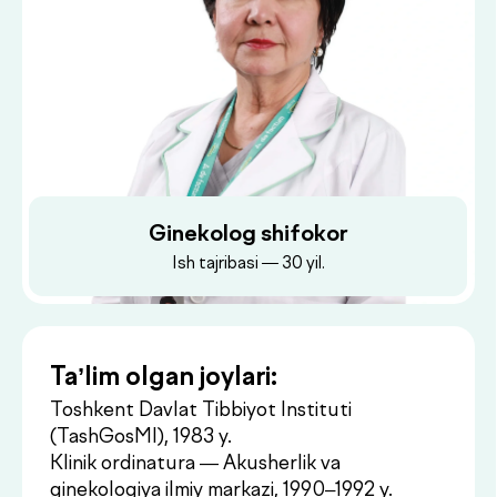
Ginekolog shifokor
Ish tajribasi — 30 yil.
Ta’lim olgan joylari:
Toshkent Davlat Tibbiyot Instituti
(TashGosMI), 1983 y.
Klinik ordinatura — Akusherlik va
ginekologiya ilmiy markazi, 1990–1992 y.
Dush–Juma: 08:00–18:00, Shanba: 08:00–16:00
Akusherlik va ginekologiya bo‘yicha
nomzodlik dissertatsiyasi, 1995 y.
Ish joylari:
O‘zbekiston Respublikasi