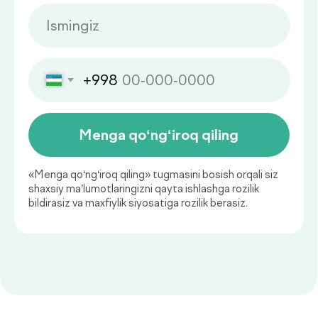
Qaysi sog‘liq ko‘rsatkichlarini
muntazam nazorat qilish
muhim?
Sog‘liq holatini muntazam baholab
borish kasalliklarning oldini olish va
ularni erta bosqichda aniqlashning
muhim asosidir.