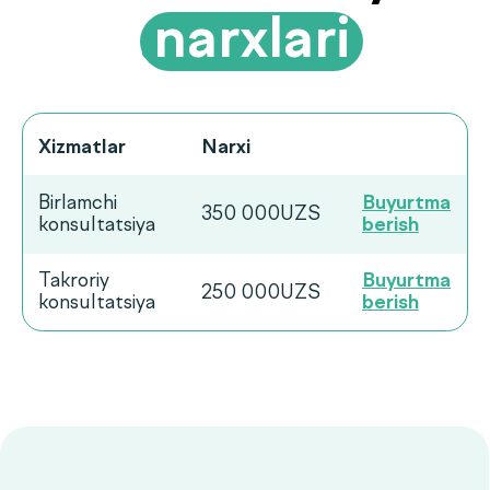
Ko‘p beriladigan
savollarga
.
javoblar