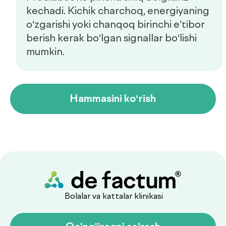
Copyright © 2026, De factum. Barcha huquqlar himoyalangan
Maxfiylik siyosati
Sayt
future-group.uz
tomonidan ishlab chiqilgan