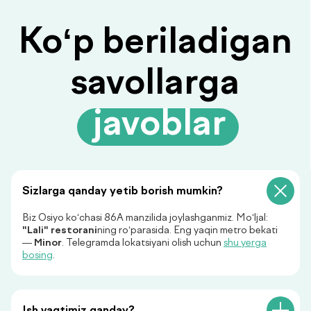
Savolingizga javob
topilmadimi?
Ariza qoldiring, biz sizga
javob beramiz!
Sizlarga qanday yetib borish mumkin?
Biz Osiyo ko‘chasi 86A manzilida joylashganmiz. Mo‘ljal:
"Lali" restorani
ning ro‘parasida. Eng yaqin metro bekati
—
Minor
. Telegramda lokatsiyani olish uchun
shu yerga
bosing
.
+998
Menga qo‘ng‘iroq qiling
Ish vaqtimiz qanday?