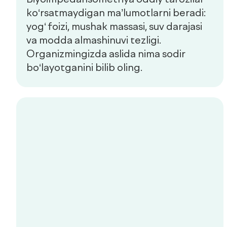
Xizmatlar
Mutaxassislar
Check-uplar
Yangiliklar
Aloqa
de factum kids
Ommaviy oferta
Sifat siyosati
+998 55 508-00-00