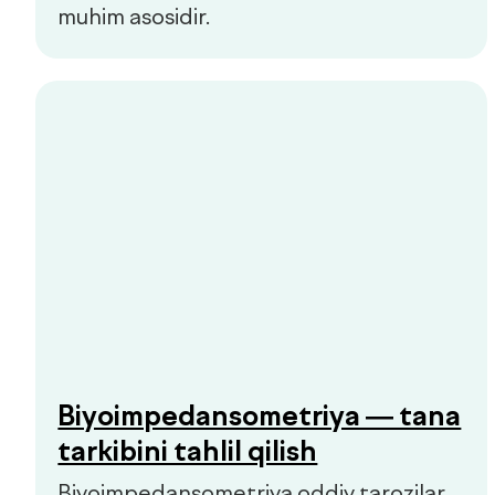
berish kerak bo‘lgan signallar bo‘lishi
mumkin.
Hammasini ko‘rish
Bolalar va kattalar klinikasi
Qo'ng'iroqni so'rash
Bosh sahifa
Biz haqimizda