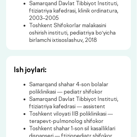
Ish joylari:
Samarqand shahar 4-son bolalar
poliklinikasi — pediatr shifokor
Samarqand Davlat Tibbiyot Instituti,
ftiziatriya kafedrasi — assistent
Toshkent viloyati IIB poliklinikasi —
terapevt-pulmonolog shifokor
Toshkent shahar 1-son sil kasalliklari
dispanseri — ftiziopediatr shifokor
de factum klinikasi — pediatr shifokor
Tibbiyot sohasidagi yutuqlar:
O‘zbekiston ftiziatrlar va
pulmonologlarining VII s’ezdi, stend
ma’ruzasi uchun 1-o‘rin, s’ezd
to‘plamida tezislarЯђ
Sog‘liqni saqlashga bag‘ishlangan
teleko‘rsatuvlarda ishtirok etish,
internet va bosma nashrlar uchun
ilmiy-ommabop maqolalar yozish.
Mutaxassislik bo‘yicha muntazam