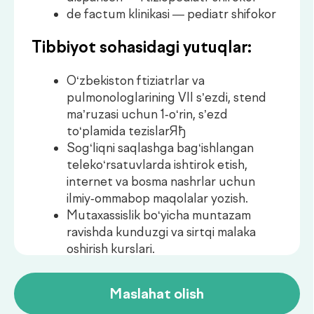
ravishda kunduzgi va sirtqi malaka
oshirish kurslari.
Maslahat olish
Konsultatsiya
.
narxlari
Xizmatlar
Narxi
Birlamchi
Buyurtma
350 000UZS
konsultatsiya
berish
Takroriy
Buyurtma
250 000UZS
konsultatsiya
berish