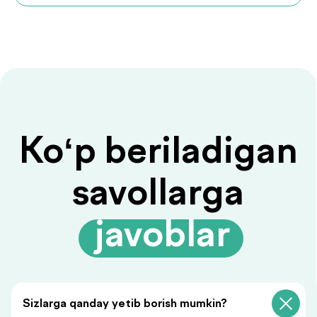
Savolingizga javob
topilmadimi?
Ariza qoldiring, biz sizga
javob beramiz!
Sizlarga qanday yetib borish mumkin?