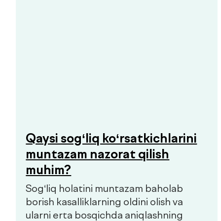
Organizmingizda aslida nima sodir
bo‘layotganini bilib oling.
Prediabet belgilari: qachon
shifokorga murojaat qilish
kerak
Prediabet ko‘pincha aniq belgilariz
kechadi. Kichik charchoq, energiyaning
o‘zgarishi yoki chanqoq birinchi e’tibor