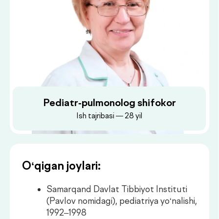
Pediatr-pulmonolog shifokor
Ish tajribasi — 28 yil
O‘qigan joylari:
Samarqand Davlat Tibbiyot Instituti
(Pavlov nomidagi), pediatriya yo‘nalishi,
1992–1998
Dush–Juma: 08:00–18:00, Shanba: 08:00–16:00
Samarqand Davlat Tibbiyot Instituti,
ftiziatriya kafedrasi, klinik ordinatura,
2003–2005
Toshkent Shifokorlar malakasini
oshirish instituti, pediatriya bo‘yicha
birlamchi ixtisoslashuv, 2018