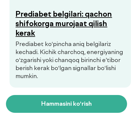
Dush–Juma: 08:00–18:00, Shanba: 08:00–16:00
info@defactum.uz
Tijorat takliflari
Copyright © 2026, De factum. Barcha huquqlar himoyalangan
Maxfiylik siyosati
Sayt
future-group.uz
tomonidan ishlab chiqilgan