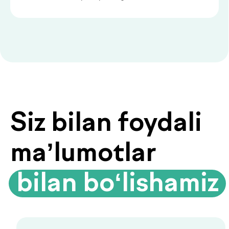
muhim asosidir.
Biyoimpedansometriya — tana
tarkibini tahlil qilish
Biyoimpedansometriya oddiy tarozilar
ko‘rsatmaydigan ma’lumotlarni beradi:
yog‘ foizi, mushak massasi, suv darajasi
va modda almashinuvi tezligi.