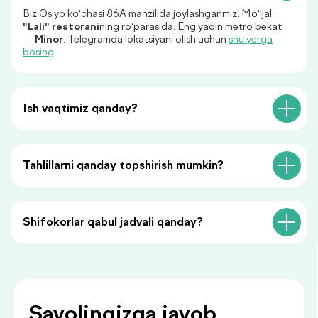
Biz Osiyo ko‘chasi 86A manzilida joylashganmiz. Mo‘ljal:
"Lali" restorani
ning ro‘parasida. Eng yaqin metro bekati
+998
—
Minor
. Telegramda lokatsiyani olish uchun
shu yerga
bosing
.
Menga qo‘ng‘iroq qiling
Ish vaqtimiz qanday?
«Menga qo‘ng‘iroq qiling» tugmasini bosish orqali siz
shaxsiy ma’lumotlaringizni qayta ishlashga rozilik
bildirasiz va maxfiylik siyosatiga rozilik berasiz.
Tahlillarni qanday topshirish mumkin?
Shifokorlar qabul jadvali qanday?
Siz bilan foydali
ma’lumotlar