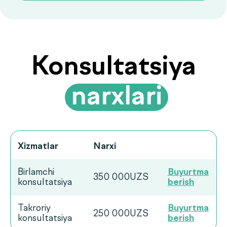
Ko‘p beriladigan
savollarga
.
javoblar