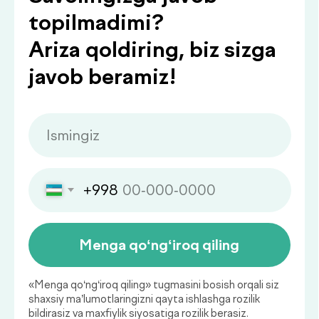
.
bilan bo‘lishamiz
Qaysi sog‘liq ko‘rsatkichlarini
muntazam nazorat qilish
muhim?
Sog‘liq holatini muntazam baholab
borish kasalliklarning oldini olish va
ularni erta bosqichda aniqlashning