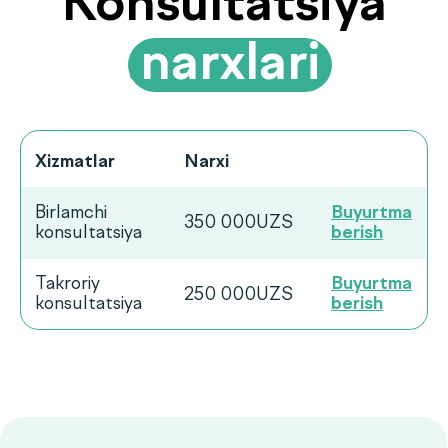
Ko‘p beriladigan
savollarga
.
javoblar