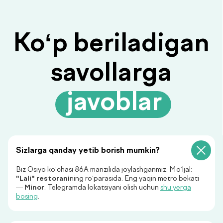
Savolingizga javob
topilmadimi?
Ariza qoldiring, biz sizga
javob beramiz!
Sizlarga qanday yetib borish mumkin?
Biz Osiyo ko‘chasi 86A manzilida joylashganmiz. Mo‘ljal:
"Lali" restorani
ning ro‘parasida. Eng yaqin metro bekati
—
Minor
. Telegramda lokatsiyani olish uchun
shu yerga
+998
bosing
.