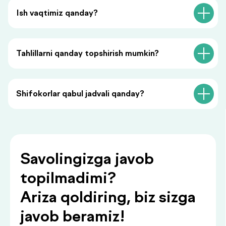
Menga qo‘ng‘iroq qiling
Ish vaqtimiz qanday?
«Menga qo‘ng‘iroq qiling» tugmasini bosish orqali siz
shaxsiy ma’lumotlaringizni qayta ishlashga rozilik
bildirasiz va maxfiylik siyosatiga rozilik berasiz.
Tahlillarni qanday topshirish mumkin?
Shifokorlar qabul jadvali qanday?
Siz bilan foydali
ma’lumotlar
.
bilan bo‘lishamiz