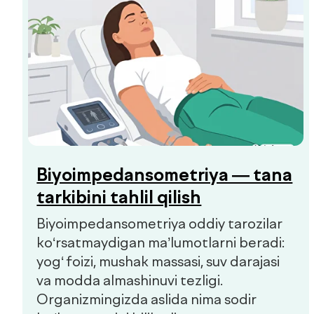
Hammasini ko‘rish
Bolalar va kattalar klinikasi
Qo'ng'iroqni so'rash
Bosh sahifa
Biz haqimizda
Xizmatlar
Mutaxassislar