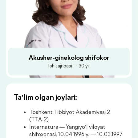
Akusher-ginekolog shifokor
Ish tajribasi — 30 yil
Ta’lim olgan joylari:
Toshkent Tibbiyot Akademiyasi 2
(TTA-2)
Internatura — Yangiyo‘l viloyat
shifoxonasi, 10.04.1996 y. — 10.03.1997
Dush–Juma: 08:00–18:00, Shanba: 08:00–16:00
y.
Klinik ordinatura — NIIA va G,
02.10.1997 y. — 01.09.1999 y.
Ish joylari:
1-son poliklinika klinikalar tarmog‘i
“Horev Medical Center” klinikasi
“De Factum” klinikasi