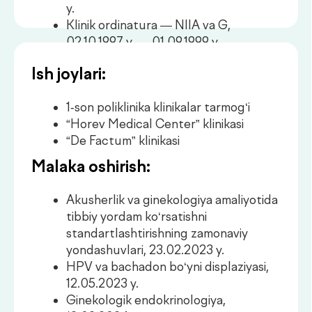
Malaka oshirish:
Akusherlik va ginekologiya amaliyotida
tibbiy yordam ko‘rsatishni
standartlashtirishning zamonaviy
yondashuvlari, 23.02.2023 y.
HPV va bachadon bo‘yni displaziyasi,
12.05.2023 y.
Ginekologik endokrinologiya,
12.02.2024 y.
Kontratsepsiya va endometriozda
gormonal terapiya, 24.02.2024 y.
Akusherlik va ginekologiya,
03.03.2025 y. – 02.04.2025 y.
Kolposkopiya, 05.05.2025 y. –
19.05.2025 y.
Bachadon bo‘yni kasalliklari,
20.05.2025 y. – 26.05.2025 y.
Maslahat olish