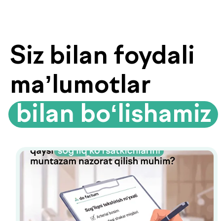
Biyoimpedansometriya — tana
tarkibini tahlil qilish
Biyoimpedansometriya oddiy tarozilar
ko‘rsatmaydigan ma’lumotlarni beradi:
yog‘ foizi, mushak massasi, suv darajasi
va modda almashinuvi tezligi.
Organizmingizda aslida nima sodir
bo‘layotganini bilib oling.