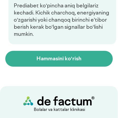
Copyright © 2026, De factum. Barcha huquqlar himoyalangan
Maxfiylik siyosati
Sayt
future-group.uz
tomonidan ishlab chiqilgan