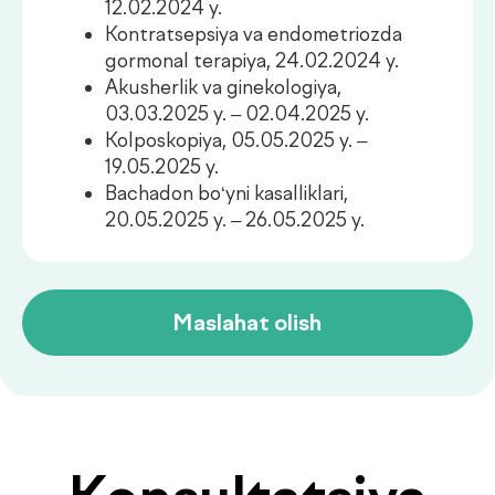
Konsultatsiya
.
narxlari
Xizmatlar
Narxi
Birlamchi
Buyurtma
350 000UZS
konsultatsiya
berish
Takroriy
Buyurtma
250 000UZS
konsultatsiya
berish