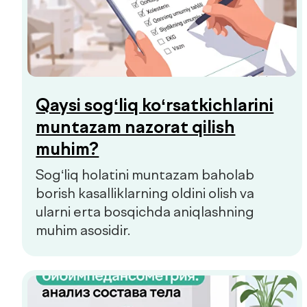
Prediabet belgilari: qachon
shifokorga murojaat qilish
kerak
Prediabet ko‘pincha aniq belgilariz
kechadi. Kichik charchoq, energiyaning
o‘zgarishi yoki chanqoq birinchi e’tibor
berish kerak bo‘lgan signallar bo‘lishi
mumkin.