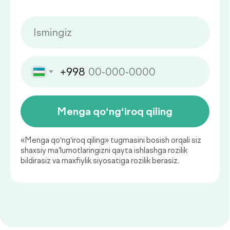
Qaysi sog‘liq ko‘rsatkichlarini
muntazam nazorat qilish
muhim?
Sog‘liq holatini muntazam baholab
borish kasalliklarning oldini olish va
ularni erta bosqichda aniqlashning
muhim asosidir.