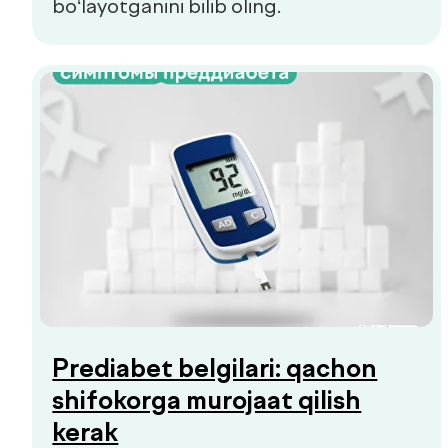
Check-uplar
Yangiliklar
Aloqa
de factum kids
Ommaviy oferta
Sifat siyosati
+998 55 508-00-00
Dush–Juma: 08:00–18:00, Shanba: 08:00–16:00
info@defactum.uz
Tijorat takliflari