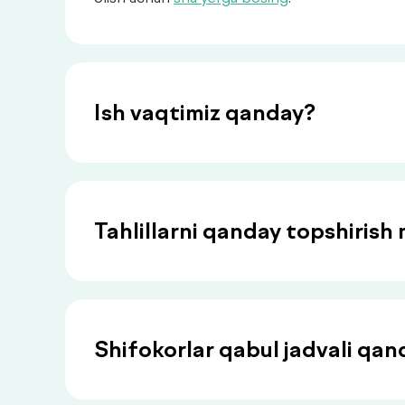
Ish vaqtimiz qanday?
Tahlillarni qanday topshiris
Shifokorlar qabul jadvali qan