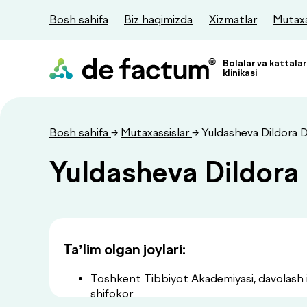
Bosh sahifa
Biz haqimizda
Xizmatlar
Mutaxa
Bolalar va kattalar
klinikasi
Bosh sahifa
→
Mutaxassislar
→ Yuldasheva Dildora D
Yuldasheva Dildora 
Ta’lim olgan joylari:
Toshkent Tibbiyot Akademiyasi, davolash is
shifokor