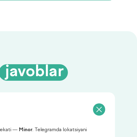
a
.
javoblar
bekati —
Minor
. Telegramda lokatsiyani