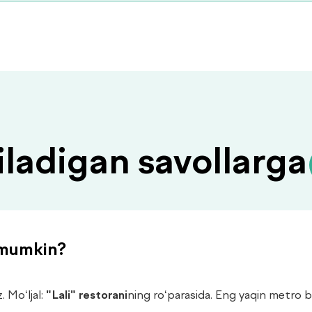
iladigan savollarg
 mumkin?
. Mo‘ljal:
"Lali" restorani
ning ro‘parasida. Eng yaqin metro 