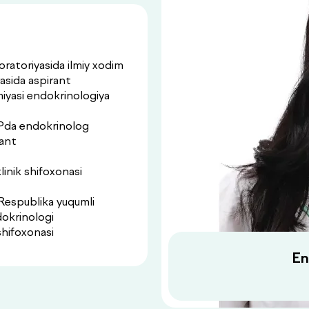
ratoriyasida ilmiy xodim
asida aspirant
yasi endokrinologiya
Pda endokrinolog
rant
inik shifoxonasi
Respublika yuqumli
dokrinologi
shifoxonasi
En