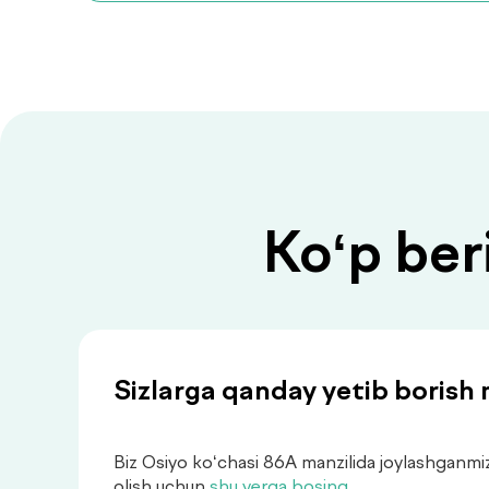
Ko‘p ber
Sizlarga qanday yetib borish
Biz Osiyo ko‘chasi 86A manzilida joylashganmiz
olish uchun
shu yerga bosing
.