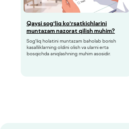
Qaysi sog‘liq ko‘rsatkichlarini
muntazam nazorat qilish muhim?
Sog‘liq holatini muntazam baholab borish
kasalliklarning oldini olish va ularni erta
bosqichda aniqlashning muhim asosidir.