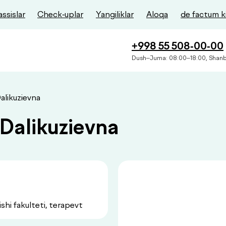
ssislar
Check-uplar
Yangiliklar
Aloqa
de factum k
+998 55 508-00-00
Dush–Juma: 08:00–18:00, Shanb
alikuzievna
Dalikuzievna
hi fakulteti, terapevt