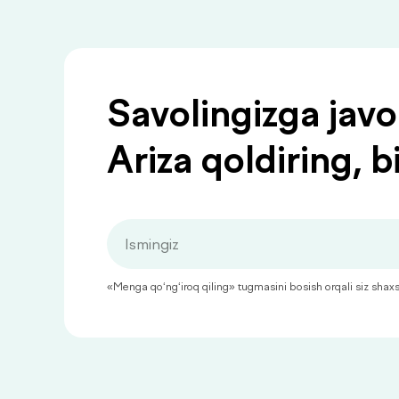
Savolingizga jav
Ariza qoldiring, b
«Menga qo‘ng‘iroq qiling» tugmasini bosish orqali siz shaxsiy