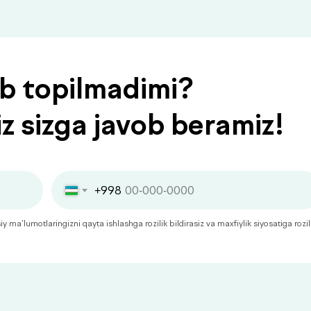
ob topilmadimi?
iz sizga javob beramiz!
+998
 ma’lumotlaringizni qayta ishlashga rozilik bildirasiz va maxfiylik siyosatiga rozil