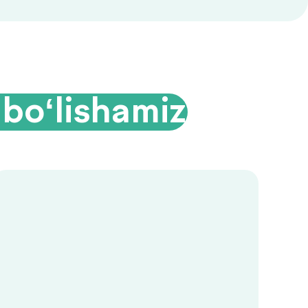
 bo‘lishamiz