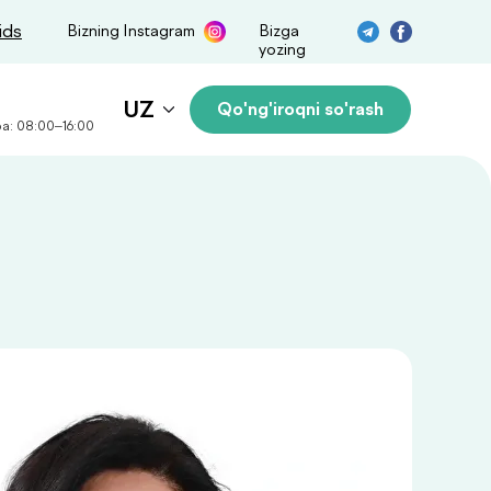
ids
Bizning Instagram
Bizga
yozing
UZ
Qo'ng'iroqni so'rash
a: 08:00–16:00