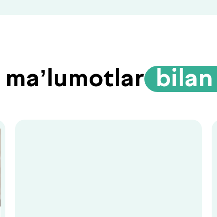
li ma’lumotlar
.
bilan