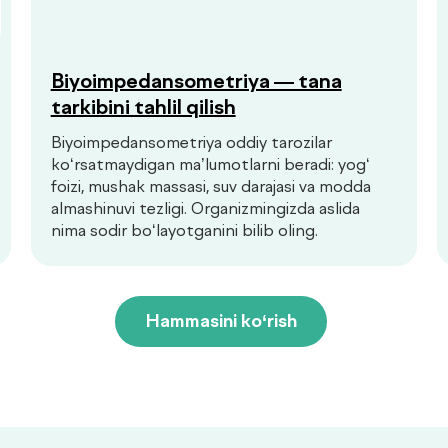
Biyoimpedansometriya — tana
tarkibini tahlil qilish
Biyoimpedansometriya oddiy tarozilar
ko‘rsatmaydigan ma’lumotlarni beradi: yog‘
foizi, mushak massasi, suv darajasi va modda
almashinuvi tezligi. Organizmingizda aslida
nima sodir bo‘layotganini bilib oling.
Hammasini ko‘rish