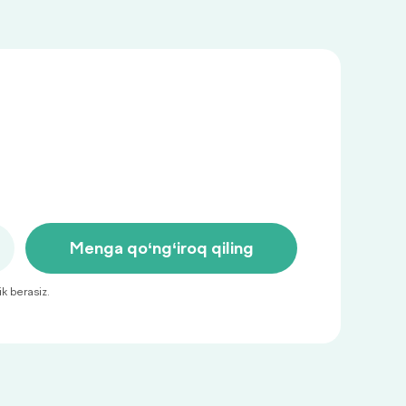
Menga qo‘ng‘iroq qiling
ik berasiz.