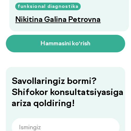
Ko‘p beriladigan
savollarga
.
javoblar