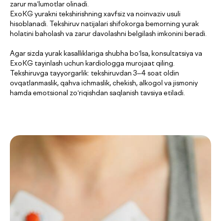
zarur ma’lumotlar olinadi.
ExoKG yurakni tekshirishning xavfsiz va noinvaziv usuli
hisoblanadi. Tekshiruv natijalari shifokorga bemorning yurak
holatini baholash va zarur davolashni belgilash imkonini beradi.
Agar sizda yurak kasalliklariga shubha bo‘lsa, konsultatsiya va
ExoKG tayinlash uchun kardiologga murojaat qiling.
Tekshiruvga tayyorgarlik: tekshiruvdan 3–4 soat oldin
ovqatlanmaslik, qahva ichmaslik, chekish, alkogol va jismoniy
hamda emotsional zo‘riqishdan saqlanish tavsiya etiladi.