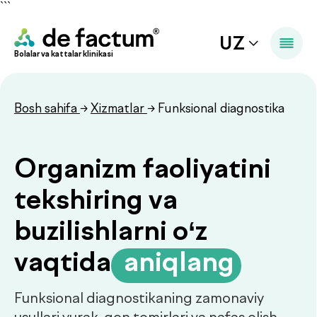
```
UZ
Bolalar va kattalar klinikasi
Bosh sahifa
→
Xizmatlar
→ Funksional diagnostika
Organizm faoliyatini
tekshiring va
buzilishlarni o‘z
vaqtida
.
aniqlang
Funksional diagnostikaning zamonaviy
usullari yurak, qon tomirlari va nafas olish
tizimi holatini aniq baholash imkonini beradi.
Tezkor tekshiruv, aniq natijalar va davolashni
darhol boshlash imkoniyati