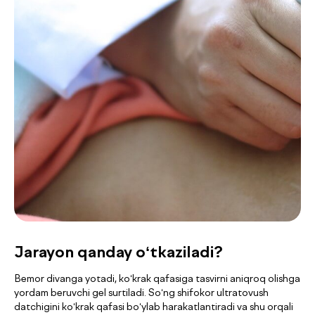
Jarayon qanday o‘tkaziladi?
Bemor divanga yotadi, ko‘krak qafasiga tasvirni aniqroq olishga
yordam beruvchi gel surtiladi. So‘ng shifokor ultratovush
datchigini ko‘krak qafasi bo‘ylab harakatlantiradi va shu orqali