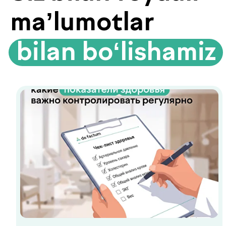
Bolalar va kattalar klinikasi
Qo'ng'iroqni so'rash
Bosh sahifa
Biz haqimizda
Xizmatlar
Mutaxassislar
Check-uplar
Yangiliklar
Aloqa
de factum kids