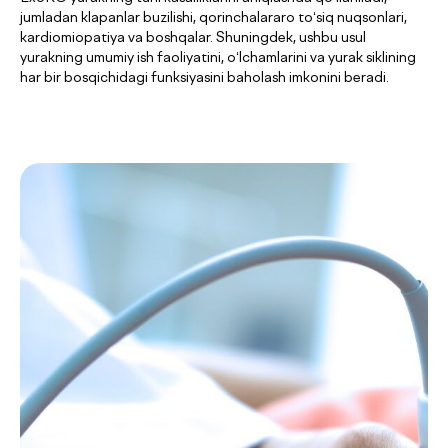
jumladan klapanlar buzilishi, qorinchalararo to‘siq nuqsonlari,
kardiomiopatiya va boshqalar. Shuningdek, ushbu usul
yurakning umumiy ish faoliyatini, o‘lchamlarini va yurak siklining
har bir bosqichidagi funksiyasini baholash imkonini beradi.