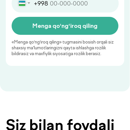
Симптомы преддиабета:
когда стоит обратиться к
врачу
Преддиабет часто проходит без
явных симптомов. Небольшая
усталость, скачки энергии или жажда
могут быть первыми сигналами, на
которые стоит обратить внимание.
Hammasini ko‘rish