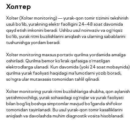
sizga yordam beramiz
Холтер
Xolter (Xolter monitoring) — yurak-qon tomir tizimini tekshirish
usuli bo‘lib, yurakning elektr faolligini 24–48 soat davomida
qayd etish imkonini beradi. Ushbu usul noinvaziv va og‘riqsiz
bo‘lib, yurak ritmi buzilishlarini aniqlash va ularning sabablarini
tushunishga yordam beradi.
+998
Xolter monitoring maxsus portativ qurilma yordamida amalga
oshiriladi. Qurilma bemor ko‘krak qafasiga o‘rnatilgan
Menga qo‘ng‘iroq qiling
elektrodlarga ulanadi. Kun davomida (yoki 24 soat mobaynida)
qurilma yurak faoliyati haqidagi ma’lumotlarni yozib boradi,
«Menga qo‘ng‘iroq qiling» tugmasini bosish orqali siz
so‘ngra ular mutaxassis tomonidan tahlil qilinadi.
shaxsiy ma’lumotlaringizni qayta ishlashga rozilik
bildirasiz va maxfiylik siyosatiga rozilik berasiz.
Xolter monitoring yurak ritmi buzilishlariga shubha, qon aylanish
yetishmovchiligi, yurak sohasidagi og‘riqlar va yurak faoliyati
bilan bog‘liq boshqa simptomlar mavjud bo‘lganda shifokor
tomonidan tayinlanadi. Bu usul yurak-qon tomir kasalliklarini
aniqlash va davolashda muhim diagnostik vosita hisoblanadi.
Bizning