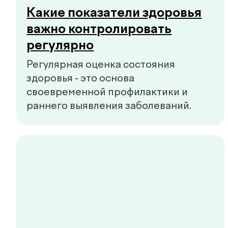
Ommaviy oferta
Sifat siyosati
+998 55 508-00-00
Dush–Juma: 08:00–18:00, Shanba: 08:00–16:00
info@defactum.uz
Tijorat takliflari
Copyright © 2026, De factum. Barcha huquqlar himoyalangan
Maxfiylik siyosati
Sayt
future-group.uz
tomonidan ishlab chiqilgan