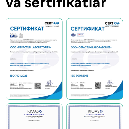
topilmadimi?
Ariza qoldiring, biz sizga
javob beramiz!
+998
Menga qo‘ng‘iroq qiling
«Menga qo‘ng‘iroq qiling» tugmasini bosish orqali siz
shaxsiy ma’lumotlaringizni qayta ishlashga rozilik
bildirasiz va maxfiylik siyosatiga rozilik berasiz.