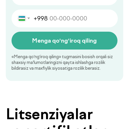
Savolingizga javob