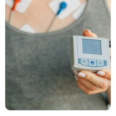
Narxlar ro‘yxati
Kerakli xizmatni topa
olmadingizmi?
Ariza qoldiring — biz