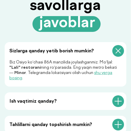
Какие показатели здоровья
важно контролировать
регулярно
Регулярная оценка состояния
здоровья - это основа
своевременной профилактики и
Sizlarga qanday yetib borish mumkin?
раннего выявления заболеваний.
Biz Osiyo ko‘chasi 86A manzilida joylashganmiz. Mo‘ljal:
"Lali" restorani
ning ro‘parasida. Eng yaqin metro bekati
—
Minor
. Telegramda lokatsiyani olish uchun
shu yerga
bosing
.
Ish vaqtimiz qanday?
Tahlillarni qanday topshirish mumkin?