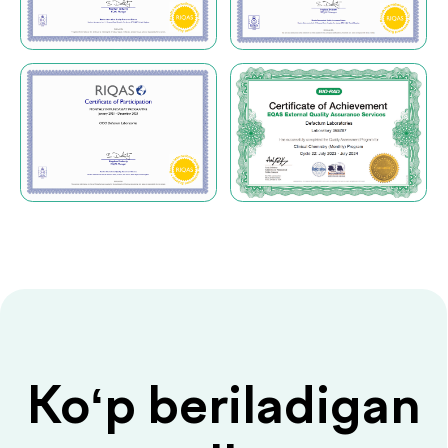
Siz bilan foydali
ma’lumotlar
.
bilan bo‘lishamiz