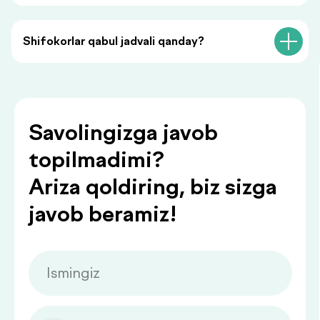
Биоимпедансометрия анализ
состава тела
Shifokorlar qabul jadvali qanday?
Биоимпедансометрия показывает то,
чего не видят обычные весы: процент
жира, мышечную массу, уровень воды
и скорость обмена веществ. Узнайте,
что на самом деле происходит с
вашим организмом.