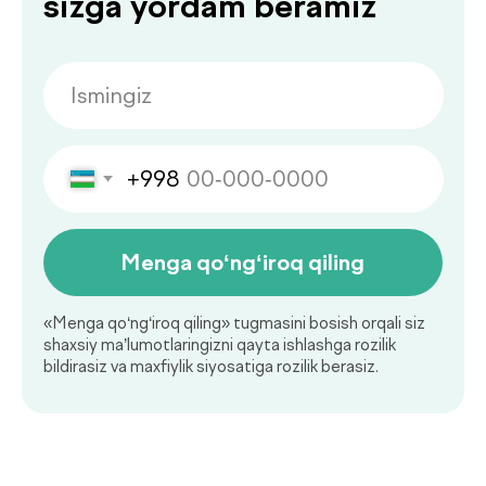
Savollaringiz bormi?
Shifokor konsultatsiyasiga
ariza qoldiring!
+998
Menga qo‘ng‘iroq qiling
«Menga qo‘ng‘iroq qiling» tugmasini bosish orqali siz
shaxsiy ma’lumotlaringizni qayta ishlashga rozilik
bildirasiz va maxfiylik siyosatiga rozilik berasiz.