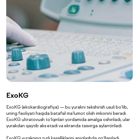
ExoKG
ExoKG (ekokardiografiya) — bu yurakni tekshirish usuli bo‘lib,
uning faoliyati haqida batafsil ma’lumot olish imkonini beradi.
ExoKG ultratovush to‘lqinlari yordamida amalga oshiriladi, ular
yurakdan qaytib aks etadi va ekranda tasvirga aylantiriladi.
ExoKG yurakning turli kasalliklarini aniqlashda qo‘llaniladi,