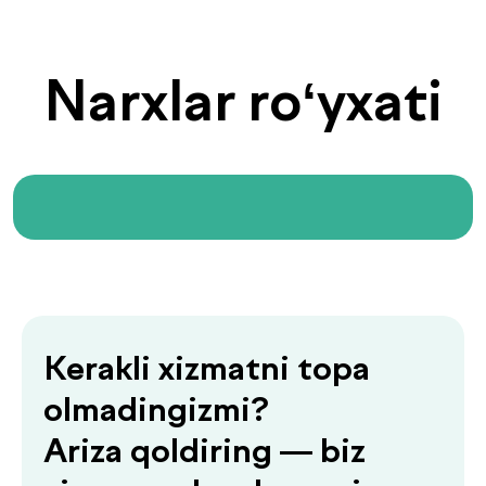
.
mutaxassislarimiz
funksional diagnostika
Nikitina Galina Petrovna
Hammasini ko‘rish